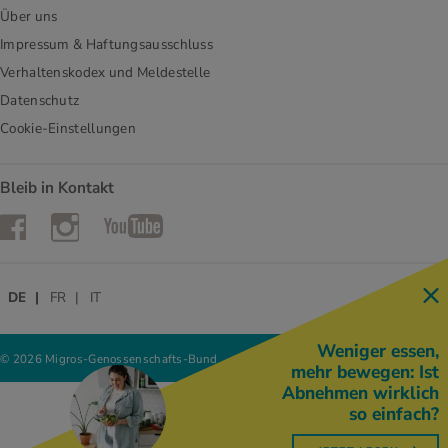
Über uns
Impressum & Haftungsausschluss
Verhaltenskodex und Meldestelle
Datenschutz
Cookie-Einstellungen
Bleib in Kontakt
Instagram
Facebook
YouTube
DE
FR
IT
Weniger essen,
© 2026 Migros-Genossenschafts-Bund
mehr bewegen: Ist
Abnehmen wirklich
so einfach?