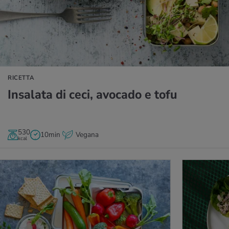
RICETTA
In­sa­la­ta di ceci, avo­ca­do e tofu
530
10min
Vegana
kcal
LLA RICETTA