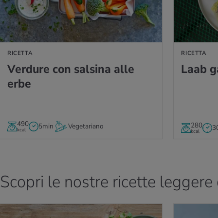
RICETTA
RICETTA
Ver­du­re con sal­si­na alle
Laab g
erbe
490
280
5min
Vegetariano
3
kcal
kcal
Scopri le nostre ricette leggere