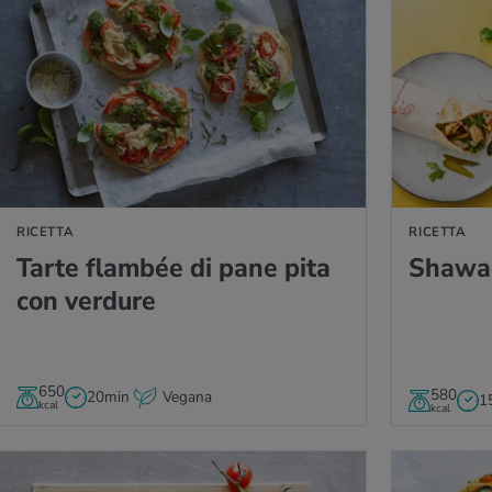
LLA RICETTA
VAI ALLA RICETT
RICETTA
RICETTA
Tarte flam­bée di pane pita
Sha­war
con ver­du­re
650
580
20min
Vegana
1
kcal
kcal