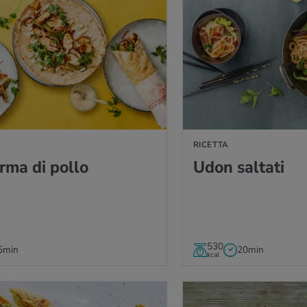
A
RICETTA
­ma di pollo
Udon sal­ta­ti
530
5min
20min
kcal