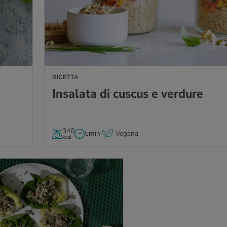
RICETTA
In­sa­la­ta di cu­scus e ver­du­re
340
5min
Vegana
kcal