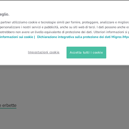
NO
 prezzemolo, basilico
eglio.
i partner utilizziamo cookie e tecnologie simili per fornire, proteggere, analizzare e migliora
 personalizzare i nostri servizi e pubblicità, anche su siti web di terzi. I dati possono anche es
potrebbero non avere un livello equivalente di protezione dei dati. Ulteriori informazioni si
informazioni sui cookie |
Dichiarazione integrativa sulla protezione dei dati Migros iMp
ersonale o direttamente dal vaso in cucina, le
Impostazioni cookie
Accetta tutti i cookie
n piacere per gli occhi e per il palato. Vieni a
e erbette