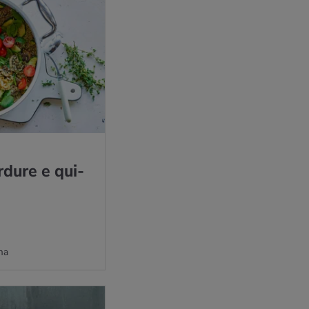
r­du­re e qui­
na