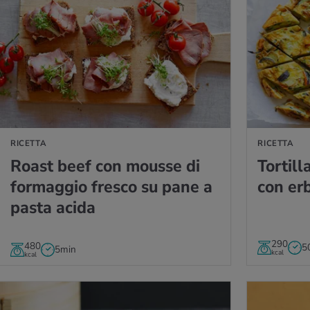
LLA RICETTA
VAI ALLA RICETT
RICETTA
RICETTA
Roast beef con mous­se di
Tor­til­
for­mag­gio fre­sco su pane a
con erb
pasta acida
290
480
5
5min
kcal
kcal