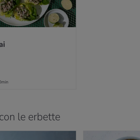
ai
0min
 con le erbette