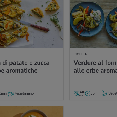
A
RICETTA
la di pa­ta­te e zucca
Ver­du­re al for
e aro­ma­ti­che
alle erbe aro­ma­
340
0min
Vegetariano
55min
Veget
kcal