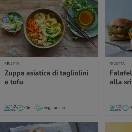
LLA RICETTA
VAI ALLA RICETT
RICETTA
RICETTA
Zuppa asia­ti­ca di ta­glio­li­ni
Fa­la­f
e tofu
alla sri
420
490
30min
Vegetariano
2
kcal
kcal