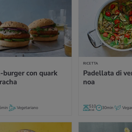
A
RICETTA
el-bur­ger con quark
Pa­del­la­ta di ve
­ra­cha
noa
510
5min
Vegetariano
30min
Vega
kcal