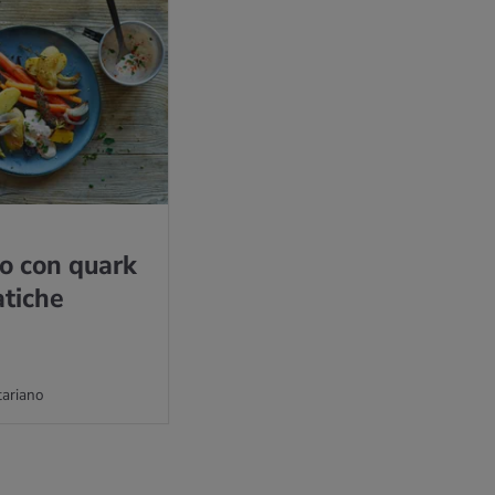
no con quark
ti­che
ariano