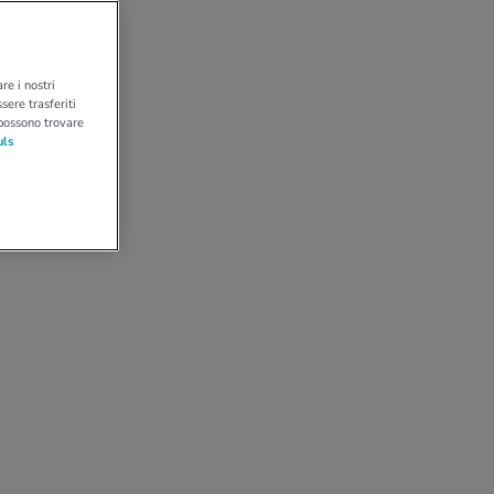
re i nostri
sere trasferiti
 possono trovare
uls