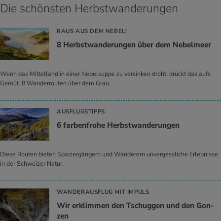
Die schönsten Herbstwanderungen
RAUS AUS DEM NEBEL!
8 Herbst­wan­de­run­gen über dem Ne­bel­meer
Wenn das Mittelland in einer Nebelsuppe zu versinken droht, drückt das aufs
Gemüt. 8 Wanderrouten über dem Grau.
AUSFLUGSTIPPS
6 far­ben­fro­he Herbst­wan­de­run­gen
Diese Routen bieten Spaziergängern und Wanderern unvergessliche Erlebnisse
in der Schweizer Natur.
WANDERAUSFLUG MIT IMPULS
Wir er­klim­men den Tschug­gen und den Gon­
zen