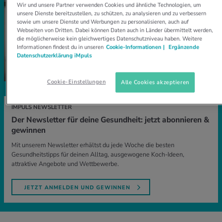
Wir und unsere Partner verwenden Cookies und ähnliche Technologien, um
unsere Dienste bereitzustellen, zu schützen, zu analysieren und zu verbessern
sowie um unsere Dienste und Werbungen zu personalisieren, auch auf
Webseiten von Dritten. Dabei können Daten auch in Länder übermittelt werden,
die möglicherweise kein gleichwertiges Datenschutzniveau haben. Weitere
Informationen findest du in unseren
Cookie-Informationen |
Ergänzende
Datenschutzerklärung iMpuls
Cookie-Einstellungen
Alle Cookies akzeptieren
IMPULS NEWSLETTER
Der Newsletter für deine Gesundheit: jetzt abonnieren &
gewinnen
Mit unserem Newsletter erhältst du jede Woche die besten
Gesundheitstipps für deinen Alltag, ausgewogene Koch-Ideen,
attraktive Angebote und Wettbewerbe.
JETZT ANMELDEN UND GEWINNEN