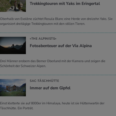
Trek­king­tou­ren mit Yaks im Er­in­ger­tal
Oberhalb von Evolène züchtet Rosula Blanc eine Herde von dreizehn Yaks. Sie
organisiert dreitägige Trekkingtouren mit den stillen Tieren.
«THE ALPINISTS»
Fo­to­aben­teu­er auf der Via Al­pi­na
Drei Männer erobern das Berner Oberland mit der Kamera und zeigen die
Schönheit der Schweizer Alpen.
SAC-TÄSCHHÜTTE
Immer auf dem Gip­fel
Einst kletterte sie auf 8000er im Himalaya, heute ist sie Hüttenwartin der
Täschhütte. Ein Porträt.