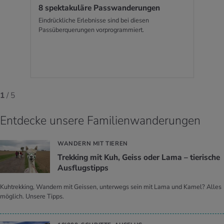
8 spek­ta­ku­lä­re Pass­wan­de­run­gen
Eindrückliche Erlebnisse sind bei diesen
Passüberquerungen vorprogrammiert.
1
/ 5
Entdecke unsere Familienwanderungen
WANDERN MIT TIEREN
Trek­king mit Kuh, Geiss oder Lama – tie­ri­sche
Aus­flugs­tipps
Kuhtrekking, Wandern mit Geissen, unterwegs sein mit Lama und Kamel? Alles
möglich. Unsere Tipps.