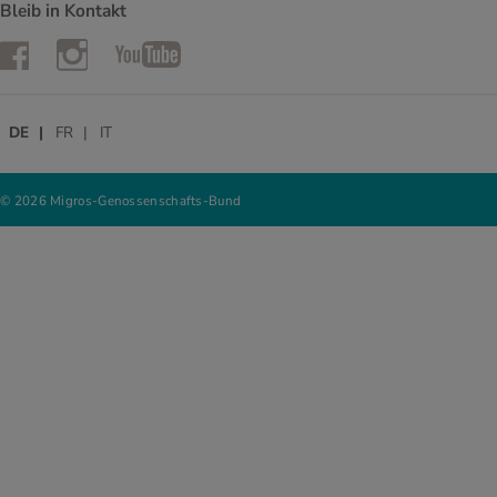
Bleib in Kontakt
Instagram
Facebook
YouTube
DE
FR
IT
© 2026 Migros-Genossenschafts-Bund