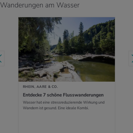
Wanderungen am Wasser
MEHR ERFAHREN
RHEIN, AARE & CO.
Ent­de­cke 7 schö­ne Fluss­wan­de­run­gen
Wasser hat eine stressreduzierende Wirkung und
Wandern ist gesund. Eine ideale Kombi.