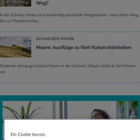
Weg?
In der Schweiz finden sich aufwendig gestaltete Wegprojekte – vom Atem-Weg
bis zur Planetenschau.
SCHWEIZER MOORE
Moore: Aus­flü­ge zu fünf Na­tur­schön­hei­ten
Entdecke streng geschützte Moore in der Schweiz: iMpuls stellt dir fünf Moore
vor.
Ein Cookie besser.