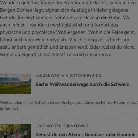
UELLE THEMEN IM BEREICH SERVICES
Wandern geht fast immer. Im Frühling und Herbst, wenn in den
Bergen Schnee liegt, eignen sich Ausflüge in tiefer gelegene
rgien & Intoleranzen
ersport
afen
engesundheit
Angebote
Gefilde. Im Hochsommer treibt uns die Hitze in die Höhe. Wo
auch immer – wandern macht glücklich und fördert das
ungsmittel
ess
lness
chwerden
physische und psychische Wohlergehen. Wohin die Reise geht,
Tools, Test & Quizze
hängt auch vom Wandertyp ab. Manche mögen’s schnell und
stoffe
zinisches Wissen
UELLE THEMEN IM BEREICH BEWEGUNG
UELLE THEMEN IM BEREICH ENTSPANNUNG
steil, andere gemütlich und entspannend. Oder weisst du nicht,
wohin du eigentlich möchtest? Lass dich inspirieren.
Kalorienverbrauch berechnen
Glücklich sein
UELLE THEMEN IM BEREICH ERNÄHRUNG
UELLE THEMEN IM BEREICH MEDIZIN
BMI berechnen
Mund- & Zahnpflege
JAKOBSWEG, VIA GOTTARDO & CO.
Personal Health Coaching
Personal Health Coaching
Sechs Weit­wan­der­we­ge durch die Schweiz
Personal Health Coaching
Personal Health Coaching
Weitwandern in der Schweiz ist ein Hochgenuss. Diese sechs Top-Routen musst
du kennen.
5 SCHWEIZER THEMENWEGE
Kennst du den Atem-, Ge­mü­se- oder Gno­men-