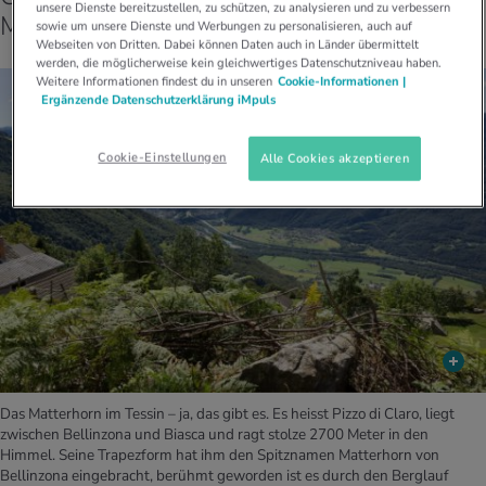
unsere Dienste bereitzustellen, zu schützen, zu analysieren und zu verbessern
Matterhorn und Lichtermeer
sowie um unsere Dienste und Werbungen zu personalisieren, auch auf
Webseiten von Dritten. Dabei können Daten auch in Länder übermittelt
werden, die möglicherweise kein gleichwertiges Datenschutzniveau haben.
Weitere Informationen findest du in unseren
Cookie-Informationen |
Ergänzende Datenschutzerklärung iMpuls
Cookie-Einstellungen
Alle Cookies akzeptieren
Das Matterhorn im Tessin – ja, das gibt es. Es heisst Pizzo di Claro, liegt
zwischen Bellinzona und Biasca und ragt stolze 2700 Meter in den
Himmel. Seine Trapezform hat ihm den Spitznamen Matterhorn von
Bellinzona eingebracht, berühmt geworden ist es durch den Berglauf