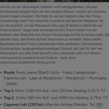
Viel ist von der ehemaligen Seilbahn nicht übriggeblieben. Ein paar
Fundamente zeugen noch von den riesigen Stützen, welche die schweren
Lasten tragen mussten. Die Rede ist von der Seilbahn über den Passo
Campolungo, dem Pass zwischen Leventina und oberem Maggiatal. Sie
wurde errichtet, um die Staumauer des Lago di Sambuco oberhalb von
Fusio zu bauen. Sogar zwei ausrangierte Züri-Trams fanden mit der
Seilbahn den Weg über den Passo Campolungo auf die Grossbaustelle. Sie
dienten dazu, den Beton auf der Staumauer zu verteilen. Seine zweite
Spezialität ist dem Passo Campolungo indes geblieben: schneeweisses
Zuckergestein, ausgesprochen bröseliger Dolomit, der Jahr für Jahr von
Mineralogen aus aller Welt besucht und untersucht wird. Auf diesem
Untergrund zu wandern ist ein Erlebnis – auch ohne
naturwissenschaftlichen Hintergrund.
Route:
Fusio, paese (Start)-Colla – Passo Campolungo –
Capanna Leit – Lago di Morghirolo – Morghirolo – Piumogna
– Dalpe.
Tag 1:
8 km; 1190 Hm Auf- und 220 Hm Abstieg; 4,25 h; T2
Tag 2:
13 km; 560 Hm Auf- und 1600 Hm Abstieg; 4.75 h; T3
Capanna Leit (2257m):
offen bis Anfang Oktober; Tel:
091