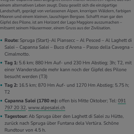
einem alternativen Leben zeugt. Dazu gesellt sich die einzigartige
Landschaft, geprägt von verlassenen Alpen, knorrigen Wäldern, farbigen
Mooren und einem kleinen, lauschigen Bergsee. Schafft man gar den
Gipfel des Pilone, ist am Horizont der Lago Maggiore auszumachen –
mitsamt seinem Häusermeer, einem Gruss aus der Zivilisation.
Route:
Spruga (Start)-Al Piansecc – Al Pesced – Al Laghett di
Salei – Capanna Salei – Buco d’Arena – Passo della Cavegna –
Cimalmotto.
Tag 1:
5.6 km; 880 Hm Auf- und 230 Hm Abstieg; 3h; T2, mit
einer Wanderstunde mehr kann noch der Gipfel des Pilone
besucht werden (T3)
Tag 2:
16.5 km; 870 Hm Auf- und 1270 Hm Abstieg; 5.75 h;
T2
Capanna Salei (1780 m):
offen bis Mitte Oktober; Tel:
091
797 20 32
,
www.alpesalei.ch
Tagestour:
Ab Spruga über den Laghett di Salei zu Hütte,
zurück nach Spruga über Funtana dela Vertüra. Schöne
Rundtour von 4.5 h.