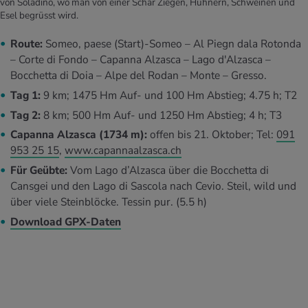
von Soladino, wo man von einer Schar Ziegen, Hühnern, Schweinen und
Esel begrüsst wird.
Route:
Someo, paese (Start)-Someo – Al Piegn dala Rotonda
– Corte di Fondo – Capanna Alzasca – Lago d'Alzasca –
Bocchetta di Doia – Alpe del Rodan – Monte – Gresso.
Tag 1:
9 km; 1475 Hm Auf- und 100 Hm Abstieg; 4.75 h; T2
Tag 2:
8 km; 500 Hm Auf- und 1250 Hm Abstieg; 4 h; T3
Capanna Alzasca (1734 m):
offen bis 21. Oktober; Tel:
091
953 25 15
,
www.capannaalzasca.ch
Für Geübte:
Vom Lago d’Alzasca über die Bocchetta di
Cansgei und den Lago di Sascola nach Cevio. Steil, wild und
über viele Steinblöcke. Tessin pur. (5.5 h)
Download GPX-Daten