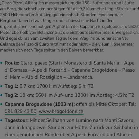
„Claro Pizzo“. Alljährlich messen sich um die 160 Läuferinnen und Läufer
am Berg, die schnellsten benötigen für die 9,2 Kilometer lange Strecke und
2500 Höhenmeter Aufstieg gut eineinhalb Stunden. Eine normale
Bergtour dauert etwas länger und schliesst eine Nacht in den
urgemütlichen, ehemaligen Alphütten der Capanna Brogoldone ein. 1600
Meter oberhalb von Bellinzona ist die Sicht aufs Lichtermeer unvergesslich.
Und egal ob man am zweiten Tag auf dem Weg ins bündnerische Val
Calanca den Pizzo di Claro mitnimmt oder nicht – die vielen Höhenmeter
machen sich noch Tage später in den Beinen bemerkbar.
Route:
Claro, paese (Start)-Monastero di Santa Maria – Alpe
di Domass – Alpe di Forcarid – Capanna Brogoldone – Passo
di Mem – Alp di Rossiglion – Landarenca.
Tag 1:
8.7 km; 1700 Hm Aufstieg; 5 h; T2
Tag 2:
10 km; 560 Hm Auf- und 1200 Hm Abstieg; 4.5 h; T2
Capanna Brogoldone (1903 m):
offen bis Mitte Oktober; Tel:
091 829 43 50
,
www.brogoldone.ch
Tagestour:
Mit der Seilbahn von Lumino nach Monti Savoru,
dann in knapp zwei Stunden zur Hütte. Zurück zur Seilbahn in
einer gemütlichen Runde über Alpe di Forcarid und Alpe di