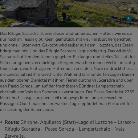
Das Rifugio Scaradra ist eine dieser wildromantischen Hütten, wie es sie
nur noch im Tessin gibt. Klein, gemütlich, mit viel Herzblut hergerichtet
und ohne Hüttenwart. Gekocht wird selber auf dem Holzofen, das Essen
bringt man mit. Und das Rifugio Scaradra liegt einzigartig. Das wilde Val
Scaradra hat ihm den Namen gegeben. Ein langes und steiles Tal, auf drei
Seiten umgeben von mächtigen Bergen, zwischen denen Wetter mächtig
toben kann, wie Einträge im Hüttenbuch erzählen. Noch eindrücklicher als
die Landschaft ist ihre Geschichte. Während Jahrhunderten zogen Bauern
aus dem oberen Bleniotal mit ihren Tieren durchs Val Scaradra und über
den Passo Soreda, um auf der fruchtbaren Bündner Lampertschalp
oberhalb von Vals den Sommer zu verbringen. Der Passo Soreda ist 2759
Meter hoch, ausgesprochen steil und gespickt mit anspruchsvollen
Passagen. Quert man ihn am zweiten Tag, empfindet man Ehrfurcht für
die Leistung der Bauersleute.
Route:
Ghirone, Aquilesco (Start)-Lago di Luzzone – Larecc –
Rifugio Scaradra – Passo Soreda – Lampertschalp – Vals,
Zervreila.