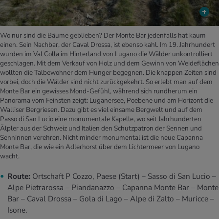
Wo nur sind die Bäume geblieben? Der Monte Bar jedenfalls hat kaum
einen. Sein Nachbar, der Caval Drossa, ist ebenso kahl. Im 19. Jahrhundert
wurden im Val Colla im Hinterland von Lugano die Wälder unkontrolliert
geschlagen. Mit dem Verkauf von Holz und dem Gewinn von Weideflächen
wollten die Talbewohner dem Hunger begegnen. Die knappen Zeiten sind
vorbei, doch die Wälder sind nicht zurückgekehrt. So erlebt man auf dem
Monte Bar ein gewisses Mond-Gefühl, während sich rundherum ein
Panorama vom Feinsten zeigt: Luganersee, Poebene und am Horizont die
Walliser Bergriesen. Dazu gibt es viel einsame Bergwelt und auf dem
Passo di San Lucio eine monumentale Kapelle, wo seit Jahrhunderten
Älpler aus der Schweiz und Italien den Schutzpatron der Sennen und
Senninnen verehren. Nicht minder monumental ist die neue Capanna
Monte Bar, die wie ein Adlerhorst über dem Lichtermeer von Lugano
wacht.
Route:
Ortschaft P Cozzo, Paese (Start) – Sasso di San Lucio –
Alpe Pietrarossa – Piandanazzo – Capanna Monte Bar – Monte
Bar – Caval Drossa – Gola di Lago – Alpe di Zalto – Muricce –
Isone.