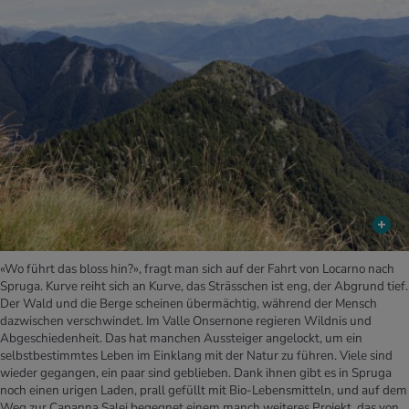
«Wo führt das bloss hin?», fragt man sich auf der Fahrt von Locarno nach
Spruga. Kurve reiht sich an Kurve, das Strässchen ist eng, der Abgrund tief.
Der Wald und die Berge scheinen übermächtig, während der Mensch
dazwischen verschwindet. Im Valle Onsernone regieren Wildnis und
Abgeschiedenheit. Das hat manchen Aussteiger angelockt, um ein
selbstbestimmtes Leben im Einklang mit der Natur zu führen. Viele sind
wieder gegangen, ein paar sind geblieben. Dank ihnen gibt es in Spruga
noch einen urigen Laden, prall gefüllt mit Bio-Lebensmitteln, und auf dem
Weg zur Capanna Salei begegnet einem manch weiteres Projekt, das von