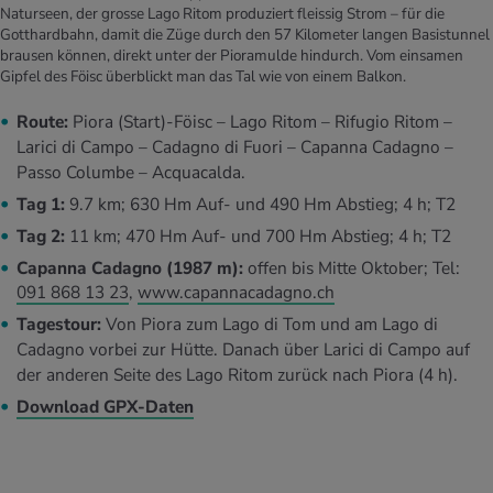
Naturseen, der grosse Lago Ritom produziert fleissig Strom – für die
Gotthardbahn, damit die Züge durch den 57 Kilometer langen Basistunnel
brausen können, direkt unter der Pioramulde hindurch. Vom einsamen
Gipfel des Föisc überblickt man das Tal wie von einem Balkon.
Route:
Piora (Start)-Föisc – Lago Ritom – Rifugio Ritom –
Larici di Campo – Cadagno di Fuori – Capanna Cadagno –
Passo Columbe – Acquacalda.
Tag 1:
9.7 km; 630 Hm Auf- und 490 Hm Abstieg; 4 h; T2
Tag 2:
11 km; 470 Hm Auf- und 700 Hm Abstieg; 4 h; T2
Capanna Cadagno (1987 m):
offen bis Mitte Oktober; Tel:
091 868 13 23
,
www.capannacadagno.ch
Tagestour:
Von Piora zum Lago di Tom und am Lago di
Cadagno vorbei zur Hütte. Danach über Larici di Campo auf
der anderen Seite des Lago Ritom zurück nach Piora (4 h).
Download GPX-Daten