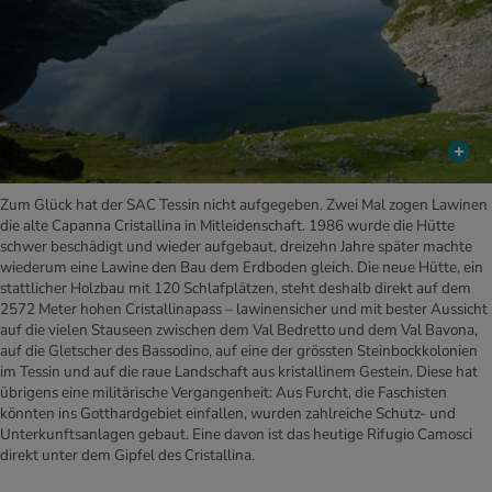
Zum Glück hat der SAC Tessin nicht aufgegeben. Zwei Mal zogen Lawinen
die alte Capanna Cristallina in Mitleidenschaft. 1986 wurde die Hütte
schwer beschädigt und wieder aufgebaut, dreizehn Jahre später machte
wiederum eine Lawine den Bau dem Erdboden gleich. Die neue Hütte, ein
stattlicher Holzbau mit 120 Schlafplätzen, steht deshalb direkt auf dem
2572 Meter hohen Cristallinapass – lawinensicher und mit bester Aussicht
auf die vielen Stauseen zwischen dem Val Bedretto und dem Val Bavona,
auf die Gletscher des Bassodino, auf eine der grössten Steinbockkolonien
im Tessin und auf die raue Landschaft aus kristallinem Gestein. Diese hat
übrigens eine militärische Vergangenheit: Aus Furcht, die Faschisten
könnten ins Gotthardgebiet einfallen, wurden zahlreiche Schutz- und
Unterkunftsanlagen gebaut. Eine davon ist das heutige Rifugio Camosci
direkt unter dem Gipfel des Cristallina.