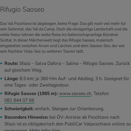
Rifugio Saoseo
Das Val Poschiavo ist abgelegen, keine Frage. Das gilt noch viel mehr für
sein Seitental, das Val da Camp. Doch die einzigartige Landschaft und die
wilde Natur lohnen die weite Reise ins italienischsprachige Bündner
Südtal. In dieser Märchenwelt liegt das Rifugio Saoseo, malerisch
eingebettet zwischen Arven und Lärchen und dem Saoseo-See, der wie
sein Nachbar Viola-See zu weiteren Touren lädt.
Route:
Sfazù – Salva Dafora – Salina – Rifugio Saoseo. Zurück
auf gleichem Weg.
Länge:
8,5 km; je 360 Hm Auf- und Abstieg; 3 h. Geeignet für
eine Tages- oder Zweitagestour.
Rifugio Saoseo (1985 m):
www.saoseo.ch
, Telefon
081 844 07 66
Schwierigkeit:
einfach, Stangen zur Orientierung.
Besondere Hinweise:
bei ÖV-Anreise ab Poschiavo nach
Sfazù ist es obligatorisch den PubliCar Valposchiavo online zu
reservieren.
Mehr Infos hier.