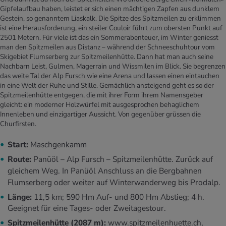
Gipfelaufbau haben, leistet er sich einen mächtigen Zapfen aus dunklem
Gestein, so genanntem Liaskalk. Die Spitze des Spitzmeilen zu erklimmen
ist eine Herausforderung, ein steiler Couloir führt zum obersten Punkt auf
2501 Metern. Für viele ist das ein Sommerabenteuer, im Winter geniesst
man den Spitzmeilen aus Distanz – während der Schneeschuhtour vom
Skigebiet Flumserberg zur Spitzmeilenhütte. Dann hat man auch seine
Nachbarn Leist, Gulmen, Magerrain und Wissmilen im Blick. Sie begrenzen
das weite Tal der Alp Fursch wie eine Arena und lassen einen eintauchen
in eine Welt der Ruhe und Stille. Gemächlich ansteigend geht es so der
Spitzmeilenhütte entgegen, die mit ihrer Form ihrem Namensgeber
gleicht: ein moderner Holzwürfel mit ausgesprochen behaglichem
Innenleben und einzigartiger Aussicht. Von gegenüber grüssen die
Churfirsten.
Start:
Maschgenkamm
Route:
Panüöl – Alp Fursch – Spitzmeilenhütte. Zurück auf
gleichem Weg. In Panüöl Anschluss an die Bergbahnen
Flumserberg oder weiter auf Winterwanderweg bis Prodalp.
Länge:
11,5 km; 590 Hm Auf- und 800 Hm Abstieg; 4 h.
Geeignet für eine Tages- oder Zweitagestour.
Spitzmeilenhütte (2087 m):
www.spitzmeilenhuette.ch
,