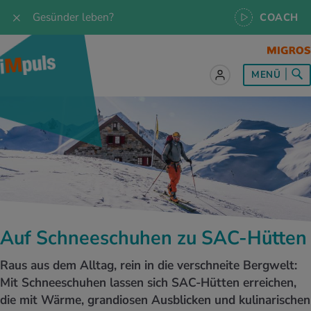
Gesünder leben?
COACH
MENÜ
lles zum Thema Ernährung
lles zum Thema Bewegung
lles zum Thema Entspannung
les zum Thema Medizin
les zum Thema Services
 Rezepte
twissen
pannung im Alltag
ndheitsprävention
ebote
ährungswissen
ing & Jogging
niken
nd im Alltag
s, Test & Quizze
Auf Schneeschuhen zu SAC-Hütten
lgewicht
or & Outdoor
a
tmedizin
tbewerbe
Raus aus dem Alltag, rein in die verschneite Bergwelt:
undes Essen
 & Biken
-Life Balance
kheiten
 iMpuls
Mit Schneeschuhen lassen sich SAC-Hütten erreichen,
die mit Wärme, grandiosen Ausblicken und kulinarischen
ährungsformen
dern
ss
medizin