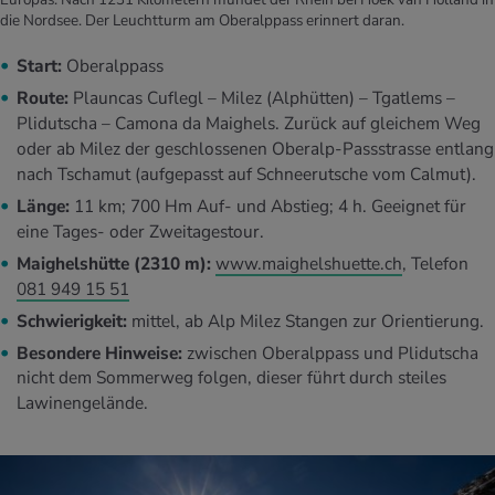
die Nordsee. Der Leuchtturm am Oberalppass erinnert daran.
Start:
Oberalppass
Route:
Plauncas Cuflegl – Milez (Alphütten) – Tgatlems –
Plidutscha – Camona da Maighels. Zurück auf gleichem Weg
oder ab Milez der geschlossenen Oberalp-Passstrasse entlang
nach Tschamut (aufgepasst auf Schneerutsche vom Calmut).
Länge:
11 km; 700 Hm Auf- und Abstieg; 4 h. Geeignet für
eine Tages- oder Zweitagestour.
Maighelshütte (2310 m):
www.maighelshuette.ch
, Telefon
081 949 15 51
Schwierigkeit:
mittel, ab Alp Milez Stangen zur Orientierung.
Besondere Hinweise:
zwischen Oberalppass und Plidutscha
nicht dem Sommerweg folgen, dieser führt durch steiles
Lawinengelände.