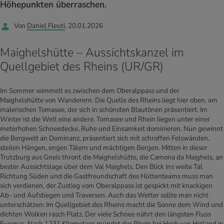
UELLE THEMEN IM BEREICH SERVICES
Höhepunkten überraschen.
rgien & Intoleranzen
ersport
afen
engesundheit
Angebote
Von
Daniel Fleuti
, 20.01.2026
ungsmittel
ess
lness
chwerden
Maighelshütte – Aussichtskanzel im
Tools, Test & Quizze
Quellgebiet des Rheins (UR/GR)
stoffe
zinisches Wissen
UELLE THEMEN IM BEREICH BEWEGUNG
UELLE THEMEN IM BEREICH ENTSPANNUNG
Im Sommer wimmelt es zwischen dem Oberalppass und der
Kalorienverbrauch berechnen
Glücklich sein
UELLE THEMEN IM BEREICH ERNÄHRUNG
UELLE THEMEN IM BEREICH MEDIZIN
Maighelshütte von Wanderern. Die Quelle des Rheins liegt hier oben, am
malerischen Tomasee, der sich in schönsten Blautönen präsentiert. Im
BMI berechnen
Mund- & Zahnpflege
Winter ist die Welt eine andere. Tomasee und Rhein liegen unter einer
Personal Health Coaching
Personal Health Coaching
meterhohen Schneedecke, Ruhe und Einsamkeit dominieren. Nun gewinnt
die Bergwelt an Dominanz, präsentiert sich mit schroffen Felswänden,
steilen Hängen, engen Tälern und mächtigen Bergen. Mitten in dieser
Personal Health Coaching
Personal Health Coaching
Trutzburg aus Gneis thront die Maighelshütte, die Camona da Maighels, an
bester Aussichtslage über dem Val Maighels. Den Blick ins weite Tal
Richtung Süden und die Gastfreundschaft des Hüttenteams muss man
sich verdienen, der Zustieg vom Oberalppass ist gespickt mit knackigen
Ab- und Aufstiegen und Traversen. Auch das Wetter sollte man nicht
unterschätzen: Im Quellgebiet des Rheins macht die Sonne dem Wind und
dichten Wolken rasch Platz. Der viele Schnee nährt den längsten Fluss
Europas. Nach 1231 Kilometern mündet der Rhein bei Hoek van Holland in