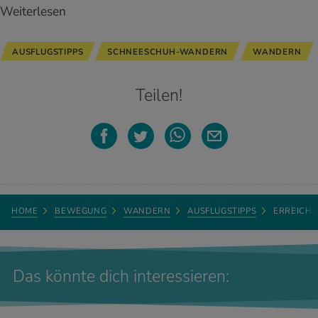
Weiterlesen
AUSFLUGSTIPPS
SCHNEESCHUH-WANDERN
WANDERN
Teilen!
HOME
BEWEGUNG
WANDERN
AUSFLUGSTIPPS
ERREICH
Das könnte dich interessieren: