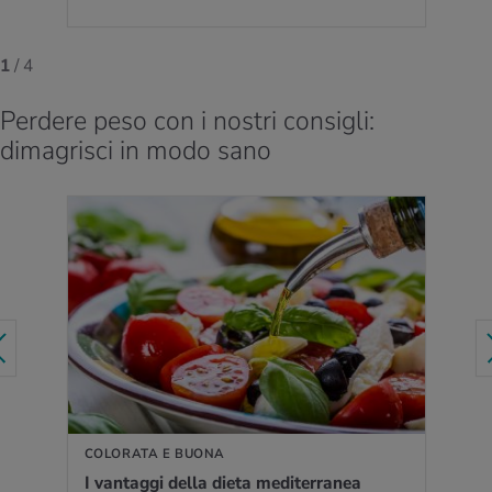
1
/ 4
Perdere peso con i nostri consigli:
dimagrisci in modo sano
PER SAPERNE DI PIÙ
COLORATA E BUONA
I van­tag­gi della dieta me­di­ter­ra­nea