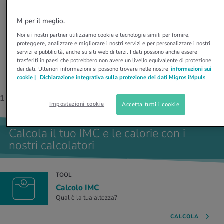
Quali diete fun­zio­na­no?
M per il meglio.
Abbiamo raccolto vantaggi e svantaggi delle 12
diete più note e ti spieghiamo in cosa consistono.
Noi e i nostri partner utilizziamo cookie e tecnologie simili per fornire,
proteggere, analizzare e migliorare i nostri servizi e per personalizzare i nostri
servizi e pubblicità, anche su siti web di terzi. I dati possono anche essere
trasferiti in paesi che potrebbero non avere un livello equivalente di protezione
dei dati. Ulteriori informazioni si possono trovare nelle nostre
informazioni sui
cookie |
Dichiarazione integrativa sulla protezione dei dati Migros iMpuls
1
/ 3
Impostazioni cookie
Accetta tutti i cookie
Calcola il tuo IMC e le calorie con i
nostri calcolatori
TOOL
Calcolo IMC
Qual è la tua altezza?
CALCOLA