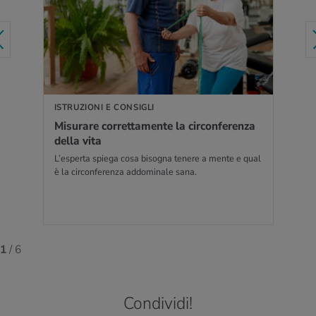
PER SAPERNE DI PIÙ
ISTRUZIONI E CONSIGLI
Mi­su­ra­re cor­ret­ta­men­te la cir­con­fe­ren­za
della vita
L’esperta spiega cosa bisogna tenere a mente e qual
è la circonferenza addominale sana.
1
/ 6
Condividi!