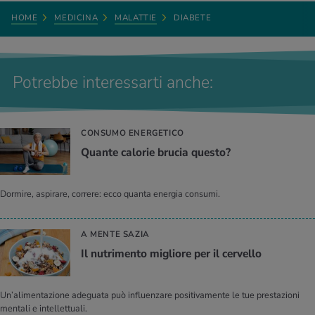
Dr. med. Philipp Keller, specialista in medicina interna generale FMH
HOME
MEDICINA
MALATTIE
DIABETE
e in medicina dello sport SGSM presso il centro Medbase Zurigo
Löwenstrasse.
Potrebbe interessarti anche:
CONSUMO ENERGETICO
Quante calorie brucia questo?
Dormire, aspirare, correre: ecco quanta energia consumi.
A MENTE SAZIA
Il nutrimento migliore per il cervello
Un’alimentazione adeguata può influenzare positivamente le tue prestazioni
mentali e intellettuali.