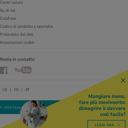
Centri salute
Su di noi
Colofone
Codice di condotta e sportello
Protezione dei dati
Impostazioni cookie
Resta in contatto
Facebook
YouTube
DE
FR
IT
Mangiare meno,
fare più movimento:
dimagrire è davvero
© 2026 Federazione delle cooperative Migros
così facile?
LEGGI ORA