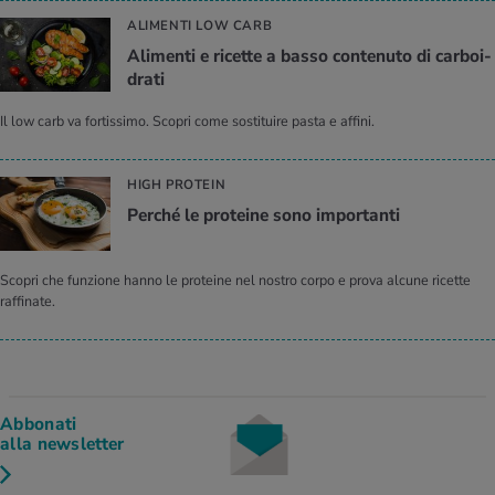
ALIMENTI LOW CARB
Ali­men­ti e ri­cet­te a basso con­te­nu­to di car­boi­
dra­ti
Il low carb va fortissimo. Scopri come sostituire pasta e affini.
HIGH PROTEIN
Per­ché le pro­tei­ne sono im­por­tan­ti
Scopri che funzione hanno le proteine nel nostro corpo e prova alcune ricette
raffinate.
Abbonati
alla newsletter