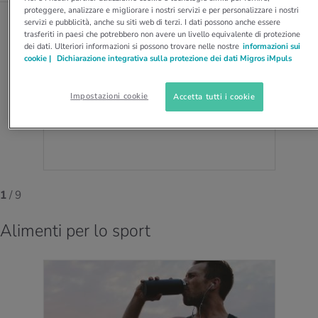
proteggere, analizzare e migliorare i nostri servizi e per personalizzare i nostri
servizi e pubblicità, anche su siti web di terzi. I dati possono anche essere
trasferiti in paesi che potrebbero non avere un livello equivalente di protezione
dei dati. Ulteriori informazioni si possono trovare nelle nostre
informazioni sui
SPRECO ALIMENTARE
cookie |
Dichiarazione integrativa sulla protezione dei dati Migros iMpuls
Cosa pos­sia­mo fare con­tro gli spre­chi
ali­men­ta­ri
Impostazioni cookie
Accetta tutti i cookie
La maggior parte del cibo si spreca nelle case. Ecco
alcuni consigli su come evitarlo.
1
/ 9
Alimenti per lo sport