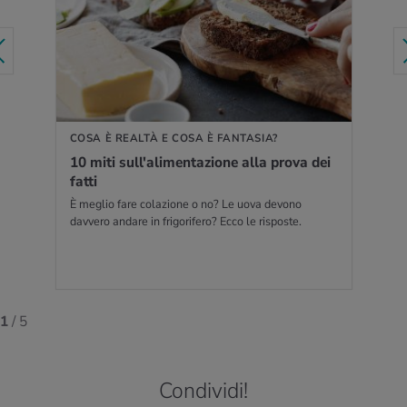
PER SAPERNE DI PIÙ
COSA È REALTÀ E COSA È FANTASIA?
10 miti sul­l'a­li­men­ta­zio­ne alla prova dei
fatti
È meglio fare colazione o no? Le uova devono
davvero andare in frigorifero? Ecco le risposte.
1
/ 5
Condividi!