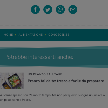
HOME
ALIMENTAZIONE
CONOSCENZE
Potrebbe interessarti anche:
UN PRANZO SALUTARE
Pran­zo fai da te: fre­sco e fa­ci­le da pre­pa­ra­re
A pranzo spesso non c'è molto tempo. Ma non per questo bisogna rinunciare a
un pasto sano e fresco.