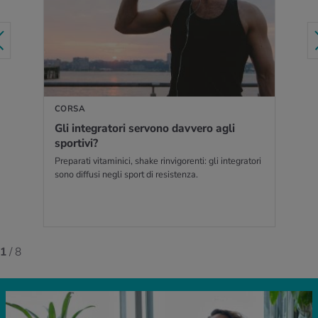
PER SAPERNE DI PIÙ
CORSA
Gli in­te­gra­to­ri ser­vo­no dav­ve­ro agli
spor­ti­vi?
Preparati vitaminici, shake rinvigorenti: gli integratori
sono diffusi negli sport di resistenza.
1
/ 8