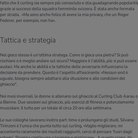
fatto che il curling sia sempre più conosciuto e stia guadagnando popolarità
grazie ai successi della squadra femminile svizzera. È stata anche fermata
per strada. «Ma sono anche felice di avere la mia privacy, che un Roger
Federer, per esempio, non ha».
Tattica e strategia
Nel gioco stesso è un'ottima stratega. Come si gioca una pietra? Si può
rischiare o è meglio andare sul sicuro? Maggiore è l'abilità, più si può essere
audaci. Ma anche le abilità e le tattiche delle avversarie influenzano la
decisione da prendere. Questo è l'aspetto affascinante: «Nessun end è
uguale, bisogna sempre adattarsi alla situazione e alle condizioni del
ghiaccio".
Nei mesi invernali, le donne si allenano sul ghiaccio al Curling Club Aarau o
a Bienne. Due sessioni sul ghiaccio, più esercizi di fitness e potenziamento
muscolare. Il tutto per un totale di circa 20 ore alla settimana.
Le sue colleghe lavorano inoltre part-time o prolungano gli studi, Silvana
Tirinzoni è l'unica che punta tutto sul curling. «Voglio migliorare, mi
accontento raramente dei risultati raggiunti, cerco di pensare ‘fuori dagli
schemi’. Bisogna continuare a lavorare e migliorare». A questo scopo, da