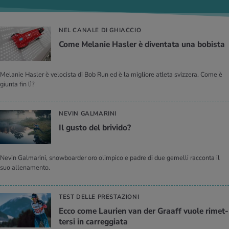
NEL CANALE DI GHIACCIO
Come Me­la­nie Ha­sler è di­ven­ta­ta una bo­bi­sta
Melanie Hasler è velocista di Bob Run ed è la migliore atleta svizzera. Come è
giunta fin lì?
NEVIN GALMARINI
Il gusto del bri­vi­do?
Nevin Galmarini, snowboarder oro olimpico e padre di due gemelli racconta il
suo allenamento.
TEST DELLE PRESTAZIONI
Ecco come Lau­rien van der Graaff vuole ri­met­
ter­si in car­reg­gia­ta