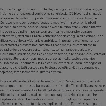
Per ben 120 giorni all'anno, nella stagione agonistica, la squadra viaggia
insieme e si allena quasi ogni giorno sul ghiaccio. C'è bisogno di simpatia
reciproca e talvolta di un po' di umorismo. «Siamo quasi una famiglia.
Conosco le mie compagne di squadra meglio di mia sorella». Il mix di
personalità diverse nella squadra è ciò che la rende tale. «Sono piuttosto
introversa, quindi è importante avere intorno a me anche persone
estroverse», afferma Tirinzoni, confermando ciò che gli altri dicono di lei: è
riflessiva, spiritosa, visionaria e ambiziosa. Naturalmente, l'umorismo e
un'atmosfera rilassata non bastano. Ci sono molti altri compiti che la
squadra deve svolgere personalmente, senza manager e aiutanti.
Dall'amministrazione, che richiede molto tempo, alle finanze, alla ricerca di
sponsor, alle relazioni con i media e ai social media, tutto è condiviso
all'interno della squadra. Ciò richiede un lavoro di squadra, l'impegno di
ciascuno e che tutti perseguano lo stesso obiettivo. «Da noi, ognuno è un
capitano, semplicemente in un'area diversa».
Dopo la vittoria della Coppa del mondo 2023, c'è stato un cambiamento
nella squadra che ha suscitato scalpore nei media. Tipico di Silvana: se ne è
assunta la responsabilità e ha affrontato le domande, anche se per questo i
riflettori sono stati puntati su di lei, suo malgrado. Non riesce a capire
l'agitazione. «I cambiamenti sono comuni in tutti gli sport di squadra»,
afferma con il suo modo di fare semplice e diretto. Tuttavia si rallegra del