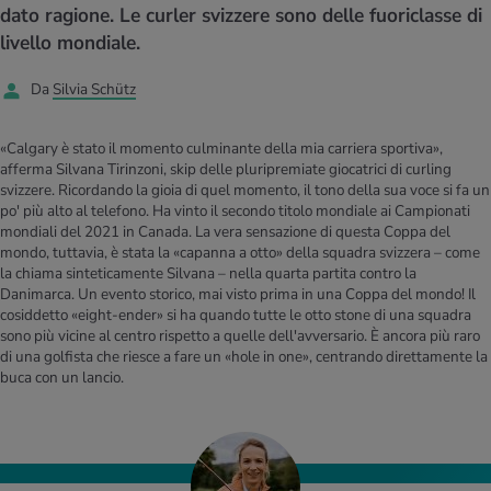
I D’ATTUALITÀ NELL’AMBITO SERVIZIO
dato ragione. Le curler svizzere sono delle fuoriclasse di
rgie e intolleranze
t invernali
no
te delle donne
livello mondiale.
Offerte
Da
Silvia Schütz
enti
ess
essere
rbi fisici
Tool, test e quiz
anze nutritive
oscenze mediche
«Calgary è stato il momento culminante della mia carriera sportiva»,
I D’ATTUALITÀ NELL’AMBITO MOVIMENTO
I D’ATTUALITÀ NELL’AMBITO RILASSAMENTO
afferma Silvana Tirinzoni, skip delle pluripremiate giocatrici di curling
svizzere. Ricordando la gioia di quel momento, il tono della sua voce si fa un
Calcola il consumo calorico
Lavoro e salute
po' più alto al telefono. Ha vinto il secondo titolo mondiale ai Campionati
I D’ATTUALITÀ NELL’AMBITO ALIMENTAZIONE
I D’ATTUALITÀ NELL’AMBITO MEDICINA
mondiali del 2021 in Canada. La vera sensazione di questa Coppa del
mondo, tuttavia, è stata la «capanna a otto» della squadra svizzera – come
Calcolatore BMI
Abbassare la pressione sanguigna
Corsa & Jogging
Rilassamento attivo
la chiama sinteticamente Silvana – nella quarta partita contro la
Danimarca. Un evento storico, mai visto prima in una Coppa del mondo! Il
cosiddetto «eight-ender» si ha quando tutte le otto stone di una squadra
Fabbisogno calorico
Dolori ai nervi
sono più vicine al centro rispetto a quelle dell'avversario. È ancora più raro
di una golfista che riesce a fare un «hole in one», centrando direttamente la
buca con un lancio.