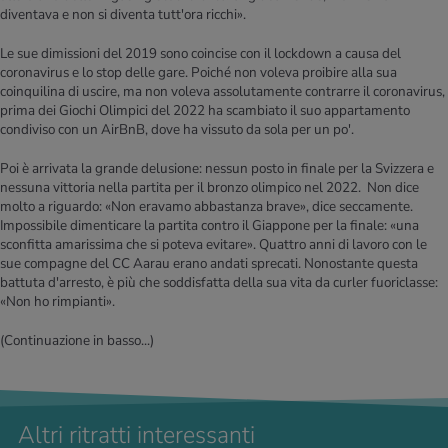
diventava e non si diventa tutt'ora ricchi».
Le sue dimissioni del 2019 sono coincise con il lockdown a causa del
coronavirus e lo stop delle gare. Poiché non voleva proibire alla sua
coinquilina di uscire, ma non voleva assolutamente contrarre il coronavirus,
prima dei Giochi Olimpici del 2022 ha scambiato il suo appartamento
condiviso con un AirBnB, dove ha vissuto da sola per un po'.
Poi è arrivata la grande delusione: nessun posto in finale per la Svizzera e
nessuna vittoria nella partita per il bronzo olimpico nel 2022. Non dice
molto a riguardo: «Non eravamo abbastanza brave», dice seccamente.
Impossibile dimenticare la partita contro il Giappone per la finale: «una
sconfitta amarissima che si poteva evitare». Quattro anni di lavoro con le
sue compagne del CC Aarau erano andati sprecati. Nonostante questa
battuta d'arresto, è più che soddisfatta della sua vita da curler fuoriclasse:
«Non ho rimpianti».
(Continuazione in basso...)
Altri ritratti interessanti