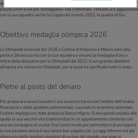
aperte ma, a causa delle restrizioni dovute al coronavirus, nessuno si è
potuto unire a noi per festeggiare». Nel frattempo, Tirinzoni si è aggiudicata
con la sua squadra anche la Coppa del mondo 2023, la quarta di fila.
Obiettivo medaglia olimpica 2026
Le Olimpiadi invernali del 2026 a Cortina d'Ampezzo e Milano sono alle
porte e Silvana punta con la sua squadra a vincere la medaglia d'oro e
rifarsi della delusione per le Olimpiadi del 2022. Il suo grande obiettivo
all'epoca era vincere le Olimpiadi, per le quali ha sacrificato tutto il resto.
Pietre al posto del denaro
Per prepararsi aveva lasciato il suo lavoro in banca nell'ambito dell'analisi
finanziaria e della gestione patrimoniale. Laureata in economia aziendale,
l'ultimo impiego era stato presso la Banca Migros. Si era quindi lasciata alle
spalle la sua vecchia vita trasferendosi in un appartamento condiviso con
una ex compagna di scuola. Era l'unico modo per permettersi di perseguire
la sua passione senza il suo lavoro ben pagato con. La oggi 44enne era già
allora una delle migliori giocatrici di curling del mondo, ma «non si