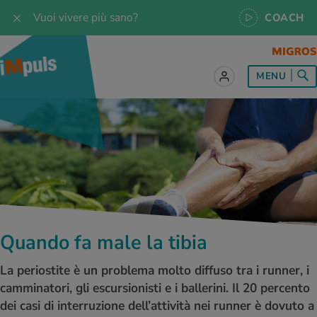
Vuoi vivere più sano?
COACH
MENU
tto sul tema Alimentazione
tto sul tema Movimento
tto sul tema Rilassamento
tto sul tema Medicina
tto sul tema Servizio
 le ricette
oscenze
 per tutti i giorni
enzione della salute
rte
oscenze
a & Jogging
iche di rilassamento
e per tutti i giorni
, test e quiz
Quando fa male la tibia
 ideale
or e outdoor
a
ttie
orsi
La periostite è un problema molto diffuso tra i runner, i
 di alimentazione
lette
-Life-Balance
cina dello sport
è iMpuls
camminatori, gli escursionisti e i ballerini. Il 20 percento
dei casi di interruzione dell’attività nei runner è dovuto a
iare sano
rsionismo
ss
cina specialistica