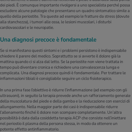
dei piedi. È comunque importante rivolgersi a uno specialista perché possa
escludere alcune patologie che presentano un quadro sintomatico simile a
quello della periostite. Tra queste ad esempio le fratture da stress (dovute
alla stanchezza), i tumori alle ossa, le lesioni muscolari, i disturbi
cardiovascolari e le neuropatie.
Una diagnosi precoce è fondamentale
Se si manifestano questi sintomi e i problemi persistono è indispensabile
chiedere il parere del medico. Soprattutto se si avverte il dolore già la
mattina quando ci si alza dal letto. Se la periostite non viene trattata in
tempo può diventare cronica e richiedere una convalescenza lunga e
complicata. Una diagnosi precoce quindi è fondamentale. Per trattare le
infiammazioni tibiali è consigliabile seguire un ciclo fisioterapico.
In una prima fase l’obiettivo è ridurre l’infiammazione (ad esempio con gli
ultrasuoni), in seguito la terapia prevede anche un rafforzamento generale
della muscolatura del piede e della gamba e la rieducazione con esercizi di
allungamento. Nella maggior parte dei casi è indispensabile ridurre
l’allenamento finché il dolore non scompare completamente. Un’altra
possibilità è data dalla cosiddetta terapia ACP che consiste nell’iniettare
nel periostio il plasma della persona stessa, in modo da ottenere un
potente effetto antinfiammatorio.