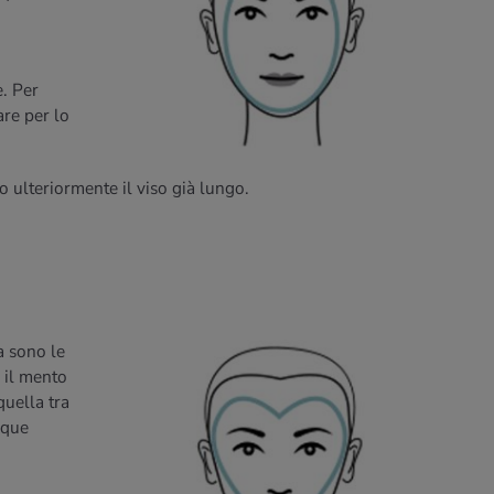
e. Per
are per lo
o ulteriormente il viso già lungo.
a sono le
a il mento
quella tra
nque