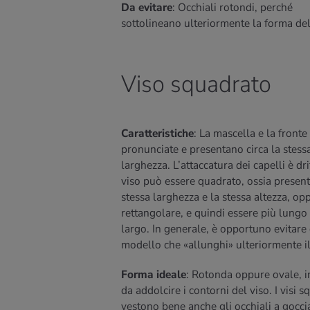
Da evitare
: Occhiali rotondi, perché
sottolineano ulteriormente la forma del
Viso squadrato
Caratteristiche
: La mascella e la fronte
pronunciate e presentano circa la stess
larghezza. L’attaccatura dei capelli è drit
viso può essere quadrato, ossia present
stessa larghezza e la stessa altezza, op
rettangolare, e quindi essere più lungo
largo. In generale, è opportuno evitare 
modello che «allunghi» ulteriormente il
Forma ideale
: Rotonda oppure ovale, 
da addolcire i contorni del viso. I visi s
vestono bene anche gli occhiali a goccia