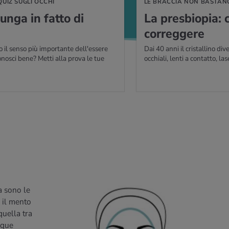
QUIZ SUGLI OCCHI
LE BRACCIA NON BASTAN
lunga in fatto di
La pre­sbio­pia:
cor­reg­ge­re
o il senso più importante dell'essere
Dai 40 anni il cristallino div
nosci bene? Metti alla prova le tue
occhiali, lenti a contatto, la
a sono le
a il mento
quella tra
nque