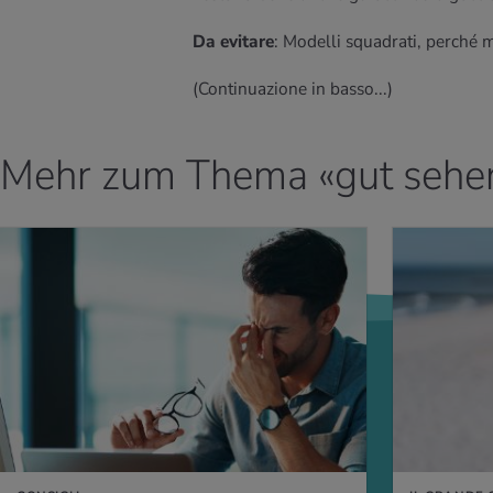
Da evitare
: Modelli squadrati, perché 
(Continuazione in basso...)
Mehr zum Thema «gut sehe
PERNE DI PIÙ
PER SAPERNE DI P