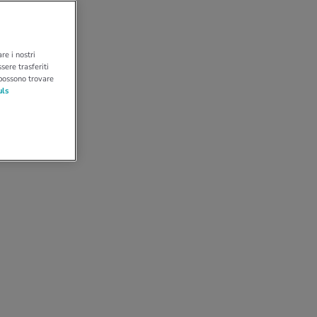
re i nostri
sere trasferiti
 possono trovare
uls