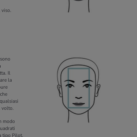
 viso.
 sono
a
ta. Il
are la
pure
 che
qualsiasi
 volto.
in modo
quadrati
 tipo Pilot.