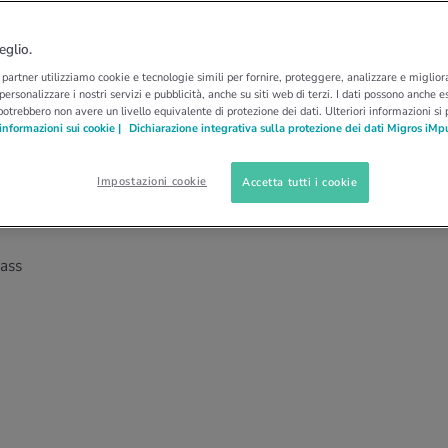
DERCI BENE
GUIDA OCCHIALI
occhiali più adatti a
eglio.
i partner utilizziamo cookie e tecnologie simili per fornire, proteggere, analizzare e migliora
 personalizzare i nostri servizi e pubblicità, anche su siti web di terzi. I dati possono anche es
potrebbero non avere un livello equivalente di protezione dei dati. Ulteriori informazioni si
informazioni sui cookie |
Dichiarazione integrativa sulla protezione dei dati Migros iMp
i occhiali, ma non hai un’idea precisa di cosa
Impostazioni cookie
Accetta tutti i cookie
ti di MiSENSO offrono consigli per visi quadrati,
.
rass