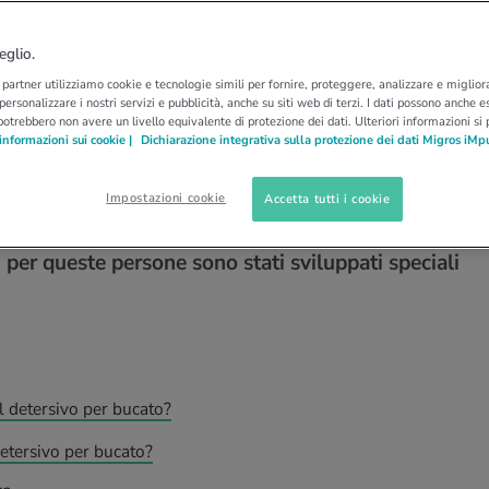
RGIE
DETERGENTI
tersivi per bucato:
eglio.
i partner utilizziamo cookie e tecnologie simili per fornire, proteggere, analizzare e migliora
ro l'allergia da
 personalizzare i nostri servizi e pubblicità, anche su siti web di terzi. I dati possono anche es
potrebbero non avere un livello equivalente di protezione dei dati. Ulteriori informazioni si
informazioni sui cookie |
Dichiarazione integrativa sulla protezione dei dati Migros iMp
Impostazioni cookie
Accetta tutti i cookie
sibile e deve fare più attenzione durante le
: per queste persone sono stati sviluppati speciali
l detersivo per bucato?
detersivo per bucato?