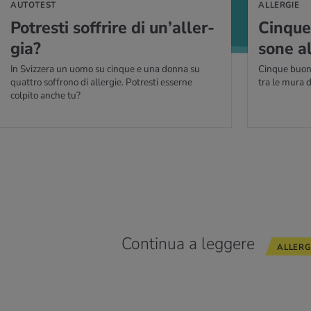
AUTOTEST
ALLERGIE
Po­tre­sti sof­fri­re di un’al­ler­
Cin­que
gia?
so­ne al
In Svizzera un uomo su cinque e una donna su
Cinque buoni 
quattro soffrono di allergie. Potresti esserne
tra le mura 
colpito anche tu?
Continua a leggere
ALLERG