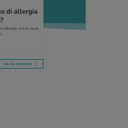
 di al­ler­gia
o?
e allergie, ma la causa
o.
VAI AL DOSSIER