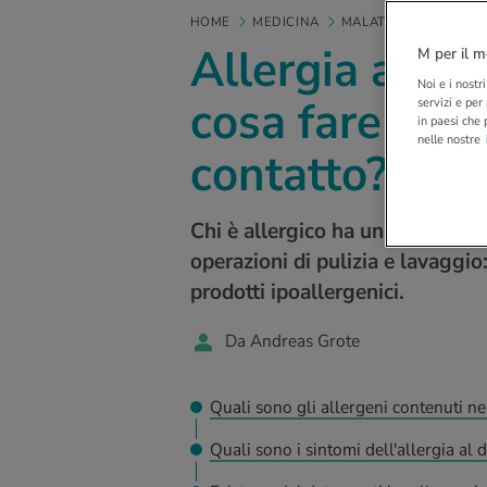
HOME
MEDICINA
MALATTIE
LE ALLE
Allergia ai de
M per il m
Noi e i nostr
cosa fare cont
servizi e per
in paesi che 
nelle nostre
contatto?
Chi è allergico ha una pelle sen
operazioni di pulizia e lavaggio
prodotti ipoallergenici.
Da Andreas Grote
Quali sono gli allergeni contenuti ne
Quali sono i sintomi dell'allergia al 