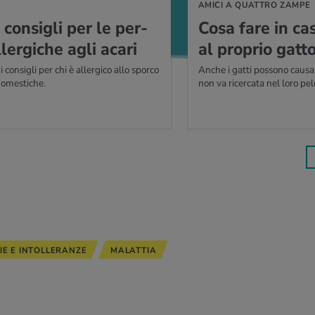
AMICI A QUATTRO ZAMPE
 con­si­gli per le per­
Cosa fare in caso
­ler­gi­che agli acari
al pro­prio gatt
consigli per chi è allergico allo sporco
Anche i gatti possono causar
domestiche.
non va ricercata nel loro pel
IE E INTOLLERANZE
MALATTIA