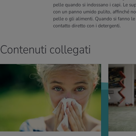
pelle quando si indossano i capi. Le sup
con un panno umido pulito, affinché no
pelle o gli alimenti. Quando si fanno le 
contatto diretto con i detergenti.
Contenuti collegati
PERNE DI PIÙ
PER SAPERNE DI P