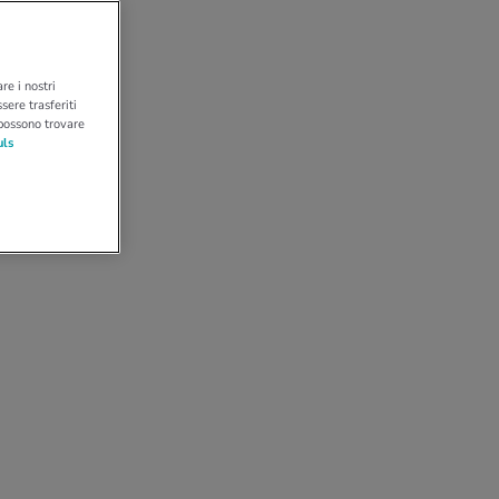
re i nostri
sere trasferiti
 possono trovare
uls