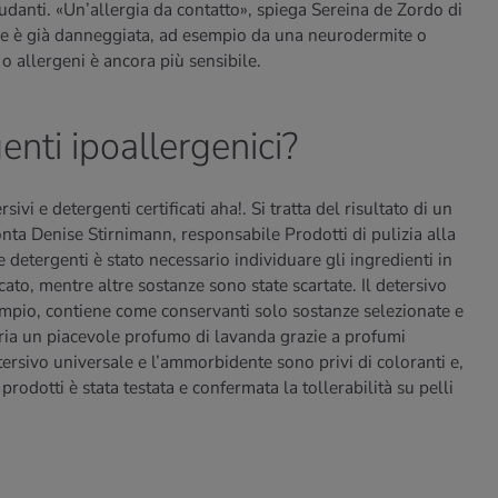
udanti. «Un’allergia da contatto», spiega Sereina de Zordo di
lle è già danneggiata, ad esempio da una neurodermite o
i o allergeni è ancora più sensibile.
enti ipoallergenici?
vi e detergenti certificati aha!. Si tratta del risultato di un
ta Denise Stirnimann, responsabile Prodotti di pulizia alla
 e detergenti è stato necessario individuare gli ingredienti in
icato, mentre altre sostanze sono state scartate. Il detersivo
sempio, contiene come conservanti solo sostanze selezionate e
ria un piacevole profumo di lavanda grazie a profumi
etersivo universale e l’ammorbidente sono privi di coloranti e,
 prodotti è stata testata e confermata la tollerabilità su pelli