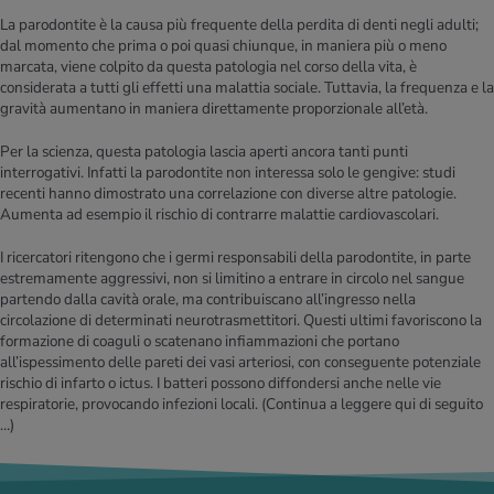
La parodontite è la causa più frequente della perdita di denti negli adulti;
dal momento che prima o poi quasi chiunque, in maniera più o meno
marcata, viene colpito da questa patologia nel corso della vita, è
considerata a tutti gli effetti una malattia sociale. Tuttavia, la frequenza e la
gravità aumentano in maniera direttamente proporzionale all’età.
Per la scienza, questa patologia lascia aperti ancora tanti punti
interrogativi. Infatti la parodontite non interessa solo le gengive: studi
recenti hanno dimostrato una correlazione con diverse altre patologie.
Aumenta ad esempio il rischio di contrarre malattie cardiovascolari.
I ricercatori ritengono che i germi responsabili della parodontite, in parte
estremamente aggressivi, non si limitino a entrare in circolo nel sangue
partendo dalla cavità orale, ma contribuiscano all’ingresso nella
circolazione di determinati neurotrasmettitori. Questi ultimi favoriscono la
formazione di coaguli o scatenano infiammazioni che portano
all’ispessimento delle pareti dei vasi arteriosi, con conseguente potenziale
rischio di infarto o ictus. I batteri possono diffondersi anche nelle vie
respiratorie, provocando infezioni locali.
(Continua a leggere qui di seguito
…)