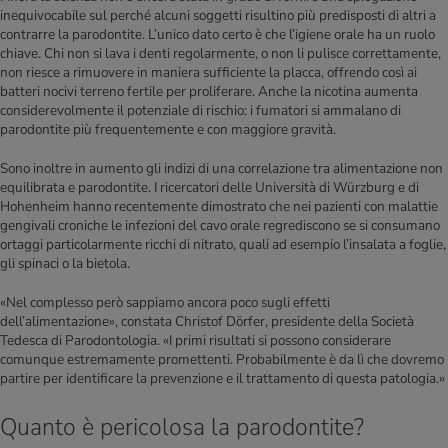
inequivocabile sul perché alcuni soggetti risultino più predisposti di altri a
contrarre la parodontite. L’unico dato certo è che l’igiene orale ha un ruolo
chiave. Chi non si lava i denti regolarmente, o non li pulisce correttamente,
non riesce a rimuovere in maniera sufficiente la placca, offrendo così ai
batteri nocivi terreno fertile per proliferare. Anche la nicotina aumenta
considerevolmente il potenziale di rischio: i fumatori si ammalano di
parodontite più frequentemente e con maggiore gravità.
Sono inoltre in aumento gli indizi di una correlazione tra alimentazione non
equilibrata e parodontite. I ricercatori delle Università di Würzburg e di
Hohenheim hanno recentemente dimostrato che nei pazienti con malattie
gengivali croniche le infezioni del cavo orale regrediscono se si consumano
ortaggi particolarmente ricchi di nitrato, quali ad esempio l’insalata a foglie,
gli spinaci o la bietola.
«Nel complesso però sappiamo ancora poco sugli effetti
dell’alimentazione», constata Christof Dörfer, presidente della Società
Tedesca di Parodontologia. «I primi risultati si possono considerare
comunque estremamente promettenti. Probabilmente è da lì che dovremo
partire per identificare la prevenzione e il trattamento di questa patologia.»
Quanto è pericolosa la parodontite?