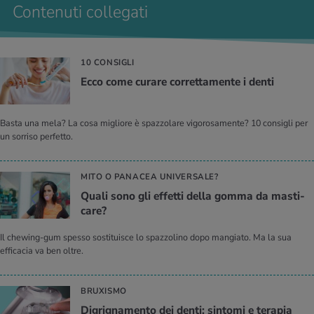
Contenuti collegati
10 CONSIGLI
Ecco come cu­ra­re cor­ret­ta­men­te i denti
Basta una mela? La cosa migliore è spazzolare vigorosamente? 10 consigli per
un sorriso perfetto.
MITO O PANACEA UNIVERSALE?
Quali sono gli ef­fet­ti della gomma da ma­sti­
ca­re?
Il chewing-gum spesso sostituisce lo spazzolino dopo mangiato. Ma la sua
efficacia va ben oltre.
BRUXISMO
Di­gri­gna­men­to dei denti: sin­to­mi e te­ra­pia