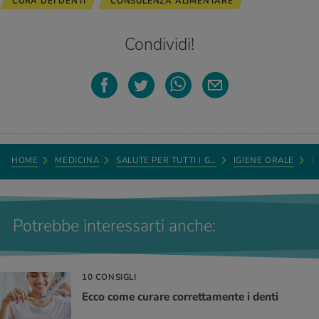
CURA DEI DENTI
CONSULENZA ALIMENTARE
Condividi!
HOME
MEDICINA
SALUTE PER TUTTI I G…
IGIENE ORALE
P
Potrebbe interessarti anche:
10 CONSIGLI
Ecco come curare correttamente i denti