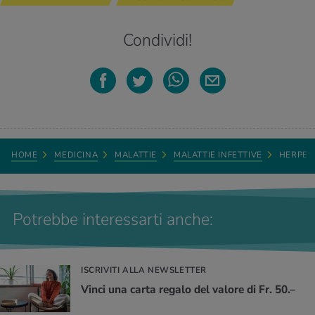
Condividi!
HOME
MEDICINA
MALATTIE
MALATTIE INFETTIVE
HERPES
Potrebbe interessarti anche:
ISCRIVITI ALLA NEWSLETTER
Vinci una carta regalo del valore di Fr. 50.–