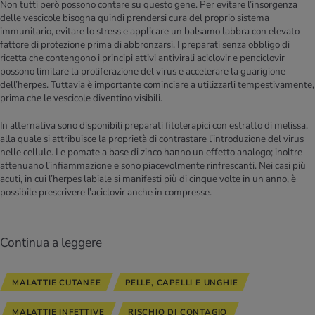
Non tutti però possono contare su questo gene. Per evitare l’insorgenza
delle vescicole bisogna quindi prendersi cura del proprio sistema
immunitario, evitare lo stress e applicare un balsamo labbra con elevato
fattore di protezione prima di abbronzarsi. I preparati senza obbligo di
ricetta che contengono i principi attivi antivirali aciclovir e penciclovir
possono limitare la proliferazione del virus e accelerare la guarigione
dell’herpes. Tuttavia è importante cominciare a utilizzarli tempestivamente,
prima che le vescicole diventino visibili.
In alternativa sono disponibili preparati fitoterapici con estratto di melissa,
alla quale si attribuisce la proprietà di contrastare l’introduzione del virus
nelle cellule. Le pomate a base di zinco hanno un effetto analogo; inoltre
attenuano l’infiammazione e sono piacevolmente rinfrescanti. Nei casi più
acuti, in cui l’herpes labiale si manifesti più di cinque volte in un anno, è
possibile prescrivere l’aciclovir anche in compresse.
Continua a leggere
MALATTIE CUTANEE
PELLE, CAPELLI E UNGHIE
MALATTIE INFETTIVE
RISCHIO DI CONTAGIO