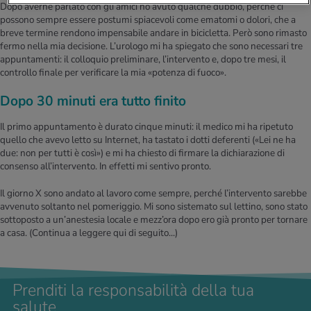
Dopo averne parlato con gli amici ho avuto qualche dubbio, perché ci
possono sempre essere postumi spiacevoli come ematomi o dolori, che a
breve termine rendono impensabile andare in bicicletta. Però sono rimasto
fermo nella mia decisione. L’urologo mi ha spiegato che sono necessari tre
appuntamenti: il colloquio preliminare, l’intervento e, dopo tre mesi, il
controllo finale per verificare la mia «potenza di fuoco».
Dopo 30 minuti era tutto finito
Il primo appuntamento è durato cinque minuti: il medico mi ha ripetuto
quello che avevo letto su Internet, ha tastato i dotti deferenti («Lei ne ha
due: non per tutti è così») e mi ha chiesto di firmare la dichiarazione di
consenso all’intervento. In effetti mi sentivo pronto.
Il giorno X sono andato al lavoro come sempre, perché l’intervento sarebbe
avvenuto soltanto nel pomeriggio. Mi sono sistemato sul lettino, sono stato
sottoposto a un’anestesia locale e mezz’ora dopo ero già pronto per tornare
a casa.
(Continua a leggere qui di seguito...)
Prenditi la responsabilità della tua
salute