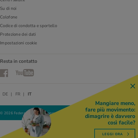
Su di noi
Colofone
Codice di condotta e sportello
Protezione dei dati
Impostazioni cookie
Resta in contatto
Facebook
YouTube
DE
FR
IT
Mangiare meno,
fare più movimento:
© 2026 Federazione delle cooperative Migros
dimagrire è davvero
così facile?
LEGGI ORA