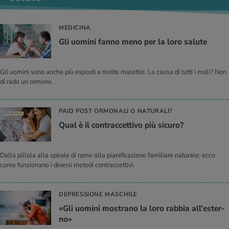
MEDICINA
Gli uo­mi­ni fanno meno per la loro sa­lu­te
Gli uomini sono anche più esposti a molte malattie. La causa di tutti i mali? Non
di rado un ormone.
PAID POST ORMONALI O NATURALI?
Qual è il con­trac­cet­ti­vo più si­cu­ro?
Dalla pillola alla spirale di rame alla pianificazione familiare naturale: ecco
come funzionano i diversi metodi contraccettivi.
DEPRESSIONE MASCHILE
«Gli uo­mi­ni mo­stra­no la loro rab­bia al­l'e­ster­
no»