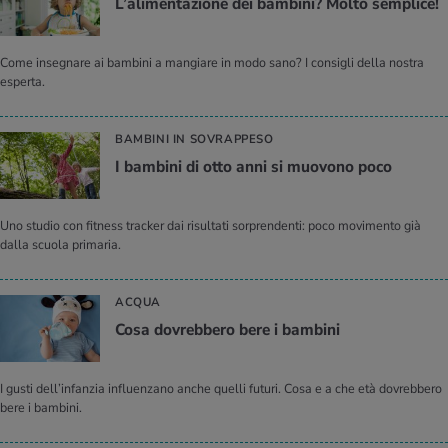
L’a­li­men­ta­zio­ne dei bam­bi­ni? Molto sem­pli­ce!
Come insegnare ai bambini a mangiare in modo sano? I consigli della nostra
esperta.
BAMBINI IN SOVRAPPESO
I bam­bi­ni di otto anni si muo­vo­no poco
Uno studio con fitness tracker dai risultati sorprendenti: poco movimento già
dalla scuola primaria.
ACQUA
Cosa do­vreb­be­ro bere i bam­bi­ni
I gusti dell’infanzia influenzano anche quelli futuri. Cosa e a che età dovrebbero
bere i bambini.