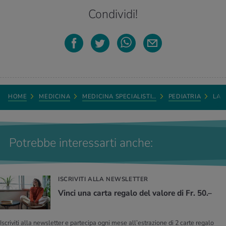
Condividi!
HOME
MEDICINA
MEDICINA SPECIALISTI…
PEDIATRIA
LA 
Potrebbe interessarti anche:
ISCRIVITI ALLA NEWSLETTER
Vinci una carta regalo del valore di Fr. 50.–
Iscriviti alla newsletter e partecipa ogni mese all’estrazione di 2 carte regalo