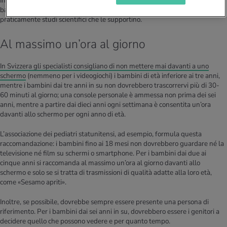
Infatti, sebbene esistano raccomandazioni sul tempo massimo che i
bambini dovrebbero trascorrere davanti allo schermo, non vi sono
praticamente studi scientifici che le supportino.
Al massimo un’ora al giorno
In Svizzera gli specialisti consigliano di non mettere mai davanti a uno
schermo
(nemmeno per i videogiochi) i bambini di età inferiore ai tre anni,
mentre i bambini dai tre anni in su non dovrebbero trascorrervi più di 30-
60 minuti al giorno; una console personale è ammessa non prima dei sei
anni, mentre a partire dai dieci anni ogni settimana è consentita un’ora
davanti allo schermo per ogni anno di età.
L’associazione dei pediatri statunitensi, ad esempio, formula questa
raccomandazione: i bambini fino ai 18 mesi non dovrebbero guardare né la
televisione né film su schermi o smartphone. Per i bambini dai due ai
cinque anni si raccomanda al massimo un’ora al giorno davanti allo
schermo e solo se si tratta di trasmissioni di qualità adatte alla loro età,
come «Sesamo apriti».
Inoltre, se possibile, dovrebbe sempre essere presente una persona di
riferimento. Per i bambini dai sei anni in su, dovrebbero essere i genitori a
decidere quello che possono vedere e per quanto tempo.