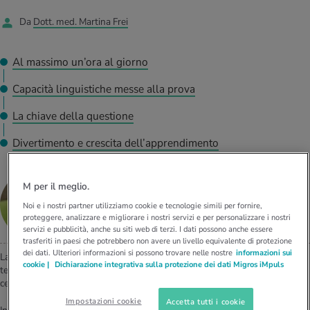
I D’ATTUALITÀ NELL’AMBITO SERVIZIO
Da
Dott. med. Martina Frei
rgie e intolleranze
t invernali
no
te delle donne
Offerte
enti
ess
essere
rbi fisici
Al massimo un’ora al giorno
Tool, test e quiz
Capacità linguistiche messe alla prova
anze nutritive
oscenze mediche
I D’ATTUALITÀ NELL’AMBITO MOVIMENTO
I D’ATTUALITÀ NELL’AMBITO RILASSAMENTO
La chiave della questione
Calcola il consumo calorico
Lavoro e salute
I D’ATTUALITÀ NELL’AMBITO ALIMENTAZIONE
I D’ATTUALITÀ NELL’AMBITO MEDICINA
Divertimento e crescita dell’apprendimento
Calcolatore BMI
Abbassare la pressione sanguigna
Corsa & Jogging
Rilassamento attivo
Dott. med.
M per il meglio.
Martina Frei
Fabbisogno calorico
Dolori ai nervi
Noi e i nostri partner utilizziamo cookie e tecnologie simili per fornire,
GIORNALISTA IN AMBITO MEDICO E SCIENTIFICO,
proteggere, analizzare e migliorare i nostri servizi e per personalizzare i nostri
MEDICO
servizi e pubblicità, anche su siti web di terzi. I dati possono anche essere
trasferiti in paesi che potrebbero non avere un livello equivalente di protezione
dei dati. Ulteriori informazioni si possono trovare nelle nostre
informazioni sui
La televisione fa male ai bambini, dicono alcuni. No, guardando la
cookie |
Dichiarazione integrativa sulla protezione dei dati Migros iMpuls
televisione possono imparare, controbattono altri. Gli scienziati hanno
cercato di scoprirlo con esattezza.
Impostazioni cookie
Accetta tutti i cookie