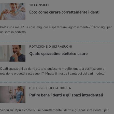
10 CONSIGLI
Ecco come cu­ra­re cor­ret­ta­men­te i denti
Basta una mela? La cosa migliore è spazzolare vigorosamente? 10 consigli per
un sorriso perfetto.
ROTAZIONE O ULTRASUONI
Quale spaz­zo­li­no elet­tri­co usare
Quali spazzolini da denti elettrici puliscono meglio: quelli a oscillazione e
rotazione o quelli a ultrasuoni? iMpuls ti mostra i vantaggi dei vari modelli.
BENESSERE DELLA BOCCA
Pu­li­re bene i denti e gli spazi in­ter­den­ta­li
Scopri su iMpuls come pulire correttamente i denti e gli spazi interdentali per