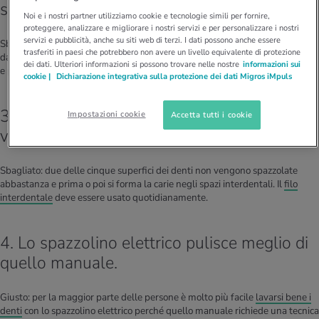
strofinati energicamente.
Noi e i nostri partner utilizziamo cookie e tecnologie simili per fornire,
proteggere, analizzare e migliorare i nostri servizi e per personalizzare i nostri
servizi e pubblicità, anche su siti web di terzi. I dati possono anche essere
Sbagliato: se si preme troppo lo spazzolino mentre si puliscono i denti, si
trasferiti in paesi che potrebbero non avere un livello equivalente di protezione
danneggiano le gengive e si consuma lo smalto. Il colletto dentale si scopre
dei dati. Ulteriori informazioni si possono trovare nelle nostre
informazioni sui
e può far male.
cookie |
Dichiarazione integrativa sulla protezione dei dati Migros iMpuls
3. È sufficiente usare il filo interdentale una
Impostazioni cookie
Accetta tutti i cookie
volta alla settimana.
Sbagliato: due delle cinque superfici dei denti non vengono spazzolate
abbastanza e prima o poi si forma la carie negli spazi interdentali. Il
filo
interdentale
deve essere usato quotidianamente.
4. Lo spazzolino elettrico pulisce meglio di
quello manuale.
Giusto: per la maggior parte delle persone è molto più facile
lavarsi bene i
denti
con lo spazzolino elettrico perché quello manuale richiede una tecnica