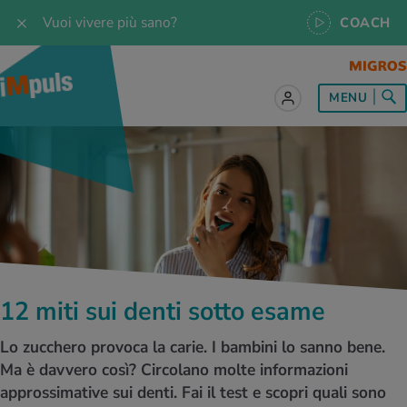
Vuoi vivere più sano?
COACH
MENU
tto sul tema Alimentazione
tto sul tema Movimento
tto sul tema Rilassamento
tto sul tema Medicina
tto sul tema Servizio
 le ricette
oscenze
 per tutti i giorni
enzione della salute
rte
oscenze
a & Jogging
iche di rilassamento
e per tutti i giorni
, test e quiz
12 miti sui denti sotto esame
 ideale
or e outdoor
a
ttie
orsi
Lo zucchero provoca la carie. I bambini lo sanno bene.
 di alimentazione
lette
-Life-Balance
cina dello sport
è iMpuls
Ma è davvero così? Circolano molte informazioni
approssimative sui denti. Fai il test e scopri quali sono
iare sano
rsionismo
ss
cina specialistica