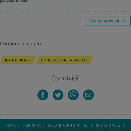
prevenire la carie..
VAI AL DOSSIER
Continua a leggere
IGIENE ORALE
CONSIGLI PER LA SALUTE
Condividi!
HOME
MEDICINA
SALUTE PER TUTTI I G…
IGIENE ORALE
M