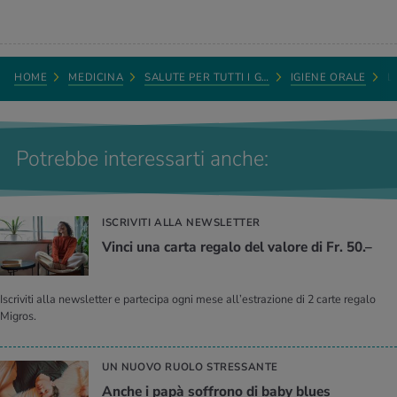
HOME
MEDICINA
SALUTE PER TUTTI I G…
IGIENE ORALE
L
Potrebbe interessarti anche:
ISCRIVITI ALLA NEWSLETTER
Vinci una carta regalo del valore di Fr. 50.–
Iscriviti alla newsletter e partecipa ogni mese all’estrazione di 2 carte regalo
Migros.
UN NUOVO RUOLO STRESSANTE
Anche i papà soffrono di baby blues