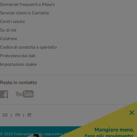
Domande frequenti a iMpuls
Servizio clienti e Contatto
Centri salute
Su di noi
Colofone
Codice di condotta e sportello
Protezione dei dati
Impostazioni cookie
Resta in contatto
Facebook
YouTube
DE
FR
IT
Mangiare meno,
© 2026 Federazione delle cooperative Migros
fare più movimento: