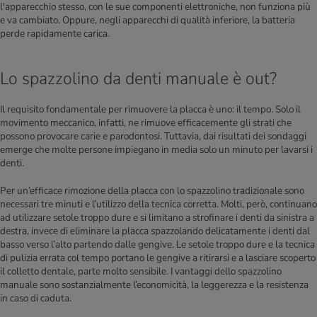
l'apparecchio stesso, con le sue componenti elettroniche, non funziona più
e va cambiato. Oppure, negli apparecchi di qualità inferiore, la batteria
perde rapidamente carica.
Lo spazzolino da denti manuale è out?
Il requisito fondamentale per rimuovere la placca è uno: il tempo. Solo il
movimento meccanico, infatti, ne rimuove efficacemente gli strati che
possono provocare carie e parodontosi. Tuttavia, dai risultati dei sondaggi
emerge che molte persone impiegano in media solo un minuto per lavarsi i
denti.
Per un’efficace rimozione della placca con lo spazzolino tradizionale sono
necessari tre minuti e l’utilizzo della tecnica corretta. Molti, però, continuano
ad utilizzare setole troppo dure e si limitano a strofinare i denti da sinistra a
destra, invece di eliminare la placca spazzolando delicatamente i denti dal
basso verso l’alto partendo dalle gengive. Le setole troppo dure e la tecnica
di pulizia errata col tempo portano le gengive a ritirarsi e a lasciare scoperto
il colletto dentale, parte molto sensibile. I vantaggi dello spazzolino
manuale sono sostanzialmente l’economicità, la leggerezza e la resistenza
in caso di caduta.