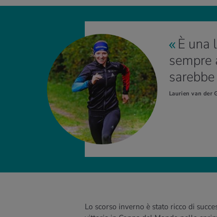
È una 
sempre a
sarebbe 
Laurien van der 
Lo scorso inverno è stato ricco di succ