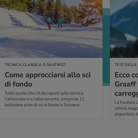
PERNE DI PIÙ
PER SAPERNE DI P
TECNICA CLASSICA O SKATING?
TEST DELLE
Come ap­proc­ciar­si allo sci
Ecco c
di fondo
Graaff v
car­reg­
Tutto quello che c'è da sapere sulla tecnica,
l'attrezzatura e l'allenamento, comprese 11
La fondista 
bellissime piste di sci di fondo in Svizzera.
ultima stagio
disponibile 
per il succes