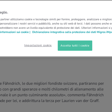
SCI DI FONDO
PECHINO 2022
 e Fähndrich in vista
eglio.
i partner utilizziamo cookie e tecnologie simili per fornire, proteggere, analizzare e migliora
22
 personalizzare i nostri servizi e pubblicità, anche su siti web di terzi. I dati possono anche es
potrebbero non avere un livello equivalente di protezione dei dati. Ulteriori informazioni si
informazioni sui cookie |
Dichiarazione integrativa sulla protezione dei dati Migros iMp
dine Fähndrich, l'autunno e l'inverno sono
Impostazioni cookie
Accetta tutti i cookie
invernali in Cina. Il loro obiettivo: lavorare sui
Fähndrich, le due migliori fondiste svizzere, partiranno per
o con grandi speranze e molti chilometri di allenamento alle
ionale è un punto culminante assoluto», commenta Fähndrich
e per lei, e addirittura la terza per Laurien van der Graff.