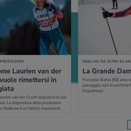
IÙ
 PRESTAZIONI
SUGLI SCI DA OLTRE 50 AN
ome Lau­rien van der
La Gran­de Dam
uole ri­met­ter­si in
Françoise Stahel (80) ama sc
paesaggio, ed è in perfetta 
gia­ta
Engadinese.
Laurien van der Graaff disputerà la sua
ne. La diagnostica delle prestazioni
da Medbase è un fattore importante
so.