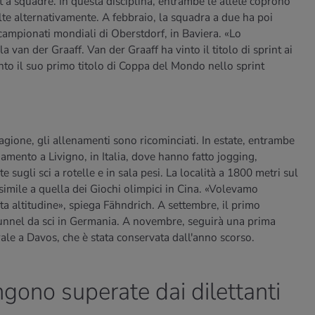
t a squadre. In questa disciplina, entrambe le atlete coprono
volte alternativamente. A febbraio, la squadra a due ha poi
ampionati mondiali di Oberstdorf, in Baviera. «Lo
an der Graaff. Van der Graaff ha vinto il titolo di sprint ai
nto il suo primo titolo di Coppa del Mondo nello sprint
agione, gli allenamenti sono ricominciati. In estate, entrambe
mento a Livigno, in Italia, dove hanno fatto jogging,
 sugli sci a rotelle e in sala pesi. La località a 1800 metri sul
 simile a quella dei Giochi olimpici in Cina. «Volevamo
a altitudine», spiega Fähndrich. A settembre, il primo
tunnel da sci in Germania. A novembre, seguirà una prima
ale a Davos, che è stata conservata dall'anno scorso.
gono superate dai dilettanti