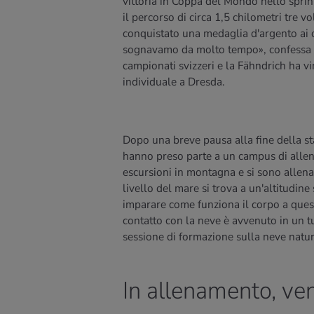
vittoria in Coppa del Mondo nello sprin
il percorso di circa 1,5 chilometri tre 
conquistato una medaglia d'argento ai c
sognavamo da molto tempo», confessa la v
campionati svizzeri e la Fähndrich ha vi
individuale a Dresda.
Dopo una breve pausa alla fine della st
hanno preso parte a un campus di allena
escursioni in montagna e si sono allenate
livello del mare si trova a un'altitudine
imparare come funziona il corpo a quest
contatto con la neve è avvenuto in un 
sessione di formazione sulla neve natur
In allenamento, ven