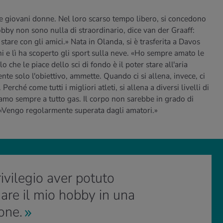
le giovani donne. Nel loro scarso tempo libero, si concedono
hobby non sono nulla di straordinario, dice van der Graaff:
are con gli amici.» Nata in Olanda, si è trasferita a Davos
nni e lì ha scoperto gli sport sulla neve. «Ho sempre amato le
 che le piace dello sci di fondo è il poter stare all'aria
nte solo l'obiettivo, ammette. Quando ci si allena, invece, ci
rché come tutti i migliori atleti, si allena a diversi livelli di
amo sempre a tutto gas. Il corpo non sarebbe in grado di
. «Vengo regolarmente superata dagli amatori.»
ivilegio aver potuto
are il mio hobby in una
one.