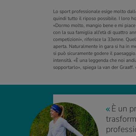
Lo sport professionale esige molto dal
quindi tutto il riposo possibile. I loro 
«Dormo molto, mangio bene e mi piace st
con la sua famiglia all'età di quattro a
competizioni», riferisce la 33enne. Quello
aperta. Naturalmente in gara si ha in me
si può sicuramente godere il paesaggio. Pe
intensità. «È una leggenda che noi andi
sopportarlo», spiega la van der Graaff
È un pr
trasform
professi