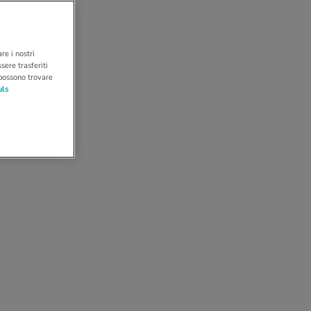
re i nostri
sere trasferiti
 possono trovare
uls