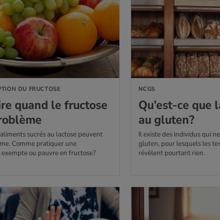
TION DU FRUCTOSE
NCGS
re quand le fruc­tose
Qu’est-ce que la 
ro­blème
au glu­ten?
u aliments sucrés au lactose peuvent
Il existe des individus qui n
ème. Comme pratiquer une
gluten, pour lesquels les t
 exempte ou pauvre en fructose?
révèlent pourtant rien.