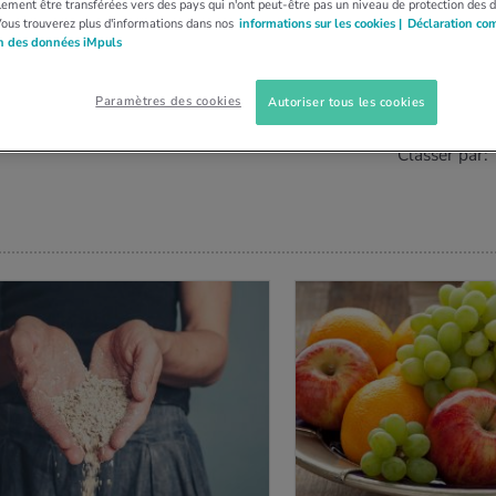
ement être transférées vers des pays qui n'ont peut-être pas un niveau de protection des 
Vous trouverez plus d'informations dans nos
informations sur les cookies |
Déclaration co
on des données iMpuls
ÉOS (
0
)
Paramètres des cookies
Autoriser tous les cookies
Classer par: