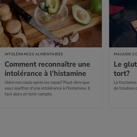
AVOIR PLUS
EN SAVOIR PLUS
INTOLÉRANCES ALIMENTAIRES
MALADIE C
Com­ment recon­naître une
Le glu­
into­lé­rance à l'his­ta­mine
tort?
Votre nez coule après les repas? Peut-être que
Le fructanes
vous souffrez d'une intolérance à l'histamine. Il
de troubles d
faut alors en tenir compte.