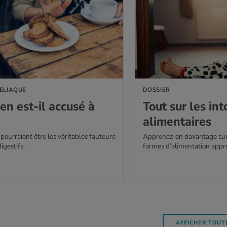
ŒLIAQUE
DOSSIER
ten est-il accusé à
Tout sur les into
ali­men­taires
 pourraient être les véritables fauteurs
Apprenez-en davantage sur
igestifs.
formes d’alimentation appro
AFFICHER TOUTE