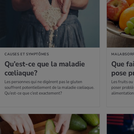
AVOIR PLUS
EN SAVOIR PLUS
CAUSES ET SYMPTÔMES
MALABSORP
Qu’est-ce que la mala­die
Que fai
cœliaque?
pose p
Les personnes qui ne digèrent pas le gluten
Les fruits o
souffrent potentiellement de la maladie cœliaque.
poser probl
Qu’est-ce que c’est exactement?
alimentation