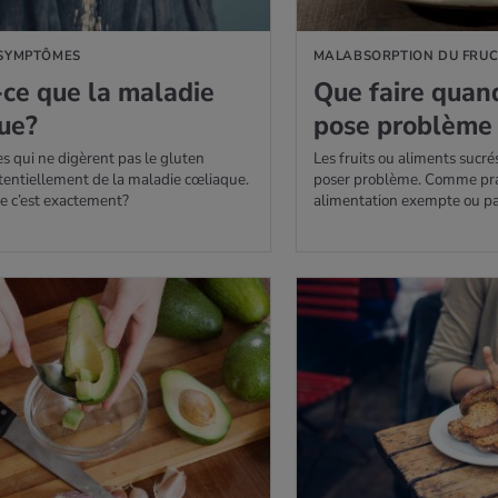
 SYMPTÔMES
MALABSORPTION DU FRU
ce que la mala­die
Que faire quand
ue?
pose pro­blème
s qui ne digèrent pas le gluten
Les fruits ou aliments sucré
tentiellement de la maladie cœliaque.
poser problème. Comme pra
e c’est exactement?
alimentation exempte ou pa