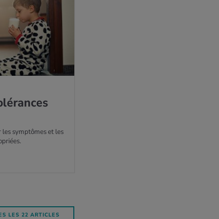
­lé­rances
 les symptômes et les
priées.
S LES 22 ARTICLES