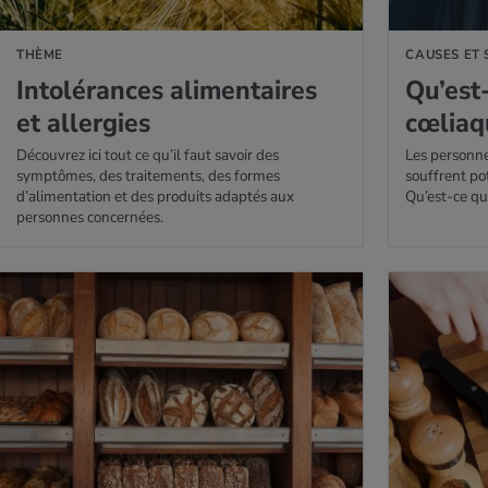
THÈME
CAUSES ET
Into­lé­rances ali­men­taires
Qu’est-
et aller­gies
cœliaq
Découvrez ici tout ce qu’il faut savoir des
Les personne
symptômes, des traitements, des formes
souffrent po
d’alimentation et des produits adaptés aux
Qu’est-ce qu
personnes concernées.
AVOIR PLUS
EN SAVOIR PLUS