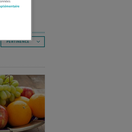
données
mplémentaire
PERTINENCE