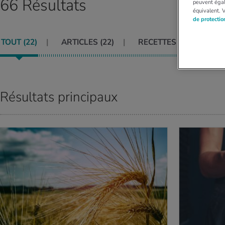
66 Résultats
peuvent égal
équivalent. 
de protecti
TOUT (
22
)
ARTICLES (
22
)
RECETTES (
0
)
VID
Résultats principaux
AVOIR PLUS
EN SAVOIR PLUS