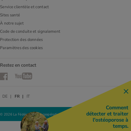
Service clientèle et contact
Sites santé
À notre sujet
Code de conduite et signalement
Protection des données
Paramètres des cookies
Restez en contact
Facebook
YouTube
DE
FR
IT
Comment
détecter et traiter
© 2026 La Fédération des coopératives Migros
l'ostéoporose à
temps.