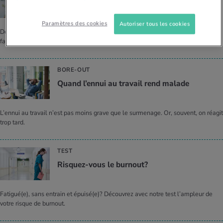
Burn-on: quand on conti­nue à avan­cer mal­gré
la fatigue
Paramètres des cookies
Autoriser tous les cookies
Découvrez ce qu’est le burn-on, comment il se manifeste et ce que vous pouvez
faire pour l’éviter.
BORE-OUT
Quand l’en­nui au tra­vail rend malade
L’ennui au travail n’est pas moins grave que le surmenage. Or, souvent, on réagit
trop tard.
TEST
Ris­quez-vous le bur­nout?
Fatigué(e), sans entrain et épuisé(e)? Découvrez avec notre test l’ampleur de
votre risque de burnout.