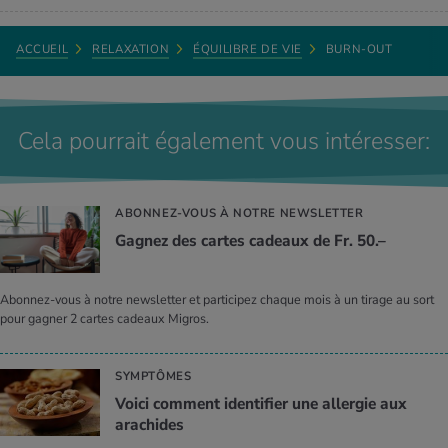
surmenage.
Stiftung Rheinleben. Leitfaden für Arbeitgeber und
Führungskräfte.
Source: Livre «Wenn die Psyche streikt. Psychische Gesundheit in
ACCUEIL
RELAXATION
ÉQUILIBRE DE VIE
BURN-OUT
der Arbeitswelt.» Thomas Ihde-Scholl. Pro mente sana
Daniela Egg Erzinger est psychologue et responsable de projet RH à
la Fédération des coopératives Migros à Zurich.
Daniela Egg Erzinger est psychologue et responsable de projet RH à
la Fédération des coopératives Migros à Zurich.
Cela pourrait également vous intéresser:
ABONNEZ-VOUS À NOTRE NEWSLETTER
Gagnez des cartes cadeaux de Fr. 50.–
Abonnez-vous à notre newsletter et participez chaque mois à un tirage au sort
pour gagner 2 cartes cadeaux Migros.
SYMPTÔMES
Voici comment identifier une allergie aux
arachides