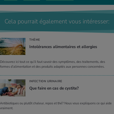
cancérigènes. Chez les nourrissons, une grande quantité de nitrites
professionnelle à son actif. Elle travaille actuellement comme
peut provoquer une cyanose (appelée également «maladie bleue»).
diététicienne chez l'Hôpital Universitaire de Zurich.
Le fait de réchauffer des épinards n'aura aucune influence sur leur
teneur en nitrites.
Cela pourrait également vous intéresser:
Par ailleurs, les betteraves rouges, les choux-raves et différentes
sortes de salades sont également riches en nitrates.
THÈME
Into­lé­rances ali­men­taires et aller­gies
Découvrez ici tout ce qu’il faut savoir des symptômes, des traitements, des
formes d’alimentation et des produits adaptés aux personnes concernées.
INFECTION URINAIRE
Que faire en cas de cys­tite?
Antibiotiques ou plutôt chaleur, repos et thé? Nous vous expliquons ce qui aide
vraiment.