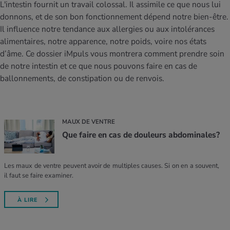
MES ACTUELS DANS LE DOMAINE SERVICE
L'intestin fournit un travail colossal. Il assimile ce que nous lui
donnons, et de son bon fonctionnement dépend notre bien-être.
rgies et intolérances
ts d’hiver
xation au quotidien
ir médical
Offres
Il influence notre tendance aux allergies ou aux intolérances
alimentaires, notre apparence, notre poids, voire nos états
ents
ess
niques de relaxation
cine spécialisée
d’âme. Ce dossier iMpuls vous montrera comment prendre soin
Tool, test et quiz
de notre intestin et ce que nous pouvons faire en cas de
iments
té des femmes
MES ACTUELS DANS LE DOMAINE MOUVEMENT
MES ACTUELS DANS LE DOMAINE RELAXATION
ballonnements, de constipation ou de renvois.
Calculer la consommation de calories
Travail et santé
MES ACTUELS DANS LE DOMAINE ALIMENTATION
MES ACTUELS DANS LE DOMAINE MÉDECINE
Calculateur d’IMC
Réduire la tension artérielle
MAUX DE VENTRE
Course & Jogging
Détente active
Que faire en cas de douleurs abdominales?
Calculez votre besoin en calories
Douleurs nerveuses
Les maux de ventre peuvent avoir de multiples causes. Si on en a souvent,
il faut se faire examiner.
À LIRE