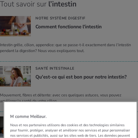
Tout savoir sur
l’intestin
NOTRE SYSTÈME DIGESTIF
Com­ment fonc­tionne l'in­tes­tin
Intestin grêle, côlon, appendice: que se passe-t-il exactement dans l'intestin
pendant la digestion? Nous vous expliquons tout.
SANTÉ INTESTINALE
Qu'est-ce qui est bon pour notre intes­tin?
Mouvement, fibres et détente: avec ces quelques astuces, vous pouvez
améliorer la santé de votre côlon.
M comme Meilleur.
DÉTOXIFICATION
Nous et nos partenaires utilisons des cookies et des technologies similaires
Tout ce qu’il faut savoir sur le net­toyage
pour fournir, protéger, analyser et améliorer nos services et pour personnaliser
intes­ti­nal
nos services et publicités, aussi sur les sites web de tiers. Les données peuvent