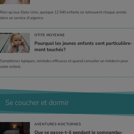
Rien qu’aux Etats-Unis, quelque 12 540 enfants se retrouvent chaque année
dans un service d’urgence.
OTITE MOYENNE
Pour­quoi les jeunes enfants sont par­ti­cu­liè­re­
ment tou­chés?
Symptômes typiques, remèdes efficaces et quand consulter un médecin pour
votre enfant.
Se coucher et dormir
AVENTURES NOCTURNES
Que se passe-t-il pen­dant le som­nam­bu­