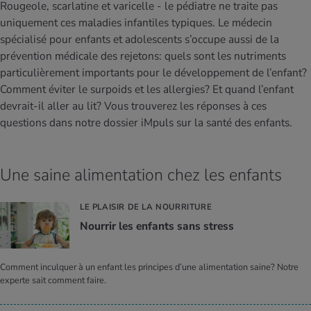
MES ACTUELS DANS LE DOMAINE SERVICE
Rougeole, scarlatine et varicelle - le pédiatre ne traite pas
uniquement ces maladies infantiles typiques. Le médecin
rgies et intolérances
ts d’hiver
xation au quotidien
ir médical
Offres
spécialisé pour enfants et adolescents s’occupe aussi de la
prévention médicale des rejetons: quels sont les nutriments
ents
ess
niques de relaxation
cine spécialisée
particulièrement importants pour le développement de l’enfant?
Tool, test et quiz
Comment éviter le surpoids et les allergies? Et quand l’enfant
iments
té des femmes
MES ACTUELS DANS LE DOMAINE MOUVEMENT
MES ACTUELS DANS LE DOMAINE RELAXATION
devrait-il aller au lit? Vous trouverez les réponses à ces
questions dans notre dossier iMpuls sur la santé des enfants.
Calculer la consommation de calories
Travail et santé
MES ACTUELS DANS LE DOMAINE ALIMENTATION
MES ACTUELS DANS LE DOMAINE MÉDECINE
Calculateur d’IMC
Réduire la tension artérielle
Une saine alimentation chez les enfants
Course & Jogging
Détente active
Calculez votre besoin en calories
Douleurs nerveuses
LE PLAISIR DE LA NOURRITURE
Nour­rir les enfants sans stress
Comment inculquer à un enfant les principes d’une alimentation saine? Notre
experte sait comment faire.