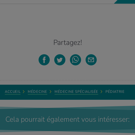
traite au moyen d’antibiotiques. Environ 24 heures après le début
du traitement antibiotique, l’enfant n’est plus contagieux.
Dr med. Martin Denz, Médecin spécialiste en
médecine générale, Medbase Winterthur
Partagez!
Bonjour Jasmine, en cas de vomissements, dix milligrammes de
gouttes de gingembre soulageront les enfants. Pour les tout-petits
qui sont très sensibles au mal des transports, il existe des
suppositoires qui préviennent les nausées et apaisent les
symptômes. Même s’ils peuvent être obtenus sans ordonnance en
pharmacie, il convient d’en discuter avec un pédiatre avant le
voyage, en raison d’effets secondaires rares.
Dr med. Martin Denz, médecin spécialiste en médecine générale,
ACCUEIL
MÉDECINE
MÉDECINE SPÉCIALISÉE
PÉDIATRIE
médecine interne, psychiatrie & psychothérapie FMH, médecin-
cadre en télémédecine/Enhanced Medicine, Medbase Winterthur
Cela pourrait également vous intéresser: