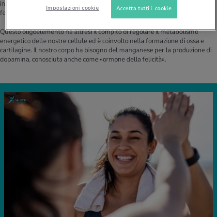
infatti è parte integrante e attivatore di molti enzimi. Contribuisce alla
Impostazioni cookie
Accetta tutti i cookie
formazione e riduzione dei carboidrati, degli amminoacidi e del colesterolo.
Questo oligoelemento ha altresì il compito di regolare il metabolismo
energetico delle nostre cellule ed è coinvolto nella formazione di ossa e
cartilagine. Il nostro corpo ha bisogno del manganese per la produzione di
dopamina, conosciuta anche come «ormone della felicità».