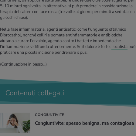
con tè nero, da applicare sulle palpebre chiuse due o tre volte al giorno per
5-10 minuti ogni volta. In alternativa, si può prendere in considerazione la
terapia del calore con luce rossa (tre volte al giorno per minuti a seduta con
gli occhi chiusi).
Nella fase infiammatoria, agenti antisettici come l'unguento oftalmico
Bibrocathol, nonché colliri e pomate antinfiammatorie e antibiotiche
aiutano a curare l'orzaiolo, agendo contro i batteri e impedendo che
l'infiammazione si diffonda ulteriormente. Se il dolore è forte,
l'oculista
può
praticare una piccola incisione per drenare il pus.
(Continuazione in basso...)
Contenuti collegati
CONGIUNTIVITE
Con­giun­ti­vi­te: spes­so be­ni­gna, ma con­ta­gio­sa