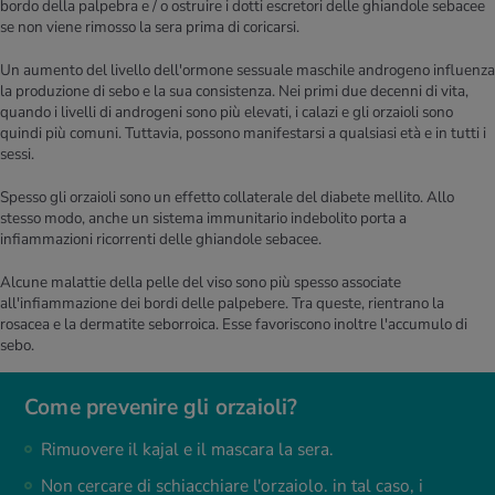
bordo della palpebra e / o ostruire i dotti escretori delle ghiandole sebacee
se non viene rimosso la sera prima di coricarsi.
Un aumento del livello dell'ormone sessuale maschile androgeno influenza
la produzione di sebo e la sua consistenza. Nei primi due decenni di vita,
quando i livelli di androgeni sono più elevati, i calazi e gli orzaioli sono
quindi più comuni. Tuttavia, possono manifestarsi a qualsiasi età e in tutti i
sessi.
Spesso gli orzaioli sono un effetto collaterale del diabete mellito. Allo
stesso modo, anche un sistema immunitario indebolito porta a
infiammazioni ricorrenti delle ghiandole sebacee.
Alcune malattie della pelle del viso sono più spesso associate
all'infiammazione dei bordi delle palpebere. Tra queste, rientrano la
rosacea e la dermatite seborroica. Esse favoriscono inoltre l'accumulo di
sebo.
Come prevenire gli orzaioli?
Rimuovere il kajal e il mascara la sera.
Non cercare di schiacchiare l'orzaiolo. in tal caso, i