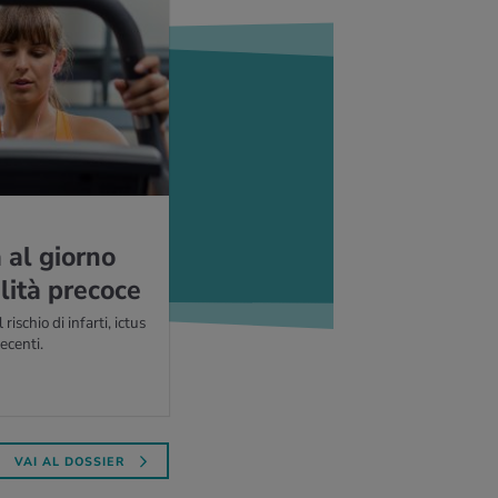
 al gior­no
li­tà pre­co­ce
ischio di infarti, ictus
recenti.
VAI AL DOSSIER