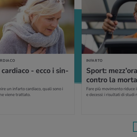
IÙ
ARDIACO
INFARTO
o car­dia­co - ecco i sin­
Sport: mez­z’o­ra
con­tro la mor­ta­
re un infarto cardiaco, quali sono i
Fare più movimento riduce il r
me viene trattato.
e decessi: i risultati di studi 