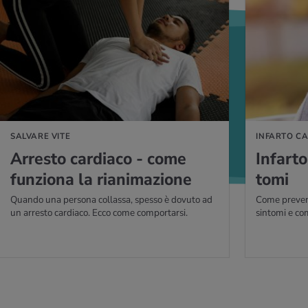
PERNE DI PIÙ
PER SAPERNE DI P
SALVARE VITE
INFARTO C
Ar­re­sto car­dia­co - come
In­far­t
fun­zio­na la ria­ni­ma­zio­ne
to­mi
Quando una persona collassa, spesso è dovuto ad
Come preveni
un arresto cardiaco. Ecco come comportarsi.
sintomi e co