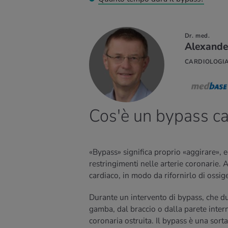
Dr. med.
Alexande
R SAPERNE
CARDIOLOGI
PIÙ
Cos'è un bypass ca
«Bypass» significa proprio «aggirare», 
restringimenti nelle arterie coronarie. A
cardiaco, in modo da rifornirlo di ossige
Durante un intervento di bypass, che du
gamba, dal braccio o dalla parete intern
coronaria ostruita. Il bypass è una sorta