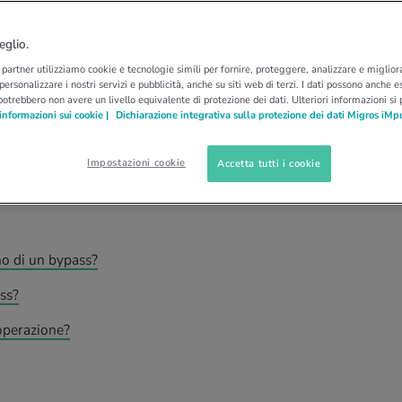
OBLEMI CARDIACI
BYPASS
o: quali sono i rischi?
eglio.
i partner utilizziamo cookie e tecnologie simili per fornire, proteggere, analizzare e migliora
 personalizzare i nostri servizi e pubblicità, anche su siti web di terzi. I dati possono anche es
o si usa e cosa si fa esattamente durante un
potrebbero non avere un livello equivalente di protezione dei dati. Ulteriori informazioni si
informazioni sui cookie |
Dichiarazione integrativa sulla protezione dei dati Migros iMp
isposte a queste e altre domande sull'argomento.
Impostazioni cookie
Accetta tutti i cookie
o di un bypass?
ss?
'operazione?