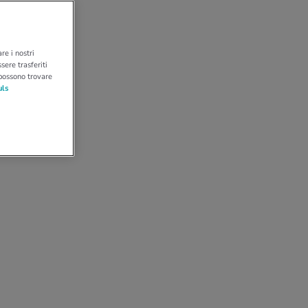
re i nostri
sere trasferiti
 possono trovare
uls