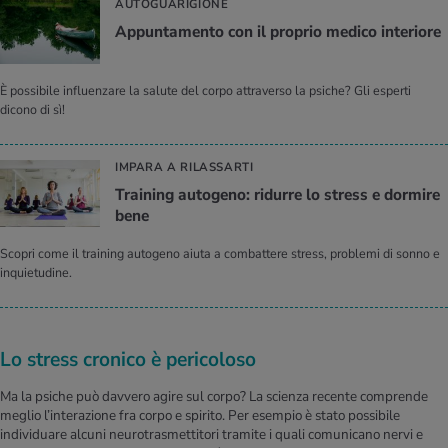
AUTOGUARIGIONE
Ap­pun­ta­men­to con il pro­prio me­di­co in­te­rio­re
È possibile influenzare la salute del corpo attraverso la psiche? Gli esperti
dicono di sì!
IMPARA A RILASSARTI
Trai­ning au­to­ge­no: ri­dur­re lo stress e dor­mi­re
bene
Scopri come il training autogeno aiuta a combattere stress, problemi di sonno e
inquietudine.
Lo stress cronico è pericoloso
Ma la psiche può davvero agire sul corpo? La scienza recente comprende
meglio l’interazione fra corpo e spirito. Per esempio è stato possibile
individuare alcuni neurotrasmettitori tramite i quali comunicano nervi e