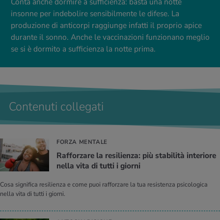
Conta anche dormire a sufficienza: basta una notte
insonne per indebolire sensibilmente le difese. La
produzione di anticorpi raggiunge infatti il proprio apice
durante il sonno. Anche le vaccinazioni funzionano meglio
se si è dormito a sufficienza la notte prima.
Contenuti collegati
FORZA MENTALE
Raf­for­za­re la re­si­lien­za: più sta­bi­li­tà in­te­rio­re
nella vita di tutti i gior­ni
Cosa significa resilienza e come puoi rafforzare la tua resistenza psicologica
nella vita di tutti i giorni.