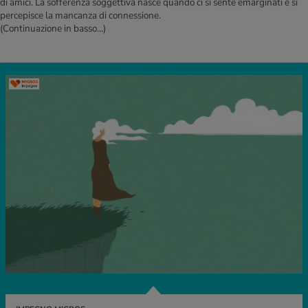
di amici. La sofferenza soggettiva nasce quando ci si sente emarginati e si
percepisce la mancanza di connessione.
(Continuazione in basso...)