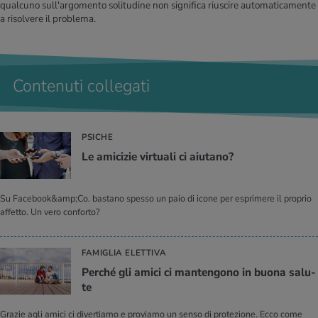
qualcuno sull'argomento solitudine non significa riuscire automaticamente
a risolvere il problema.
Contenuti collegati
PSICHE
Le ami­ci­zie vir­tua­li ci aiu­ta­no?
Su Facebook&amp;Co. bastano spesso un paio di icone per esprimere il proprio
affetto. Un vero conforto?
FAMIGLIA ELETTIVA
Per­ché gli amici ci man­ten­go­no in buona sa­lu­
te
Grazie agli amici ci divertiamo e proviamo un senso di protezione. Ecco come