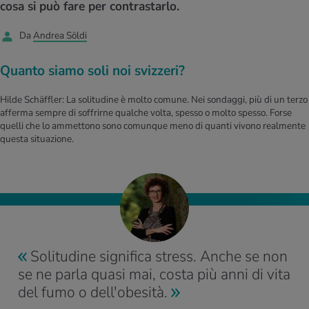
I D’ATTUALITÀ NELL’AMBITO SERVIZIO
cosa si può fare per contrastarlo.
rgie e intolleranze
t invernali
no
te delle donne
Offerte
Da
Andrea Söldi
enti
ess
essere
rbi fisici
Quanto siamo soli noi svizzeri?
Tool, test e quiz
anze nutritive
oscenze mediche
Hilde Schäffler: La solitudine è molto comune. Nei sondaggi, più di un terzo
I D’ATTUALITÀ NELL’AMBITO MOVIMENTO
I D’ATTUALITÀ NELL’AMBITO RILASSAMENTO
afferma sempre di soffrirne qualche volta, spesso o molto spesso. Forse
quelli che lo ammettono sono comunque meno di quanti vivono realmente
Calcola il consumo calorico
Lavoro e salute
I D’ATTUALITÀ NELL’AMBITO ALIMENTAZIONE
I D’ATTUALITÀ NELL’AMBITO MEDICINA
questa situazione.
Calcolatore BMI
Abbassare la pressione sanguigna
Corsa & Jogging
Rilassamento attivo
Fabbisogno calorico
Dolori ai nervi
Solitudine significa stress. Anche se non
se ne parla quasi mai, costa più anni di vita
del fumo o dell'obesità.