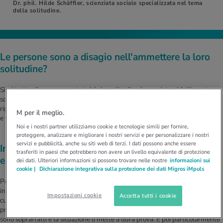
Dr. phil. Hilde Schäffler, scienziata sociale specializzata nel tema
della solitudine.
Le persone sono a disagio nell'ammettere la loro
solitudine?
Sì, si tratta di un argomento tabù. La solitudine è associata al fallimento
sociale. Chi non ha amici si sente spesso inferiore. Tuttavia, non è vero che
riguarda solo gli eccentrici e gli strambi. La solitudine può colpire chiunque
M per il meglio.
e tutti.
Noi e i nostri partner utilizziamo cookie e tecnologie simili per fornire,
proteggere, analizzare e migliorare i nostri servizi e per personalizzare i nostri
servizi e pubblicità, anche su siti web di terzi. I dati possono anche essere
In quali situazioni il rischio è particolarmente
trasferiti in paesi che potrebbero non avere un livello equivalente di protezione
elevato?
dei dati. Ulteriori informazioni si possono trovare nelle nostre
informazioni sui
cookie |
Dichiarazione integrativa sulla protezione dei dati Migros iMpuls
Per esempio, dopo eventi drammatici come lutti in famiglia, malattie e
incidenti. Se qualcuno si rompe un piede, di solito riceve più attenzione e
Impostazioni cookie
Accetta tutti i cookie
cure per un certo periodo di tempo. Nel caso di una malattia cronica e
prolungata, tuttavia, i conoscenti spesso si ritirano sempre di più perché
sono sopraffatti e la situazione li mette a dura prova. È poi particolarmente