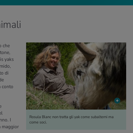
nimali
ro che
tone,
is yaks
imido,
to di
de
a conto
e
el
Rosula Blanc non tratta gli yak come subalterni ma
nno. I
come soci.
la maggior