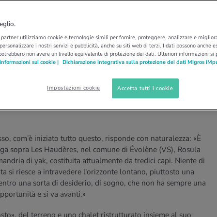
CONSIGLI PER GITE
TREKKING CON GLI YAK
i yak
eglio.
i partner utilizziamo cookie e tecnologie simili per fornire, proteggere, analizzare e migliora
 personalizzare i nostri servizi e pubblicità, anche su siti web di terzi. I dati possono anche es
, Rosula Blanc alleva una mandria di tredici capi.
potrebbero non avere un livello equivalente di protezione dei dati. Ulteriori informazioni si
informazioni sui cookie |
Dichiarazione integrativa sulla protezione dei dati Migros iMp
kking di tre giorni, la sua vera passione è
ilenziosi e comprenderli.
Impostazioni cookie
Accetta tutti i cookie
o, com’è iniziato tutto questo, risponde con naturalezza: «È
lga sopra Les Haudères, nel comune di Évolène (VS), Rosula
ndria di yak, costituita attualmente da tredici capi. Niente di
a si riesce a intravedere l'orizzonte lontano, piuttosto una
o dentro una sorta di desiderio, di sogno, che non ha sempre una
pportunità e si va avanti.»
to», del terreno e uno chalet ristrutturato insieme al suo