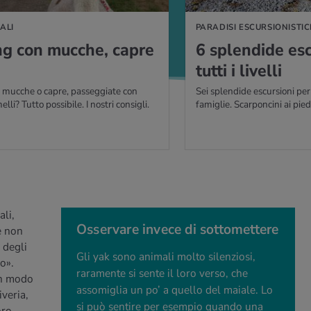
ALI
PARADISI ESCURSIONISTIC
ng con muc­che, capre
6 splen­di­de esc
tutti i li­vel­li
 mucche o capre, passeggiate con
Sei splendide escursioni per 
li? Tutto possibile. I nostri consigli.
famiglie. Scarponcini ai piedi
ali,
Osservare invece di sottomettere
e non
 degli
Gli yak sono animali molto silenziosi,
no».
raramente si sente il loro verso, che
in modo
assomiglia un po’ a quello del maiale. Lo
iveria,
si può sentire per esempio quando una