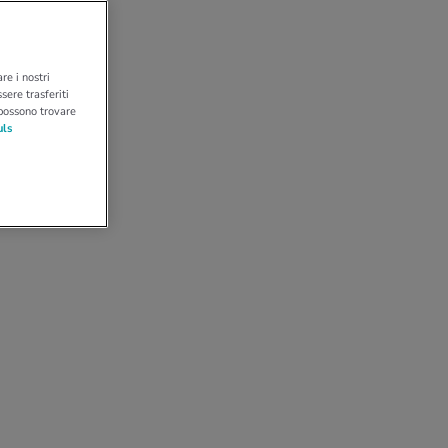
re i nostri
sere trasferiti
 possono trovare
uls