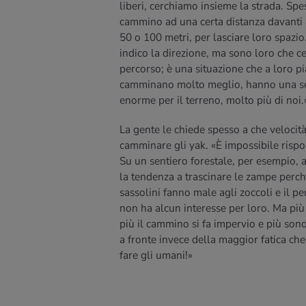
liberi, cerchiamo insieme la strada. Spe
cammino ad una certa distanza davanti 
50 o 100 metri, per lasciare loro spazio.
indico la direzione, ma sono loro che ce
percorso; è una situazione che a loro pi
camminano molto meglio, hanno una se
enorme per il terreno, molto più di noi
La gente le chiede spesso a che veloci
camminare gli yak. «È impossibile risp
Su un sentiero forestale, per esempio,
la tendenza a trascinare le zampe perch
sassolini fanno male agli zoccoli e il p
non ha alcun interesse per loro. Ma più 
più il cammino si fa impervio e più son
a fronte invece della maggior fatica ch
fare gli umani!»