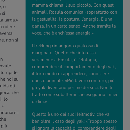
oro
mamma chiama il suo piccolo. Con questi
, o
animali, Rosula comunica «soprattutto con
 si
la gestualità, la postura, l’energia. È una
la larga.»
danza, in un certo senso. Anche tramite la
stendere
voce, che è anch’essa energia.»
raversa
e, non si
I trekking rimangono qualcosa di
marginale. Quello che interessa
in
veramente a Rosula, è l’etologia,
dovute
comprendere il comportamento degli yak,
to ripide,
il loro modo di apprendere, conoscere
che noi su
questo animale. «Più lavoro con loro, più
uida gli
gli yak diventano per me dei soci. Non li
 gioca. «Se
tratto come subalterni che eseguono i miei
, lo
ordini.»
.»
andonare i
Questo è uno dei suoi leitmotiv, che va
 che
ben oltre il caso degli yak: «Troppo spesso
 più
si ignora la capacità di comprendere degli