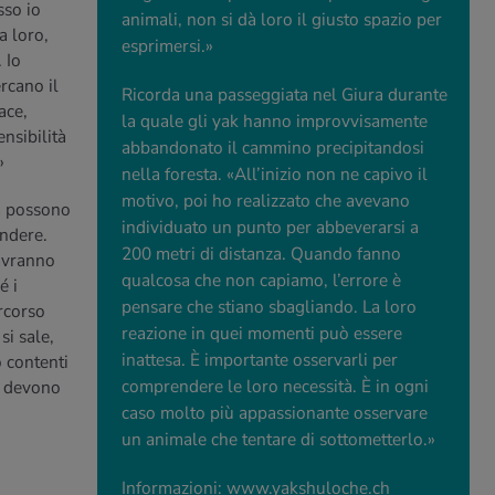
sso io
animali, non si dà loro il giusto spazio per
a loro,
esprimersi.»
 Io
rcano il
Ricorda una passeggiata nel Giura durante
ace,
la quale gli yak hanno improvvisamente
nsibilità
abbandonato il cammino precipitandosi
.»
nella foresta. «All’inizio non ne capivo il
motivo, poi ho realizzato che avevano
tà possono
individuato un punto per abbeverarsi a
ondere.
200 metri di distanza. Quando fanno
 avranno
qualcosa che non capiamo, l’errore è
é i
pensare che stiano sbagliando. La loro
ercorso
reazione in quei momenti può essere
si sale,
inattesa. È importante osservarli per
o contenti
comprendere le loro necessità. È in ogni
e devono
caso molto più appassionante osservare
un animale che tentare di sottometterlo.»
Informazioni:
www.yakshuloche.ch