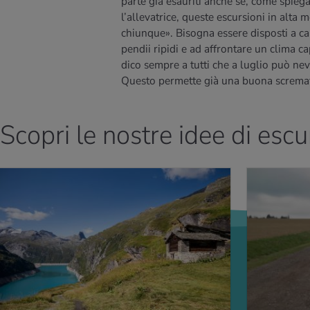
parte già esauriti anche se, come spieg
l’allevatrice, queste escursioni in alta
chiunque». Bisogna essere disposti a ca
pendii ripidi e ad affrontare un clima ca
dico sempre a tutti che a luglio può ne
Questo permette già una buona screma
Scopri le nostre idee di esc
PERNE DI PIÙ
PER SAPERNE DI P