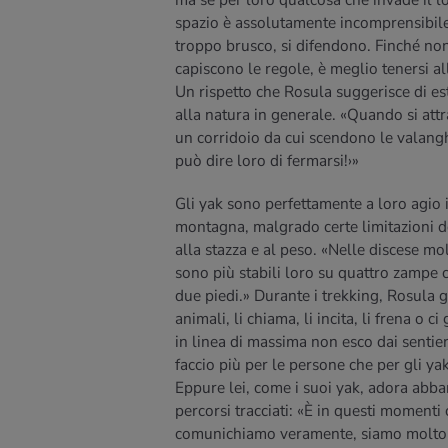
ma se per loro qualcosa che invade il l
spazio è assolutamente incomprensibile
troppo brusco, si difendono. Finché non
capiscono le regole, è meglio tenersi al
Un rispetto che Rosula suggerisce di e
alla natura in generale. «Quando si att
un corridoio da cui scendono le valangh
può dire loro di fermarsi!›»
Gli yak sono perfettamente a loro agio 
montagna, malgrado certe limitazioni 
alla stazza e al peso. «Nelle discese mol
sono più stabili loro su quattro zampe 
due piedi.» Durante i trekking, Rosula g
animali, li chiama, li incita, li frena o ci
in linea di massima non esco dai sentieri
faccio più per le persone che per gli yak
Eppure lei, come i suoi yak, adora abb
percorsi tracciati: «È in questi momenti
comunichiamo veramente, siamo molto