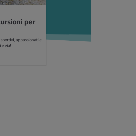
I
ur­sio­ni per
sportivi, appassionati e
 e via!