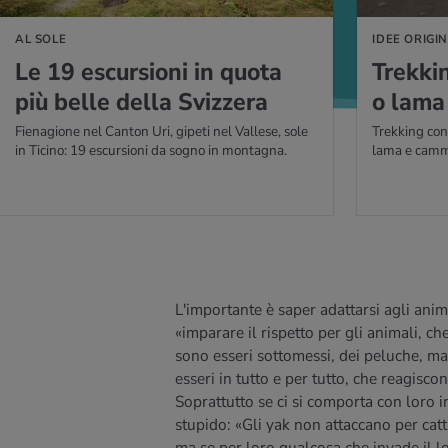
AL SOLE
IDEE ORIGIN
Le 19 escur­sio­ni in quota
Trek­ki
più belle della Sviz­ze­ra
o lama
Fienagione nel Canton Uri, gipeti nel Vallese, sole
Trekking con
in Ticino: 19 escursioni da sogno in montagna.
lama e cammel
L'importante è saper adattarsi agli anim
«imparare il rispetto per gli animali, ch
sono esseri sottomessi, dei peluche, ma
esseri in tutto e per tutto, che reagisco
Soprattutto se ci si comporta con loro 
stupido: «Gli yak non attaccano per catt