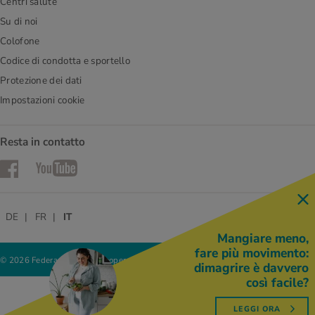
Centri salute
Su di noi
Colofone
Codice di condotta e sportello
Protezione dei dati
Impostazioni cookie
Resta in contatto
Facebook
YouTube
DE
FR
IT
Mangiare meno,
fare più movimento:
© 2026 Federazione delle cooperative Migros
dimagrire è davvero
così facile?
LEGGI ORA