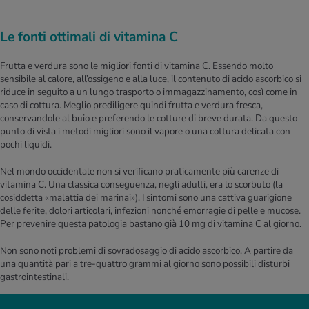
Le fonti ottimali di vitamina C
Frutta e verdura sono le migliori fonti di vitamina C. Essendo molto
sensibile al calore, all’ossigeno e alla luce, il contenuto di acido ascorbico si
riduce in seguito a un lungo trasporto o immagazzinamento, così come in
caso di cottura. Meglio prediligere quindi frutta e verdura fresca,
conservandole al buio e preferendo le cotture di breve durata. Da questo
punto di vista i metodi migliori sono il vapore o una cottura delicata con
pochi liquidi.
Nel mondo occidentale non si verificano praticamente più carenze di
vitamina C. Una classica conseguenza, negli adulti, era lo scorbuto (la
cosiddetta «malattia dei marinai»). I sintomi sono una cattiva guarigione
delle ferite, dolori articolari, infezioni nonché emorragie di pelle e mucose.
Per prevenire questa patologia bastano già 10 mg di vitamina C al giorno.
Non sono noti problemi di sovradosaggio di acido ascorbico. A partire da
una quantità pari a tre-quattro grammi al giorno sono possibili disturbi
gastrointestinali.