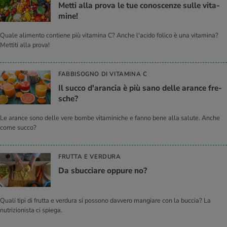
Metti alla prova le tue co­no­scen­ze sulle vi­ta­
mi­ne!
Quale alimento contiene più vitamina C? Anche l'acido folico è una vitamina?
Mettiti alla prova!
FABBISOGNO DI VITAMINA C
Il succo d'a­ran­cia è più sano delle aran­ce fre­
sche?
Le arance sono delle vere bombe vitaminiche e fanno bene alla salute. Anche
come succo?
FRUTTA E VERDURA
Da sbuc­cia­re op­pu­re no?
Quali tipi di frutta e verdura si possono davvero mangiare con la buccia? La
nutrizionista ci spiega.