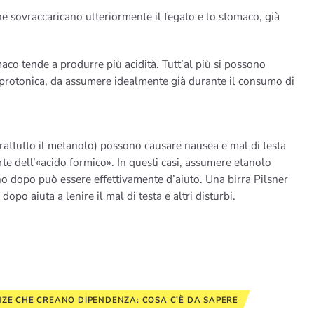
che sovraccaricano ulteriormente il fegato e lo stomaco, già
maco tende a produrre più acidità. Tutt’al più si possono
 protonica, da assumere idealmente già durante il consumo di
soprattutto il metanolo) possono causare nausea e mal di testa
te dell’«acido formico». In questi casi, assumere etanolo
ino dopo può essere effettivamente d’aiuto. Una birra Pilsner
po aiuta a lenire il mal di testa e altri disturbi.
ZE CHE CREANO DIPENDENZA: COSA C’È DA SAPERE