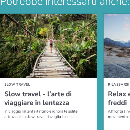
Potrebbe interessarti anche:
PERNE DI PIÙ
GUARDARE IL VID
SLOW TRAVEL
RILASSARSI
Slow travel - l’arte di
Relax e
viaggiare in lentezza
freddi
In viaggio rallenta il ritmo e ignora le solite
Affronta l’inv
attrazioni: lo slow travel risveglia i sensi.
movimento do