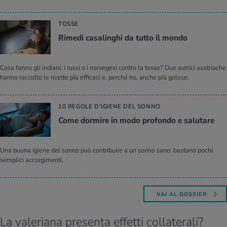
TOSSE
Ri­me­di ca­sa­lin­ghi da tutto il mondo
Cosa fanno gli indiani, i russi o i norvegesi contro la tosse? Due autrici austriache
hanno raccolto le ricette più efficaci e, perché no, anche più golose.
10 REGOLE D'IGIENE DEL SONNO
Come dor­mi­re in modo pro­fon­do e sa­lu­ta­re
Una buona igiene del sonno può contribuire a un sonno sano: bastano pochi
semplici accorgimenti.
VAI AL DOSSIER
La valeriana presenta effetti collaterali?