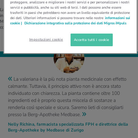
proteggere, analizzare e migliorare i nostri servizi e per personalizzare i nostri
servizi e pubblicità, anche su siti web di terzi. I dati possono anche essere
La Valeriana officinalis è utilizzata da oltre 200 anni contro l'inquietudine
trasferiti in paesi che potrebbero non avere un livello equivalente di protezione
interiore. In passato la gamma di applicazioni era più ampia di oggi. Nel
dei dati. Ulteriori informazioni si possono trovare nelle nostre
informazioni sui
Medioevo, a questo "rimedio per tutto" venivano attribuite molte qualità,
cookie |
Dichiarazione integrativa sulla protezione dei dati Migros iMpuls
come ad esempio la cura dell'epilessia.
Impostazioni cookie
Accetta tutti i cookie
La valeriana è la più nota pianta medicinale con effetto
calmante. Tuttavia, il principio attivo non è ancora stato
individuato con chiarezza. La pianta contiene oltre 100
ingredienti ed è proprio questa miscela di sostanze a
renderla così speciale e sicura. Saremo lieti di consigliarti
presso la Berg-Apotheke Medbase.
Nelly Richina, farmacista specializzata FPH e direttrice della
Berg-Apotheke by Medbase di Zurigo