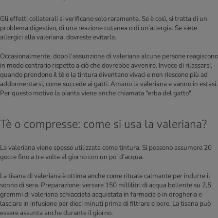
Gli effetti collaterali si verificano solo raramente. Se è così, si tratta di un
problema digestivo, di una reazione cutanea o di un'allergia. Se siete
allergici alla valeriana, dovreste evitarla.
Occasionalmente, dopo l'assunzione di valeriana alcune persone reagiscono
in modo contrario rispetto a ciò che dovrebbe avvenire. Invece di rilassarsi,
quando prendono il tè o la tintura diventano vivaci e non riescono più ad
addormentarsi, come succede ai gatti. Amano la valeriana e vanno in estasi.
Per questo motivo la pianta viene anche chiamata "erba del gatto".
Tè o compresse: come si usa la valeriana?
La valeriana viene spesso utilizzata come tintura. Si possono assumere 20
gocce fino a tre volte al giorno con un po' d'acqua.
La tisana di valeriana è ottima anche come rituale calmante per indurre il
sonno di sera. Preparazione: versare 150 millilitri di acqua bollente su 2,5
grammi di valeriana schiacciata acquistata in farmacia o in drogheria e
lasciare in infusione per dieci minuti prima di filtrare e bere. La tisana può
essere assunta anche durante il giorno.