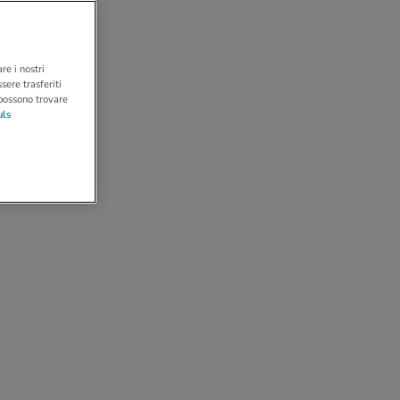
re i nostri
sere trasferiti
 possono trovare
uls