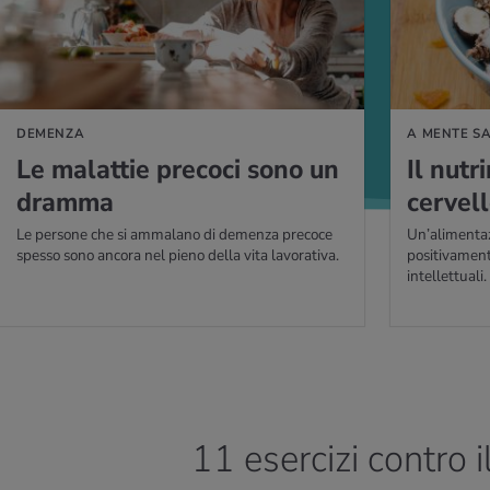
DEMENZA
A MENTE SA
Le ma­lat­tie pre­co­ci sono un
Il nu­tr
dram­ma
cer­vel­
Le persone che si ammalano di demenza precoce
Un’alimenta
spesso sono ancora nel pieno della vita lavorativa.
positivament
intellettuali.
11 esercizi contro 