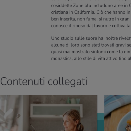
cosiddette Zone blu includono aree in 
cristiana in California. Ciò che hanno i
ben inserita, non fuma, si nutre in gran
conosce il riposo dal lavoro e coltiva la 
Uno studio sulle suore ha inoltre rivel
alcune di loro sono stati trovati gravi
quasi mai mostrato sintomi come la di
monastica, allo stile di vita attivo fino 
Contenuti collegati
PERNE DI PIÙ
PER SAPERNE DI P