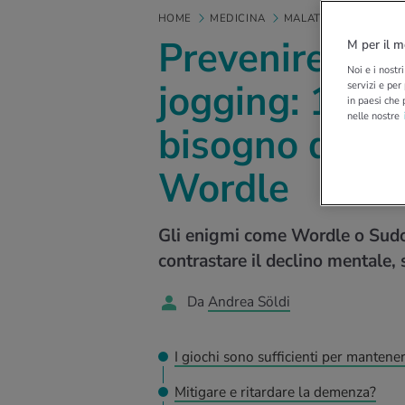
HOME
MEDICINA
MALATTIE
DEMENZ
Prevenire la 
M per il m
Noi e i nostr
jogging: 11 ese
servizi e per
in paesi che 
nelle nostre
bisogno di qua
Wordle
Gli enigmi come Wordle o Sudo
contrastare il declino mentale, 
Da
Andrea Söldi
I giochi sono sufficienti per manten
Mitigare e ritardare la demenza?