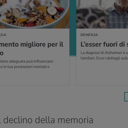
ZIA
DEMENZA
i­men­to mi­glio­re per il
L’es­ser fuori di
lo
La diagnosi di Alzheimer è u
familiari. Ecco i dettagli sul
zione adeguata può influenzare
e le tue prestazioni mentali e
il declino della memoria