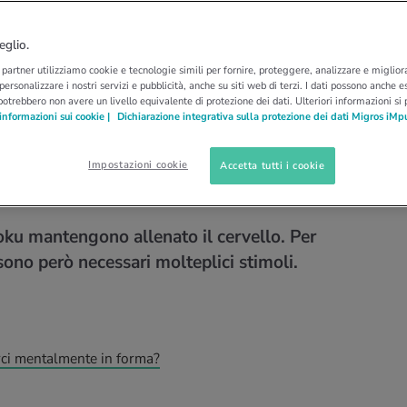
A
BRAIN JOGGING
demenza con il brain
eglio.
i partner utilizziamo cookie e tecnologie simili per fornire, proteggere, analizzare e migliora
rcizi Il cervello ha
 personalizzare i nostri servizi e pubblicità, anche su siti web di terzi. I dati possono anche es
potrebbero non avere un livello equivalente di protezione dei dati. Ulteriori informazioni si
informazioni sui cookie |
Dichiarazione integrativa sulla protezione dei dati Migros iMp
lcosa in più di
Impostazioni cookie
Accetta tutti i cookie
ku mantengono allenato il cervello. Per
sono però necessari molteplici stimoli.
erci mentalmente in forma?