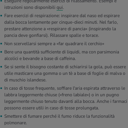
Eseguire regolarmente esercizi di rilassamento. Esempi e
istruzioni sono disponibili
qui
.
Fare esercizi di respirazione: inspirare dal naso ed espirare
dalla bocca lentamente per cinque-dieci minuti. Nel farlo,
prestare attenzione a «respirare di pancia» (inspirando la
pancia deve gonfiarsi). Rilassare spalle e torace.
Non scervellarsi sempre a «far quadrare il cerchio»
Bere una quantità sufficiente di liquidi, ma con parsimonia
alcolici e bevande a base di caffeina.
Se si sente il bisogno costante di schiarirsi la gola, può essere
utile masticare una gomma o un tè a base di foglie di malva o
di muschio islandese.
In caso di tosse frequente, soffiare l'aria espirata attraverso le
labbra leggermente chiuse («freno labiale») o in un pugno
leggermente chiuso tenuto davanti alla bocca. Anche i farmaci
possono essere utili in caso di tosse prolungata.
Smettere di fumare perché il fumo riduce la funzionalità
polmonare.