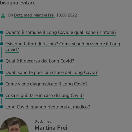
I D’ATTUALITÀ NELL’AMBITO SERVIZIO
bisogna evitare.
rgie e intolleranze
t invernali
no
te delle donne
Offerte
Da
Dott. med. Martina Frei
, 13.06.2022
enti
ess
essere
rbi fisici
Tool, test e quiz
Quanto è comune il Long Covid e quali sono i sintomi?
anze nutritive
oscenze mediche
Esistono fattori di rischio? Come si può prevenire il Long
I D’ATTUALITÀ NELL’AMBITO MOVIMENTO
I D’ATTUALITÀ NELL’AMBITO RILASSAMENTO
Covid?
Calcola il consumo calorico
Lavoro e salute
I D’ATTUALITÀ NELL’AMBITO ALIMENTAZIONE
I D’ATTUALITÀ NELL’AMBITO MEDICINA
Qual è il decorso del Long Covid?
Calcolatore BMI
Abbassare la pressione sanguigna
Quali sono le possibili cause del Long Covid?
Corsa & Jogging
Rilassamento attivo
Come viene diagnosticato il Long Covid?
Fabbisogno calorico
Dolori ai nervi
Cosa si può fare in caso di Long Covid?
Long Covid: quando rivolgersi al medico?
Dott. med.
Martina Frei