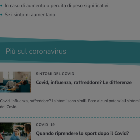
In caso di aumento o perdita di peso significativi.
Se i sintomi aumentano.
Più sul coronavirus
SINTOMI DEL COVID
Covid, in­fluen­za, raf­fred­do­re? Le dif­fe­ren­ze
Covid, influenza, raffreddore? I sintomi sono simili. Ecco alcuni potenziali sintomi
del Covid.
COVID-19
Quan­do ri­pren­de­re lo sport dopo il Covid?