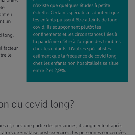
 maladies
n'existe que quelques études à petite
été
échelle. Certains spécialistes doutent que
ont eu
les enfants puissent être atteints de long
ont un
covid. Ils soupçonnent plutôt les
confinements et les circonstances liées à
d long.
la pandémie d'être à l'origine des troubles
l facteur
chez les enfants. D'autres spécialistes
tre le
estiment que la fréquence de covid long
chez les enfants non hospitalisés se situe
entre 2 et 2,9%.
ion du covid long?
es et, chez une partie des personnes, ils augmentent après
ent alors de «malaise post-exercice», les personnes concernées