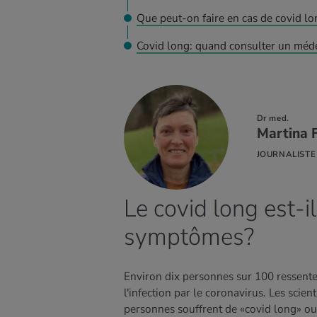
Que peut-on faire en cas de covid lo
Covid long: quand consulter un méd
Dr med.
 SAVOIR
Martina F
US
JOURNALISTE
Le covid long est-i
symptômes?
Environ dix personnes sur 100 ressent
l'infection par le coronavirus. Les sci
personnes souffrent de «covid long» ou