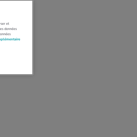
yser et
 Les données
données
mplémentaire