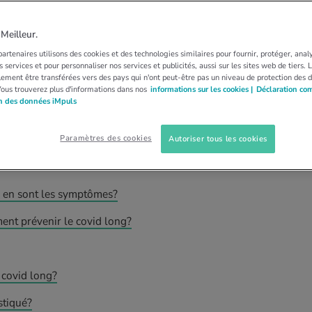
NAVIRUS
COVID LONG
as de covid long?
eilleur.
artenaires utilisons des cookies et des technologies similaires pour fournir, protéger, anal
 services et pour personnaliser nos services et publicités, aussi sur les sites web de tiers.
nuent à souffrir de symptômes longtemps après
ement être transférées vers des pays qui n'ont peut-être pas un niveau de protection des 
Vous trouverez plus d'informations dans nos
informations sur les cookies |
Déclaration co
ce qui aide les personnes touchées par le covid
on des données iMpuls
r.
Paramètres des cookies
Autoriser tous les cookies
022
ls en sont les symptômes?
ment prévenir le covid long?
 covid long?
stiqué?