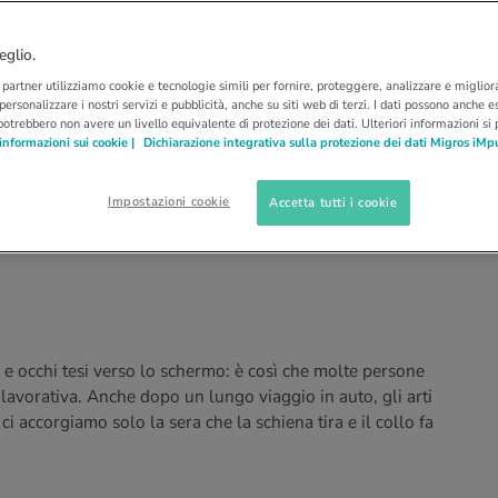
…
ERGONOMIA
ESERCIZI DI STRETCHI…
stretching per un collo
eglio.
i partner utilizziamo cookie e tecnologie simili per fornire, proteggere, analizzare e migliora
rilassati
 personalizzare i nostri servizi e pubblicità, anche su siti web di terzi. I dati possono anche es
potrebbero non avere un livello equivalente di protezione dei dati. Ulteriori informazioni si
informazioni sui cookie |
Dichiarazione integrativa sulla protezione dei dati Migros iMp
 privilegia spesso un lato ed è poco salutare. Con
Impostazioni cookie
Accetta tutti i cookie
r spalle, collo e schiena facciamo del bene al
i e occhi tesi verso lo schermo: è così che molte persone
 lavorativa. Anche dopo un lungo viaggio in auto, gli arti
 ci accorgiamo solo la sera che la schiena tira e il collo fa