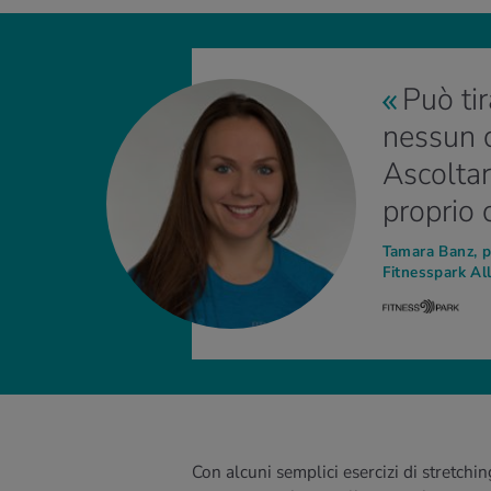
Può ti
nessun c
Ascoltar
proprio 
Tamara Banz, pe
Fitnesspark Al
Con alcuni semplici esercizi di stretchin