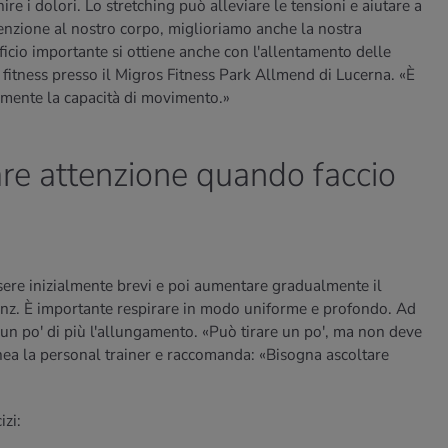
re i dolori. Lo stretching può alleviare le tensioni e aiutare a
enzione al nostro corpo, miglioriamo anche la nostra
cio importante si ottiene anche con l'allentamento delle
i fitness presso il Migros Fitness Park Allmend di Lucerna. «È
rmente la capacità di movimento.»
re attenzione quando faccio
ssere inizialmente brevi e poi aumentare gradualmente il
Banz. È importante respirare in modo uniforme e profondo. Ad
 un po' di più l'allungamento. «Può tirare un po', ma non deve
nea la personal trainer e raccomanda: «Bisogna ascoltare
izi: