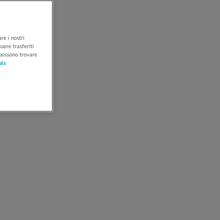
re i nostri
sere trasferiti
 possono trovare
uls