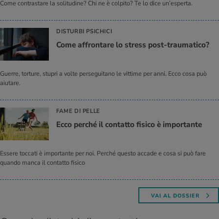
Come contrastare la solitudine? Chi ne è colpito? Te lo dice un’esperta.
DISTURBI PSICHICI
Come af­fron­ta­re lo stress post-trau­ma­ti­co?
Guerre, torture, stupri a volte perseguitano le vittime per anni. Ecco cosa può
aiutare.
FAME DI PELLE
Ecco per­ché il con­tat­to fi­si­co è im­por­tan­te
Essere toccati è importante per noi. Perché questo accade e cosa si può fare
quando manca il contatto fisico
VAI AL DOSSIER