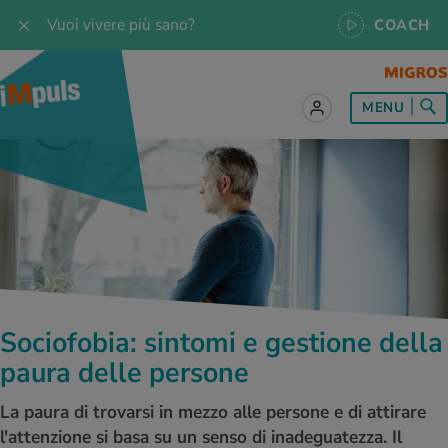
Vuoi vivere più sano?
COACH
MENU
tto sul tema Alimentazione
tto sul tema Movimento
tto sul tema Rilassamento
tto sul tema Medicina
tto sul tema Servizio
 le ricette
oscenze
 per tutti i giorni
enzione della salute
rte
oscenze
a & Jogging
iche di rilassamento
e per tutti i giorni
, test e quiz
Sociofobia: sintomi e gestione della
 ideale
or e outdoor
a
ttie
orsi
paura delle persone
 di alimentazione
lette
-Life-Balance
cina dello sport
è iMpuls
La paura di trovarsi in mezzo alle persone e di attirare
l'attenzione si basa su un senso di inadeguatezza. Il
iare sano
rsionismo
ss
cina specialistica