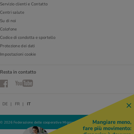
Servizio clienti e Contatto
Centri salute
Su di noi
Colofone
Codice di condotta e sportello
Protezione dei dati
Impostazioni cookie
Resta in contatto
Facebook
YouTube
DE
FR
IT
Mangiare meno,
© 2026 Federazione delle cooperative Migros
fare più movimento: