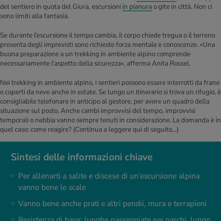
del sentiero in quota del Giura, escursioni
in pianura
o gite in città. Non ci
sono limiti alla fantasia.
Se durante l’escursione il tempo cambia, il corpo chiede tregua o il terreno
presenta degli imprevisti sono richieste forza mentale e conoscenze. «Una
buona preparazione a un trekking in ambiente alpino comprende
necessariamente l’aspetto della sicurezza», afferma Anita Rossel.
Nei trekking in ambiente alpino, i sentieri possono essere interrotti da frane
o coperti da neve anche in estate. Se lungo un itinerario si trova un rifugio, è
consigliabile telefonare in anticipo al gestore, per avere un quadro della
situazione sul posto. Anche cambi improvvisi del tempo, improvvisi
temporali o nebbia vanno sempre tenuti in considerazione. La domanda è in
quel caso: come reagire?
(Continua a leggere qui di seguito...)
Sintesi delle informazioni chiave
Per allenarti a salite e discese di un’escursione alpina
vanno bene le scale
Vanno bene anche prati e altri pendii, mura e terrapieni
Resistenza di base: lunghe passeggiate nei parchi, lungo