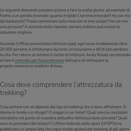
Le seguenti domande possono aiutare a fare la scelta giusta, ad esempio di
fronte a un pendio innevato: quanto è ripido il terreno innevato? Ho con me
dei bastoncini? Posso camminare sulla neve con le mie scarpe? Ho con me
una piccozza? A seconda delle risposte, tornare indietro può essere la
soluzione migliore.
Secondo l’Ufficio prevenzione infortuni (upi), ogni anno mediamente oltre
20 000 persone si infortunano durante un’escursione e 40 di loro perdono
la vita. Per ridurre al minimo il rischio di infortuni, Anita Rossel raccomanda
di fare il
controllo per l’escursionismo
dell’upi e di rinfrescare le
proprie conoscenze mediche di base.
Cosa deve comprendere l’attrezzatura da
trekking?
Cosa portare con sé dipende dal tipo di trekking che si deve affrontare. Si
dorme in tenda o in rifugio? O magari in un hotel? Quali sono le condizioni
climatiche nel punto di massima altitudine dell’escursione prevista? Quali
sono le previsioni del tempo? L’Ufficio federale dello sport (UFSPO) ha
pubblicato un’ampia lista che copre molte opzioni dal trekking di più giorni