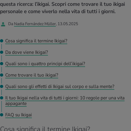
I D’ATTUALITÀ NELL’AMBITO SERVIZIO
questa ricerca: l’ikigai. Scopri come trovare il tuo ikigai
rgie e intolleranze
t invernali
no
te delle donne
personale e come viverlo nella vita di tutti i giorni.
Offerte
Da
Nadia Fernández Müller
, 13.05.2025
enti
ess
essere
rbi fisici
Tool, test e quiz
anze nutritive
oscenze mediche
Cosa significa il termine Ikigai?
I D’ATTUALITÀ NELL’AMBITO MOVIMENTO
I D’ATTUALITÀ NELL’AMBITO RILASSAMENTO
Da dove viene Ikigai?
Calcola il consumo calorico
Lavoro e salute
I D’ATTUALITÀ NELL’AMBITO ALIMENTAZIONE
I D’ATTUALITÀ NELL’AMBITO MEDICINA
Quali sono i quattro principi dell’ikigai?
Calcolatore BMI
Abbassare la pressione sanguigna
Corsa & Jogging
Rilassamento attivo
Come trovare il tuo ikigai?
Quali sono gli effetti di Ikigai sul corpo e sulla mente?
Fabbisogno calorico
Dolori ai nervi
Il tuo Ikigai nella vita di tutti i giorni: 10 regole per una vita
appagante
FAQ su Ikigai
Cosa significa il termine Ikigai?