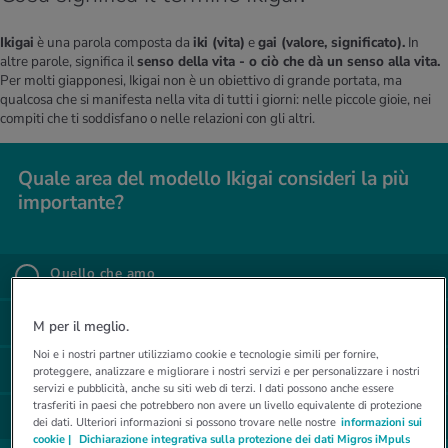
Ikigai
è una parola composta da
iki (vita)
e
gai (valore, significato).
In
altre parole, significa il
senso della vita - o ciò che dà un senso alla vita.
Per molti giapponesi, Ikigai non è un obiettivo di grande portata, ma
qualcosa che si manifesta nella vita di tutti i giorni: nelle piccole gioie, nei
compiti che ti soddisfano o nelle relazioni con gli altri.
Quale area del mo­del­lo Iki­gai con­si­de­ri la più
im­por­tan­te?
Quale area del mo­del­lo Iki­gai con­si­de­ri la più im­por­tan­
te?
Quel­lo che amo
%
Quello che amo
Quel­lo in cui sono bravo
M per il meglio.
%
Quello in cui sono bravo
Noi e i nostri partner utilizziamo cookie e tecnologie simili per fornire,
Quel­lo che mi fa gua­da­gna­re
proteggere, analizzare e migliorare i nostri servizi e per personalizzare i nostri
%
Quello che mi fa guadagnare
servizi e pubblicità, anche su siti web di terzi. I dati possono anche essere
trasferiti in paesi che potrebbero non avere un livello equivalente di protezione
Quel­lo di cui il mondo ha bi­so­gno
dei dati. Ulteriori informazioni si possono trovare nelle nostre
informazioni sui
%
Quello di cui il mondo ha bisogno
cookie |
Dichiarazione integrativa sulla protezione dei dati Migros iMpuls