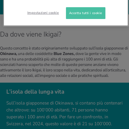
TORNA ALLA VALUTAZIONE
Impostazioni cookie
Accetta tutti i cookie
Da dove viene Ikigai?
Questo concetto è stato originariamente sviluppato sull’isola giapponese di
Okinawa,
una delle cosiddette
Blue Zones,
dove la gente vive in modo
sano e ha una probabilità più alta di raggiungere i 100 anni di età. Gli
scienziati hanno scoperto che molte di queste persone anziane vivono
attivamente il loro Ikigai, il loro scopo nella vita, dedicandosi all’orticoltura,
alle relazioni sociali, all’impegno sociale o alle pratiche spirituali.
L’isola della lunga vita
Sull’isola giapponese di Okinawa, si contano più centenari
che altrove: su 100’000 abitanti, 71 persone hanno
superato i 100 anni di età. Per fare un confronto, in
Svizzera, nel 2024, questo valore è di 21 su 100’000.