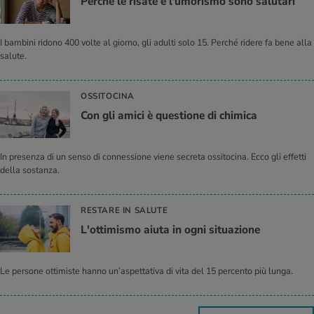
Per­ché le ri­sa­te e l'u­mo­ri­smo sono sa­lu­ta­ri
I bambini ridono 400 volte al giorno, gli adulti solo 15. Perché ridere fa bene alla
salute.
OSSITOCINA
Con gli amici è que­stio­ne di chi­mi­ca
In presenza di un senso di connessione viene secreta ossitocina. Ecco gli effetti
della sostanza.
RESTARE IN SALUTE
L'ot­ti­mi­smo aiuta in ogni si­tua­zio­ne
Le persone ottimiste hanno un’aspettativa di vita del 15 percento più lunga.