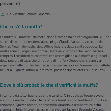
I D’ATTUALITÀ NELL’AMBITO SERVIZIO
prevenire?
rgie e intolleranze
t invernali
no
te delle donne
Offerte
Da
Susanne Schmid Lopardo
enti
ess
essere
rbi fisici
Che cos'è la muffa?
Tool, test e quiz
anze nutritive
oscenze mediche
I D’ATTUALITÀ NELL’AMBITO MOVIMENTO
I D’ATTUALITÀ NELL’AMBITO RILASSAMENTO
La muffa sui materiali da costruzione è composta da vari organismi. «È una
specie di comunità residenziale», spiega Claudia Vassella, vice capo del
Calcola il consumo calorico
Lavoro e salute
Servizio Veleni domestici dell'Ufficio federale della sanità pubblica. Le
I D’ATTUALITÀ NELL’AMBITO ALIMENTAZIONE
I D’ATTUALITÀ NELL’AMBITO MEDICINA
muffe sono gli organismi primari. Tuttavia, ci sono anche lieviti, batteri,
compresi i cosiddetti micobatteri, che assomigliano alle muffe o agli acari
Calcolatore BMI
Abbassare la pressione sanguigna
della polvere di casa, che si nutrono di muffe. «Dopodiché, ci sono vari
Corsa & Jogging
Rilassamento attivo
organismi nelle muffe che rilasciano sostanze, spore o frammenti di cellule
nell'aria. E questi ultimi, a loro volta, possono ripercuotersi sulla salute».
Fabbisogno calorico
Dolori ai nervi
Dove è più probabile che si verifichi la muffa?
In camera da letto, bagno, cucina e cantina. O in qualsiasi luogo dove si
accumula molta umidità o le pareti o le finestre sono fredde e l'umidità si
condensa. Questo accade, per esempio, quando la temperatura nella
camera da letto è tenuta bassa e non c'è ventilazione. Secondo Vassella,