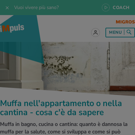
Vuoi vivere più sano?
COACH
MENU
tto sul tema Alimentazione
tto sul tema Movimento
tto sul tema Rilassamento
tto sul tema Medicina
tto sul tema Servizio
 le ricette
oscenze
 per tutti i giorni
enzione della salute
rte
oscenze
a & Jogging
iche di rilassamento
e per tutti i giorni
, test e quiz
Muffa nell'appartamento o nella
 ideale
or e outdoor
a
ttie
orsi
cantina - cosa c'è da sapere
 di alimentazione
lette
-Life-Balance
cina dello sport
è iMpuls
Muffa in bagno, cucina o cantina: quanto è dannosa la
muffa per la salute, come si sviluppa e come si può
iare sano
rsionismo
ss
cina specialistica