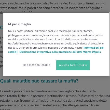
sono a rischio anche le case costruite prima del 1980, le cui finestre sono
state isolate ma le pareti non sono dotate di un isolamento adeguato e
risultano quindi fredde.
M per il meglio.
Come penetra la muffa in casa?
Noi e i nostri partner utilizziamo cookie e tecnologie simili per fornire,
proteggere, analizzare e migliorare i nostri servizi e per personalizzare i nostri
Le spore della muffa entrano negli spazi interni attraverso la ventilazione.
servizi e pubblicità, anche su siti web di terzi. I dati possono anche essere
Nell'aria esterna è sempre presente una certa quantità di muffe. «In estate,
trasferiti in paesi che potrebbero non avere un livello equivalente di protezione
dopo che ha piovuto per qualche giorno e quando poi fa caldo e c'è vento,
dei dati. Ulteriori informazioni si possono trovare nelle nostre
informazioni sui
una quantità consistente di spore vola ed entra anche in casa», spiega
cookie |
Dichiarazione integrativa sulla protezione dei dati Migros iMpuls
Vassella. «Si tratta di un processo normale. I problemi insorgono solo
quando gli ambienti interni presentano un elevato grado di umidità per un
Impostazioni cookie
Accetta tutti i cookie
periodo prolungato».
Quali malattie può causare la muffa?
La muffa può irritare le membrane mucose degli occhi e del tratto
respiratorio, il che può portare a lacrimazione o tosse. Può esserci anche una
relazione con frequenti raffreddori. A seconda della predisposizione delle
persone colpite, si possono manifestare anche allergie, asma o tosse
cronica.