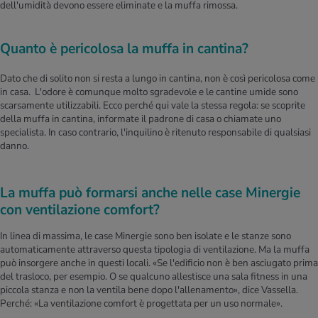
dell'umidità devono essere eliminate e la muffa rimossa.
Quanto è pericolosa la muffa in cantina?
Dato che di solito non si resta a lungo in cantina, non è così pericolosa come
in casa. L'odore è comunque molto sgradevole e le cantine umide sono
scarsamente utilizzabili. Ecco perché qui vale la stessa regola: se scoprite
della muffa in cantina, informate il padrone di casa o chiamate uno
specialista. In caso contrario, l'inquilino è ritenuto responsabile di qualsiasi
danno.
La muffa può formarsi anche nelle case Minergie
con ventilazione comfort?
In linea di massima, le case Minergie sono ben isolate e le stanze sono
automaticamente attraverso questa tipologia di ventilazione. Ma la muffa
può insorgere anche in questi locali. «Se l'edificio non è ben asciugato prima
del trasloco, per esempio. O se qualcuno allestisce una sala fitness in una
piccola stanza e non la ventila bene dopo l'allenamento», dice Vassella.
Perché: «La ventilazione comfort è progettata per un uso normale».