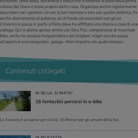
Rüttenen, dove abita, attraverso il bosco che si estende ai piedi della prima
catena del Giura e inizia proprio dietro casa. Organizza anche regolarmente
escursioni con i genitori, lei con la bici normale e loro con quella elettrica. Fa
anche allenamento di potenza, sci di fondo ed escursioni con gli sci.
L’inverno lo passa in parte a Flims dove ha affittato una stanza a casa di una
collega. Qui si allena spesso anche con Sina Frei, campionessa di mountain
bike, anche lei assidua frequentatrice dei Grigioni. «Ogni ora che passo
all’aperto è una conquista», spiega. «Non importa con quale tempo.»
Contenuti collegati
IN SELLA: SI PARTE!
16 fan­ta­sti­ci per­cor­si in e-bike
La Svizzera è un paese per ciclisti. 16 itinerari per gli amanti della bici.
IN BICICLETTA