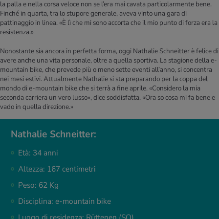
la palla e nella corsa veloce non se l’era mai cavata particolarmente bene.
Finché in quarta, tra lo stupore generale, aveva vinto una gara di
pattinaggio in linea. «È lì che mi sono accorta che il mio punto di forza era la
resistenza.»
Nonostante sia ancora in perfetta forma, oggi Nathalie Schneitter è felice di
avere anche una vita personale, oltre a quella sportiva. La stagione della e-
mountain bike, che prevede più o meno sette eventi all’anno, si concentra
nei mesi estivi. Attualmente Nathalie si sta preparando per la coppa del
mondo di e-mountain bike che si terrà a fine aprile. «Considero la mia
seconda carriera un vero lusso», dice soddisfatta. «Ora so cosa mi fa bene e
vado in quella direzione.»
Nathalie Schneitter:
Età: 34 anni
Altezza: 167 centimetri
Peso: 62 Kg
Disciplina: e-mountain bike
Luogo di residenza: Rüttenen (SO)