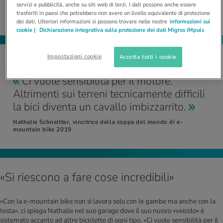
servizi e pubblicità, anche su siti web di terzi. I dati possono anche essere
trasferiti in paesi che potrebbero non avere un livello equivalente di protezione
dei dati. Ulteriori informazioni si possono trovare nelle nostre
informazioni sui
cookie |
Dichiarazione integrativa sulla protezione dei dati Migros iMpuls
Impostazioni cookie
Accetta tutti i cookie
Ci vuole sensibilità per il motore.
Altrimenti sui terreni tecnicamente difficili
la bici diventa un cavallo imbizzarrito.
Nathalie Schneitter, vincitrice della coppa del mondo di e-
mountain bike 2019
«Si riescono a fare cose incredibili»
«Con la e-mountain bike non si lavora solo con le gambe ma anche con la
testa», ci spiega Nathalie nel suo garage dove il suo nuovo «veicolo» è
sistemato accanto ad altre biciclette di ogni tipo. «Ci vuole sensibilità per il