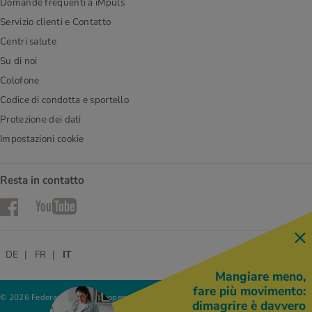
Domande frequenti a iMpuls
Servizio clienti e Contatto
Centri salute
Su di noi
Colofone
Codice di condotta e sportello
Protezione dei dati
Impostazioni cookie
Resta in contatto
Facebook
YouTube
DE
FR
IT
Mangiare meno,
fare più movimento:
© 2026 Federazione delle cooperative Migros
dimagrire è davvero