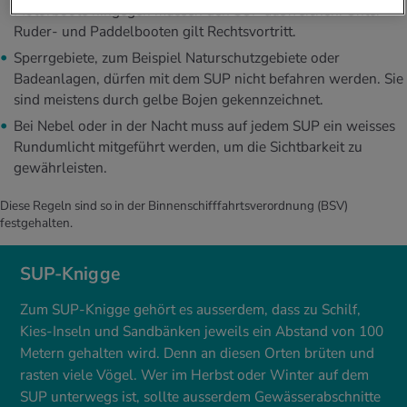
Motorboote hingegen müssen den SUP ausweichen. Unter
Ruder- und Paddelbooten gilt Rechtsvortritt.
Sperrgebiete, zum Beispiel Naturschutzgebiete oder
Badeanlagen, dürfen mit dem SUP nicht befahren werden. Sie
sind meistens durch gelbe Bojen gekennzeichnet.
Bei Nebel oder in der Nacht muss auf jedem SUP ein weisses
Rundumlicht mitgeführt werden, um die Sichtbarkeit zu
gewährleisten.
Diese Regeln sind so in der Binnenschifffahrtsverordnung (BSV)
festgehalten.
SUP-Knigge
Zum SUP-Knigge gehört es ausserdem, dass zu Schilf,
Kies-Inseln und Sandbänken jeweils ein Abstand von 100
Metern gehalten wird. Denn an diesen Orten brüten und
rasten viele Vögel. Wer im Herbst oder Winter auf dem
SUP unterwegs ist, sollte ausserdem Gewässerabschnitte