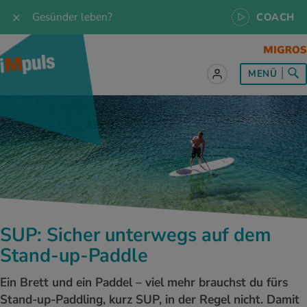
Gesünder leben?
COACH
MENÜ
lles zum Thema Ernährung
lles zum Thema Bewegung
lles zum Thema Entspannung
les zum Thema Medizin
les zum Thema Services
 Rezepte
twissen
pannung im Alltag
ndheitsprävention
ebote
ährungswissen
ing & Jogging
niken
nd im Alltag
s, Test & Quizze
SUP: Sicher unterwegs auf dem
lgewicht
or & Outdoor
a
tmedizin
tbewerbe
Stand-up-Paddle
undes Essen
 & Biken
-Life Balance
kheiten
 iMpuls
Ein Brett und ein Paddel – viel mehr brauchst du fürs
Stand-up-Paddling, kurz SUP, in der Regel nicht. Damit
ährungsformen
dern
ss
medizin