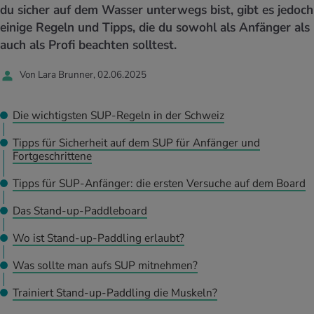
UELLE THEMEN IM BEREICH SERVICES
du sicher auf dem Wasser unterwegs bist, gibt es jedoch
rgien & Intoleranzen
ersport
afen
engesundheit
einige Regeln und Tipps, die du sowohl als Anfänger als
Angebote
auch als Profi beachten solltest.
ungsmittel
ess
lness
chwerden
Tools, Test & Quizze
Von Lara Brunner, 02.06.2025
stoffe
zinisches Wissen
UELLE THEMEN IM BEREICH BEWEGUNG
UELLE THEMEN IM BEREICH ENTSPANNUNG
Die wichtigsten SUP-Regeln in der Schweiz
Kalorienverbrauch berechnen
Glücklich sein
UELLE THEMEN IM BEREICH ERNÄHRUNG
UELLE THEMEN IM BEREICH MEDIZIN
Tipps für Sicherheit auf dem SUP für Anfänger und
Fortgeschrittene
BMI berechnen
Mund- & Zahnpflege
Personal Health Coaching
Personal Health Coaching
Tipps für SUP-Anfänger: die ersten Versuche auf dem Board
Personal Health Coaching
Personal Health Coaching
Das Stand-up-Paddleboard
Wo ist Stand-up-Paddling erlaubt?
Was sollte man aufs SUP mitnehmen?
Trainiert Stand-up-Paddling die Muskeln?