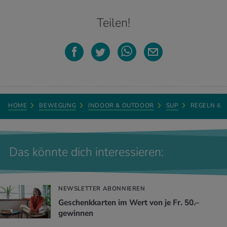
Teilen!
HOME
BEWEGUNG
INDOOR & OUTDOOR
SUP
REGELN & T
Das könnte dich interessieren:
NEWSLETTER ABONNIEREN
Geschenkkarten im Wert von je Fr. 50.–
gewinnen