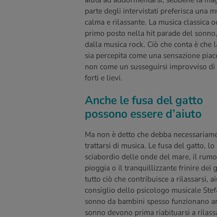
aiuta ad addormentarsi, sebbene la ma
parte degli intervistati preferisca una m
calma e rilassante. La musica classica o
primo posto nella hit parade del sonno,
dalla musica rock. Ciò che conta è che 
sia percepita come una sensazione piac
non come un susseguirsi improvviso di
forti e lievi.
Anche le fusa del gatto
possono essere d’aiuto
Ma non è detto che debba necessariam
trattarsi di musica. Le fusa del gatto, lo
sciabordio delle onde del mare, il rumo
pioggia o il tranquillizzante frinire dei gr
tutto ciò che contribuisce a rilassarsi, 
consiglio dello psicologo musicale Stef
sonno da bambini spesso funzionano anch
sonno devono prima riabituarsi a rilassa