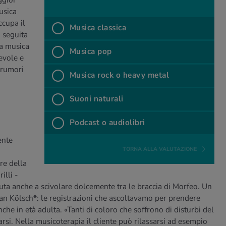
ggior
tar­ti?
usica
ccupa il
Mu­si­ca clas­si­ca
 seguita
%
Musica classica
la musica
Mu­si­ca pop
evole e
%
Musica pop
 rumori
Mu­si­ca rock o heavy metal
%
Musica rock o heavy metal
Suoni na­tu­ra­li
%
Suoni naturali
Po­d­ca­st o au­dio­li­bri
%
Podcast o audiolibri
ente
TORNA ALLA VALUTAZIONE
re della
illi -
aiuta anche a scivolare dolcemente tra le braccia di Morfeo. Un
an Kölsch*: le registrazioni che ascoltavamo per prendere
e in età adulta. «Tanti di coloro che soffrono di disturbi del
rsi. Nella musicoterapia il cliente può rilassarsi ad esempio