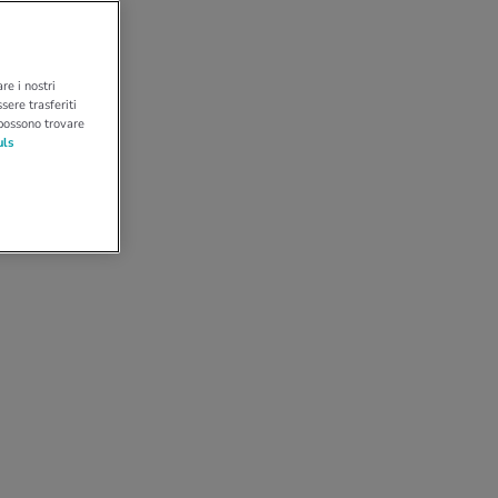
re i nostri
sere trasferiti
 possono trovare
uls