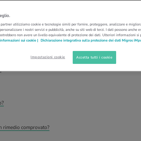
IRE MEGLIO
NINNANANNE
ica aiuta ad
eglio.
i partner utilizziamo cookie e tecnologie simili per fornire, proteggere, analizzare e migliora
i
 personalizzare i nostri servizi e pubblicità, anche su siti web di terzi. I dati possono anche es
potrebbero non avere un livello equivalente di protezione dei dati. Ulteriori informazioni si
informazioni sui cookie |
Dichiarazione integrativa sulla protezione dei dati Migros iMp
trano fra i 20 farmaci prescritti più di frequente
Impostazioni cookie
Accetta tutti i cookie
vece non la prescrive nessun medico - nonostante
più senza effetti collaterali.
o?
 un rimedio comprovato?