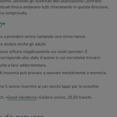
l sonno, secondo gli scienziati dell’associazione Cochrane
fettuati finora andavano tutti chiaramente in questa direzione,
cora comprovata.
?*
no a prendere sonno cantando una ninna nanna.
o aiutare anche gli adulti.
ossono influire negativamente sui nostri pensieri. È
 corrisponde allo stato d’animo in cui vorremmo trovarci.
cita a farci addormentare.
di insonnia può provare a suonare mentalmente a memoria
o il sonno ricorrere ai cari vecchi tappi per le orecchie.
ch: «
Good vibrations
» Exlibris online, 25,50 franchi.