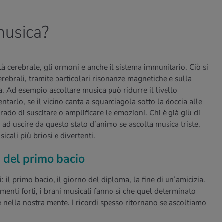
musica?
à cerebrale, gli ormoni e anche il sistema immunitario. Ciò si
cerebrali, tramite particolari risonanze magnetiche e sulla
a. Ad esempio ascoltare musica può ridurre il livello
tarlo, se il vicino canta a squarciagola sotto la doccia alle
rado di suscitare o amplificare le emozioni. Chi è già giù di
 ad uscire da questo stato d’animo se ascolta musica triste,
cali più briosi e divertenti.
 del primo bacio
: il primo bacio, il giorno del diploma, la fine di un’amicizia.
imenti forti, i brani musicali fanno sì che quel determinato
lla nostra mente. I ricordi spesso ritornano se ascoltiamo