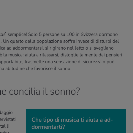
così semplice! Solo 5 persone su 100 in Svizzera dormono
i. Un quarto della popolazione soffre invece di disturbi del
ca ad addormentarsi, si rigirano nel letto o si svegliano
è la musica: aiuta a rilassarsi, distoglie la mente dai pensieri
sopportabile, trasmette una sensazione di sicurezza o può
a abitudine che favorisce il sonno.
e concilia il sonno?
daggio
Che tipo di mu­si­ca ti aiuta a ad­
ervistati
al li
dor­men­tar­ti?
Che tipo di mu­si­ca ti aiuta a ad­dor­men­