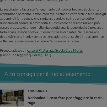
garantisce che la parete addominale resti piatta.
La respirazione favorisce l’allenamento del «power house». Se durante
l’espirazione portiamo l’ombelico verso la colonna vertebrale e tendiamo gli
addominali (una sensazione simile a quando si stringe un corsetto),
riusciamo ad andare in profondità. Questo esercizio di respirazione può
essere praticato ovunque nella vita quotidiana. Il luogo ideale è provare a
farlo a casa, associandolo a un esercizio base di pilates. Nell’esecuzione
della «bicicletta in aria» con la schiena aderente al suolo è importante non
sollevare la zona lombare e tenere l’addome in tensione.
Prenota adesso un
corso di Pilates alla Scuola Club Migros
(Continua a leggere qui di seguito...)
Altri consigli per il tuo allenamento
ADDOMINALI
Ad­do­mi­na­li: cosa fare per sfog­gia­re la tar­ta­
ru­ga