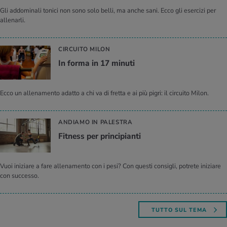
Gli addominali tonici non sono solo belli, ma anche sani. Ecco gli esercizi per
allenarli.
CIRCUITO MILON
In forma in 17 mi­nu­ti
Ecco un allenamento adatto a chi va di fretta e ai più pigri: il circuito Milon.
ANDIAMO IN PALESTRA
Fit­ness per prin­ci­pian­ti
Vuoi iniziare a fare allenamento con i pesi? Con questi consigli, potrete iniziare
con successo.
TUTTO SUL TEMA