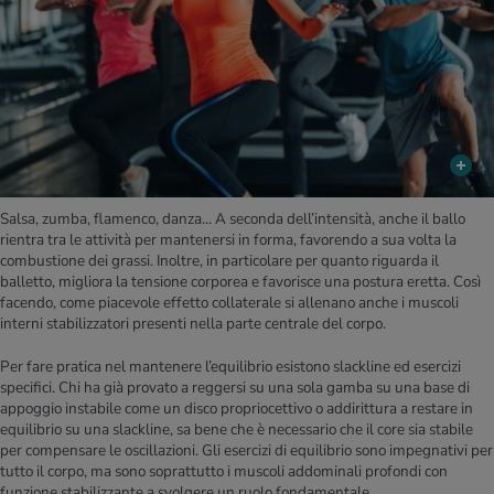
Salsa, zumba, flamenco, danza... A seconda dell’intensità, anche il ballo
rientra tra le attività per mantenersi in forma, favorendo a sua volta la
combustione dei grassi. Inoltre, in particolare per quanto riguarda il
balletto, migliora la tensione corporea e favorisce una postura eretta. Così
facendo, come piacevole effetto collaterale si allenano anche i muscoli
interni stabilizzatori presenti nella parte centrale del corpo.
Per fare pratica nel mantenere l’equilibrio esistono slackline ed esercizi
specifici. Chi ha già provato a reggersi su una sola gamba su una base di
appoggio instabile come un disco propriocettivo o addirittura a restare in
equilibrio su una slackline, sa bene che è necessario che il core sia stabile
per compensare le oscillazioni. Gli esercizi di equilibrio sono impegnativi per
tutto il corpo, ma sono soprattutto i muscoli addominali profondi con
funzione stabilizzante a svolgere un ruolo fondamentale.