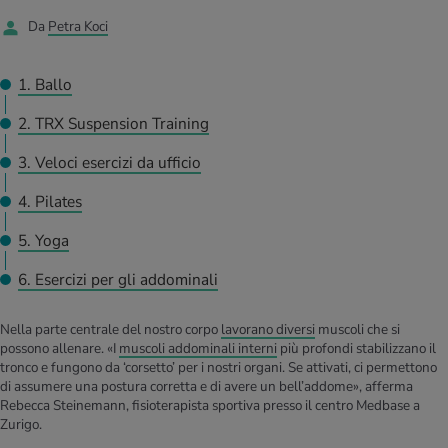
I D’ATTUALITÀ NELL’AMBITO SERVIZIO
Da
Petra Koci
rgie e intolleranze
t invernali
no
te delle donne
Offerte
1. Ballo
enti
ess
essere
rbi fisici
Tool, test e quiz
2. TRX Suspension Training
anze nutritive
oscenze mediche
I D’ATTUALITÀ NELL’AMBITO MOVIMENTO
I D’ATTUALITÀ NELL’AMBITO RILASSAMENTO
3. Veloci esercizi da ufficio
Calcola il consumo calorico
Lavoro e salute
I D’ATTUALITÀ NELL’AMBITO ALIMENTAZIONE
I D’ATTUALITÀ NELL’AMBITO MEDICINA
4. Pilates
Calcolatore BMI
Abbassare la pressione sanguigna
5. Yoga
Corsa & Jogging
Rilassamento attivo
6. Esercizi per gli addominali
Fabbisogno calorico
Dolori ai nervi
Nella parte centrale del nostro corpo
lavorano diversi
muscoli che si
possono allenare. «I
muscoli addominali interni
più profondi stabilizzano il
tronco e fungono da ‘corsetto’ per i nostri organi. Se attivati, ci permettono
di assumere una postura corretta e di avere un bell’addome», afferma
Rebecca Steinemann, fisioterapista sportiva presso il centro Medbase a
Zurigo.