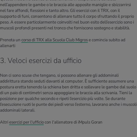
nell’appendere le gambe o le braccia alle apposite maniglie e sbizzarrirsi
nel fare affondi, flessioni e tanto altro. Gli esercizi con il TRX, con il
supporto di funi, consentono di allenare tutto il corpo sfruttando il proprio
peso. A essere particolarmente coinvolti nel buon esito dell’esercizio sono i
muscoli profondi presenti nel tronco che forniscono sostegno e stabilità.
Prenota un
corso di TRX alla Scuola Club Migros
e comincia subito ad
allenarti
3. Veloci esercizi da ufficio
Non ci sono scuse che tengano, si possono allenare gli addominali
addirittura stando seduti davanti al computer. È sufficiente assumere una
postura eretta tenendo la schiena ben dritta e sollevare le gambe dal suolo
di un paio di centimetri senza appoggiare le braccia alla scrivania. Tieni la
posizione per qualche secondo e ripeti l’esercizio più volte. Se durante
l’esecuzione ruoti le punte dei piedi verso l’esterno, lavorano anche i muscoli
addominali laterali.
Altri
esercizi per l'ufficio
con l'allenatore di iMpuls Goran