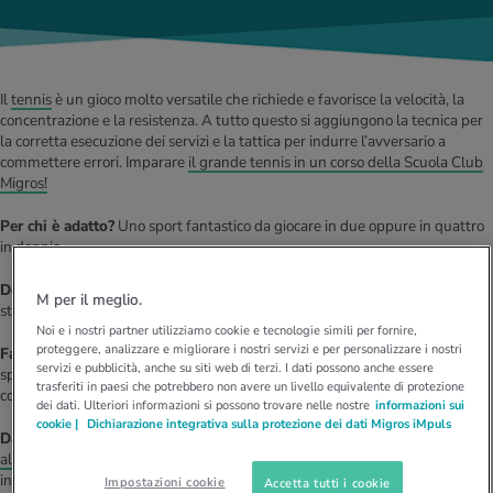
Il
tennis
è un gioco molto versatile che richiede e favorisce la velocità, la
concentrazione e la resistenza. A tutto questo si aggiungono la tecnica per
la corretta esecuzione dei servizi e la tattica per indurre l’avversario a
commettere errori. Imparare
il grande tennis in un corso della Scuola Club
Migros!
Per chi è adatto?
Uno sport fantastico da giocare in due oppure in quattro
in doppio.
Dove si può giocare?
Su un campo da tennis della tua zona. Anche molte
M per il meglio.
strutture turistiche mettono a disposizione campi da tennis.
Noi e i nostri partner utilizziamo cookie e tecnologie simili per fornire,
proteggere, analizzare e migliorare i nostri servizi e per personalizzare i nostri
Fattore fitness:
il tennis è un ottimo esercizio per tutto il corpo,
servizi e pubblicità, anche su siti web di terzi. I dati possono anche essere
specialmente per le gambe e il braccio che impugna la racchetta. Il
trasferiti in paesi che potrebbero non avere un livello equivalente di protezione
consumo calorico è alto e viene stimolato il sistema cardiovascolare.
dei dati. Ulteriori informazioni si possono trovare nelle nostre
informazioni sui
cookie |
Dichiarazione integrativa sulla protezione dei dati Migros iMpuls
Da tenere in considerazione:
è utile prendere in considerazione un
allenamento per la forza
complementare. Questo tipo di allenamento,
infatti, può contrastare l’insorgere del famigerato «gomito del tennista»,
Impostazioni cookie
Accetta tutti i cookie