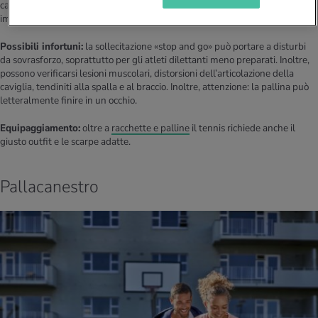
causato dallo stress unilaterale a cui è sottoposto il braccio con cui si
impugna la racchetta.
Possibili infortuni:
la sollecitazione «stop and go» può portare a disturbi
da sovrasforzo, soprattutto per gli atleti dilettanti meno preparati. Inoltre,
possono verificarsi lesioni muscolari, distorsioni dell’articolazione della
caviglia, tendiniti alla spalla e al braccio. Inoltre, attenzione: la pallina può
letteralmente finire in un occhio.
Equipaggiamento:
oltre a
racchette e palline
il tennis richiede anche il
giusto outfit e le scarpe adatte.
Pallacanestro