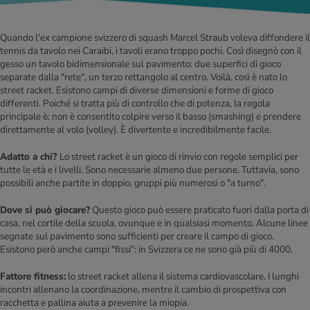
Quando l'ex campione svizzero di squash Marcel Straub voleva diffondere il
tennis da tavolo nei Caraibi, i tavoli erano troppo pochi. Così disegnò con il
gesso un tavolo bidimensionale sul pavimento: due superfici di gioco
separate dalla "rete", un terzo rettangolo al centro. Voilà, così è nato lo
street racket. Esistono campi di diverse dimensioni e forme di gioco
differenti. Poiché si tratta più di controllo che di potenza, la regola
principale è: non è consentito colpire verso il basso (smashing) e prendere
direttamente al volo (volley). È divertente e incredibilmente facile.
Adatto a chi?
Lo street racket è un gioco di rinvio con regole semplici per
tutte le età e i livelli. Sono necessarie almeno due persone. Tuttavia, sono
possibili anche partite in doppio, gruppi più numerosi o "a turno".
Dove si può giocare?
Questo gioco può essere praticato fuori dalla porta di
casa, nel cortile della scuola, ovunque e in qualsiasi momento. Alcune linee
segnate sul pavimento sono sufficienti per creare il campo di gioco.
Esistono però anche campi "fissi": in Svizzera ce ne sono già più di 4000.
Fattore fitness:
lo street racket allena il sistema cardiovascolare. I lunghi
incontri allenano la coordinazione, mentre il cambio di prospettiva con
racchetta e pallina aiuta a prevenire la miopia.