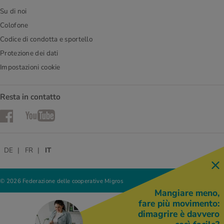
Su di noi
Colofone
Codice di condotta e sportello
Protezione dei dati
Impostazioni cookie
Resta in contatto
Facebook
YouTube
DE
FR
IT
© 2026 Federazione delle cooperative Migros
Mangiare meno,
fare più movimento:
dimagrire è davvero