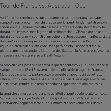
Tour de France vs. Australian Open
Vari fattori determinano se un allenamento con temperature elevate
comporta seri problemi per chi pratica sport. I punti fondamentali sono le
condizioni di allenamento della persona, l'intensità dello sforzo fisico, la
durata dell'esposizione e il grado di acclimatazione. Ciò vale anche per la
durata dello sforzo. «I segnali di un colpo di calore possono manifestarsi già
dopo un'ora di jogging se le condizioni sono sfavorevoli. Se l'apporto di
liquidi ed elettroliti è sufficiente, sono però possibili anche sforzi di più
giorni, come per esempio la Marathon des Sables o la Race across America,
che passa anche attraverso la Death Valley.»
Vi sono altri casi positivi e negativi in questo contesto. «Il Tour de France si
svolge tra le ore 13 e 17, ovvero nelle ore più calde in luglio in Francia.
Malgrado ciò, si sente parlare solo raramente di abbandoni dovuti alla
calura», sottolinea Schwarz. «La situazione è ben diversa agli Australian
Open, dove i tennisti e le tenniste cedono regolarmente alla canicola.»
Esempi che dimostrano che anche gli atleti di punta cedono alla canicola.
Schwarz consiglia pertanto a tutti gli sportivi di non sfidare il pericolo.
Osservando i seguenti sette punti si minimizza notevolmente il rischio.