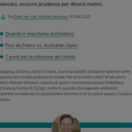
I D’ATTUALITÀ NELL’AMBITO SERVIZIO
elevata, occorre prudenza per diversi motivi.
rgie e intolleranze
t invernali
no
te delle donne
Offerte
Da
Dott. rer. nat. Michael Schwarz
, 03.08.2020
enti
ess
essere
rbi fisici
Tool, test e quiz
Quando è importante acclimatarsi
anze nutritive
oscenze mediche
I D’ATTUALITÀ NELL’AMBITO MOVIMENTO
I D’ATTUALITÀ NELL’AMBITO RILASSAMENTO
Tour de France vs. Australian Open
Calcola il consumo calorico
Lavoro e salute
7 punti per la riduzione del rischio
I D’ATTUALITÀ NELL’AMBITO ALIMENTAZIONE
I D’ATTUALITÀ NELL’AMBITO MEDICINA
Calcolatore BMI
Abbassare la pressione sanguigna
Jogging, ciclismo, pattini in linea, stand up paddle: discipline sportive come
Corsa & Jogging
Rilassamento attivo
queste sono molto praticate in estate. Ma se fa molto caldo? In tal caso il
dott. Michael Schwarz, esperto di sport e movimento presso il Medbase
Fabbisogno calorico
Dolori ai nervi
Checkup Center di Zurigo, mette in guardia da esagerate ambizioni
sportive considerate le sollecitazioni estreme a cui la calura espone il nostro
corpo.