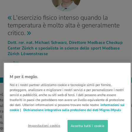
L'esercizio fisico intenso quando la
temperatura è molto alta è generalmente
critico.
Dott. rer. nat. Michael Schwarz, Direttore Medbase Checkup
Center Zürich e specialista in scienze dello sport Medbase
Zürich Löwenstrasse
M per il meglio.
Noi e i nostri partner utilizziamo cookie e tecnologie simili per fornire,
proteggere, analizzare e migliorare i nostri servizi e per personalizzare i nostri
«Lo sforzo fisico fa aumentare la temperatura corporea. Se anche la
servizi e pubblicità, anche su siti web di terzi. I dati possono anche essere
temperatura esterna è elevata, l'organismo deve raffreddarsi
trasferiti in paesi che potrebbero non avere un livello equivalente di protezione
dei dati. Ulteriori informazioni si possono trovare nelle nostre
informazioni sui
ulteriormente», spiega l'esperto in scienze dello sport. «Da un lato il corpo si
cookie |
Dichiarazione integrativa sulla protezione dei dati Migros iMpuls
raffredda perdendo calore tramite un aumento dell'attività respiratoria, ma
il sistema più efficace è la perdita di calore tramite l'evaporazione del
sudore sulla superficie cutanea.» Il problema: l'evaporazione è limitata
Impostazioni cookie
Accetta tutti i cookie
quando l'umidità dell'aria è elevata. «Pertanto, praticare sport ad alte