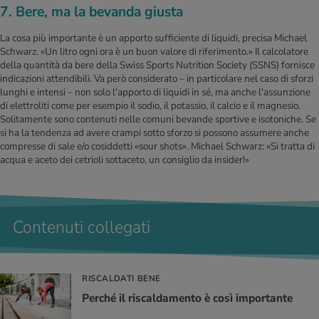
7. Bere, ma la bevanda giusta
La cosa più importante è un apporto sufficiente di liquidi, precisa Michael
Schwarz. «Un litro ogni ora è un buon valore di riferimento.» Il calcolatore
della quantità da bere della Swiss Sports Nutrition Society (SSNS) fornisce
indicazioni attendibili. Va però considerato – in particolare nel caso di sforzi
lunghi e intensi – non solo l'apporto di liquidi in sé, ma anche l'assunzione
di elettroliti come per esempio il sodio, il potassio, il calcio e il magnesio.
Solitamente sono contenuti nelle comuni bevande sportive e isotoniche. Se
si ha la tendenza ad avere crampi sotto sforzo si possono assumere anche
compresse di sale e/o cosiddetti «sour shots». Michael Schwarz: «Si tratta di
acqua e aceto dei cetrioli sottaceto, un consiglio da insider!»
Contenuti collegati
RISCALDATI BENE
Per­ché il ri­scal­da­men­to è così im­por­tan­te