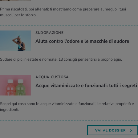
Prima riscaldati, poi allenati: ti mostriamo come preparare al meglio i tuoi
muscoli per lo sforzo.
SUDORAZIONE
Aiuta con­tro l'o­do­re e le mac­chie di su­do­re
Sudare di più in estate è normale. 13 consigli per sentirsi a proprio agio.
ACQUA GUSTOSA
Acque vi­ta­mi­niz­za­te e fun­zio­na­li: tutti i se­gre­ti
Scopri qui cosa sono le acque vitaminizzate e funzionali, le relative proprietà e
ingredienti.
VAI AL DOSSIER