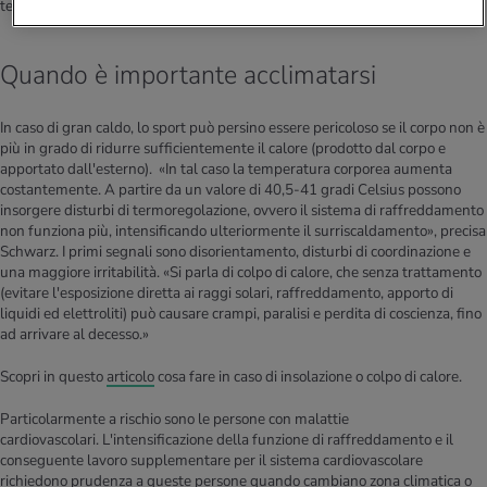
temperature è fondamentalmente problematico», spiega Schwarz.
Quando è importante acclimatarsi
In caso di gran caldo, lo sport può persino essere pericoloso se il corpo non è
più in grado di ridurre sufficientemente il calore (prodotto dal corpo e
apportato dall'esterno). «In tal caso la temperatura corporea aumenta
costantemente. A partire da un valore di 40,5-41 gradi Celsius possono
insorgere disturbi di termoregolazione, ovvero il sistema di raffreddamento
non funziona più, intensificando ulteriormente il surriscaldamento», precisa
Schwarz. I primi segnali sono disorientamento, disturbi di coordinazione e
una maggiore irritabilità. «Si parla di colpo di calore, che senza trattamento
(evitare l'esposizione diretta ai raggi solari, raffreddamento, apporto di
liquidi ed elettroliti) può causare crampi, paralisi e perdita di coscienza, fino
ad arrivare al decesso.»
Scopri in questo
articolo
cosa fare in caso di insolazione o colpo di calore.
Particolarmente a rischio sono le persone con malattie
cardiovascolari. L'intensificazione della funzione di raffreddamento e il
conseguente lavoro supplementare per il sistema cardiovascolare
richiedono prudenza a queste persone quando cambiano zona climatica o