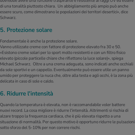
dovrebbe avere una funzione traspirante e resistente ai raggi UV ed essere
di una tonalità piuttosto chiara. Un abbigliamento più ampio può anche
essere scuro, come dimostrano le popolazioni dei territori desertici», dice
Schwarz.
5. Protezione solare
Fondamentale è anche la protezione solare.
Vanno utilizzate creme con fattore di protezione elevato fra 30 e 50.
«Esistono creme solari per lo sport molto resistenti e con un filtro fisico
elevato (piccole particelle chiare che riflettono la luce solare)», spiega
Michael Schwarz. Oltre a una crema adeguata, sono indicati anche occhiali
da sole sportivi e un cappello. Eventualmente può essere utile un panno
umido per proteggere la nuca che, oltre alla testa e agli occhi, è la zona più
delicata in caso di sole e caldo.
6. Ridurre l'intensità
Quando la temperatura è elevata, non è raccomandabile voler battere
nuovi record. La cosa migliore è ridurre l'intensità. Altrimenti si rischia di
alzare troppo la frequenza cardiaca, che è più elevata rispetto a una
situazione di normalità. Per questo motivo è opportuno ridurre le pulsazioni
sotto sforzo del 5-10% per non correre rischi.