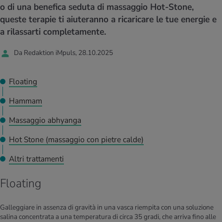
I D’ATTUALITÀ NELL’AMBITO SERVIZIO
o di una benefica seduta di massaggio Hot-Stone,
rgie e intolleranze
t invernali
no
te delle donne
queste terapie ti aiuteranno a ricaricare le tue energie e
Offerte
a rilassarti completamente.
enti
ess
essere
rbi fisici
Tool, test e quiz
Da Redaktion iMpuls, 28.10.2025
anze nutritive
oscenze mediche
I D’ATTUALITÀ NELL’AMBITO MOVIMENTO
I D’ATTUALITÀ NELL’AMBITO RILASSAMENTO
Floating
Calcola il consumo calorico
Lavoro e salute
I D’ATTUALITÀ NELL’AMBITO ALIMENTAZIONE
I D’ATTUALITÀ NELL’AMBITO MEDICINA
Hammam
Calcolatore BMI
Abbassare la pressione sanguigna
Massaggio abhyanga
Corsa & Jogging
Rilassamento attivo
Hot Stone (massaggio con pietre calde)
Fabbisogno calorico
Dolori ai nervi
Altri trattamenti
Floating
Galleggiare in assenza di gravità in una vasca riempita con una soluzione
salina concentrata a una temperatura di circa 35 gradi, che arriva fino alle