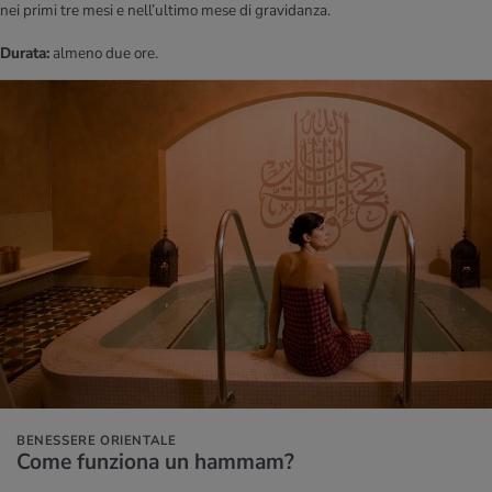
nei primi tre mesi e nell’ultimo mese di gravidanza.
Durata:
almeno due ore.
BENESSERE ORIENTALE
Come fun­zio­na un ham­mam?