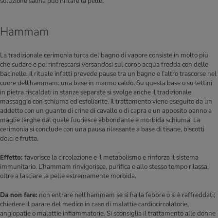
soluzione salina può irritare la pelle.
Hammam
La tradizionale cerimonia turca del bagno di vapore consiste in molto più
che sudare e poi rinfrescarsi versandosi sul corpo acqua fredda con delle
bacinelle. Il rituale infatti prevede pause tra un bagno e l’altro trascorse nel
cuore dell’hammam: una base in marmo caldo. Su questa base o su lettini
in pietra riscaldati in stanze separate si svolge anche il tradizionale
massaggio con schiuma ed esfoliante. Il trattamento viene eseguito da un
addetto con un guanto di crine di cavallo o di capra e un apposito panno a
maglie larghe dal quale fuoriesce abbondante e morbida schiuma. La
cerimonia si conclude con una pausa rilassante a base di tisane, biscotti
dolci e frutta.
Effetto:
favorisce la circolazione e il metabolismo e rinforza il sistema
immunitario. L’hammam rinvigorisce, purifica e allo stesso tempo rilassa,
oltre a lasciare la pelle estremamente morbida.
Da non fare:
non entrare nell’hammam se si ha la febbre o si è raffreddati;
chiedere il parare del medico in caso di malattie cardiocircolatorie,
angiopatie o malattie infiammatorie. Si sconsiglia il trattamento alle donne