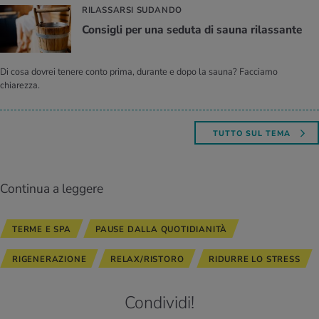
RILASSARSI SUDANDO
Con­si­gli per una se­du­ta di sauna ri­las­san­te
Di cosa dovrei tenere conto prima, durante e dopo la sauna? Facciamo
chiarezza.
TUTTO SUL TEMA
Continua a leggere
TERME E SPA
PAUSE DALLA QUOTIDIANITÀ
RIGENERAZIONE
RELAX/RISTORO
RIDURRE LO STRESS
Condividi!