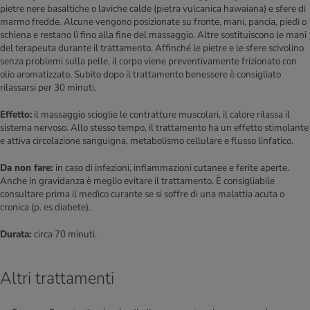
pietre nere basaltiche o laviche calde (pietra vulcanica hawaiana) e sfere di
marmo fredde. Alcune vengono posizionate su fronte, mani, pancia, piedi o
schiena e restano lì fino alla fine del massaggio. Altre sostituiscono le mani
del terapeuta durante il trattamento. Affinché le pietre e le sfere scivolino
senza problemi sulla pelle, il corpo viene preventivamente frizionato con
olio aromatizzato. Subito dopo il trattamento benessere è consigliato
rilassarsi per 30 minuti.
Effetto:
il massaggio scioglie le contratture muscolari, il calore rilassa il
sistema nervoso. Allo stesso tempo, il trattamento ha un effetto stimolante
e attiva circolazione sanguigna, metabolismo cellulare e flusso linfatico.
Da non fare:
in caso di infezioni, infiammazioni cutanee e ferite aperte.
Anche in gravidanza è meglio evitare il trattamento. È consigliabile
consultare prima il medico curante se si soffre di una malattia acuta o
cronica (p. es diabete).
Durata:
circa 70 minuti.
Altri trattamenti