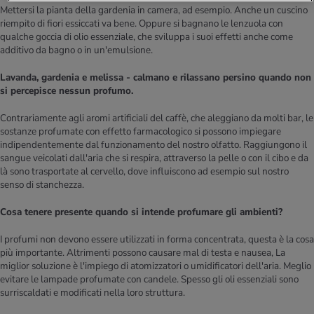
Mettersi la pianta della gardenia in camera, ad esempio. Anche un cuscino
riempito di fiori essiccati va bene. Oppure si bagnano le lenzuola con
qualche goccia di olio essenziale, che sviluppa i suoi effetti anche come
additivo da bagno o in un'emulsione.
Lavanda, gardenia e melissa - calmano e rilassano persino quando non
si percepisce nessun profumo.
Contrariamente agli aromi artificiali del caffè, che aleggiano da molti bar, le
sostanze profumate con effetto farmacologico si possono impiegare
indipendentemente dal funzionamento del nostro olfatto. Raggiungono il
sangue veicolati dall'aria che si respira, attraverso la pelle o con il cibo e da
là sono trasportate al cervello, dove influiscono ad esempio sul nostro
senso di stanchezza.
Cosa tenere presente quando si intende profumare gli ambienti?
I profumi non devono essere utilizzati in forma concentrata, questa è la cosa
più importante. Altrimenti possono causare mal di testa e nausea, La
miglior soluzione è l'impiego di atomizzatori o umidificatori dell'aria. Meglio
evitare le lampade profumate con candele. Spesso gli oli essenziali sono
surriscaldati e modificati nella loro struttura.