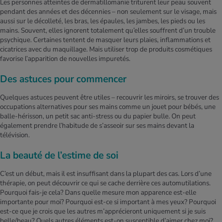
Les personnes atteintes de dermatillomanie triturent leur peau souvent
pendant des années et des décennies – non seulement sur le visage, mais
aussi sur le décolleté, les bras, les épaules, les jambes, les pieds ou les
mains. Souvent, elles ignorent totalement qu’elles souffrent d’un trouble
psychique. Certaines tentent de masquer leurs plaies, inflammations et
cicatrices avec du maquillage. Mais utiliser trop de produits cosmétiques
favorise l’apparition de nouvelles impuretés.
Des astuces pour commencer
Quelques astuces peuvent être utiles – recouvrir les miroirs, se trouver des
occupations alternatives pour ses mains comme un jouet pour bébés, une
balle-hérisson, un petit sac anti-stress ou du papier bulle. On peut
également prendre l’habitude de s’asseoir sur ses mains devant la
télévision.
La beauté de l’estime de soi
C’est un début, mais il est insuffisant dans la plupart des cas. Lors d’une
thérapie, on peut découvrir ce qui se cache derrière ces automutilations.
Pourquoi fais-je cela? Dans quelle mesure mon apparence est-elle
importante pour moi? Pourquoi est-ce si important à mes yeux? Pourquoi
est-ce que je crois que les autres m’apprécieront uniquement si je suis
belle/beau? Quels autres éléments est-on susceptible d’aimer chez moi?