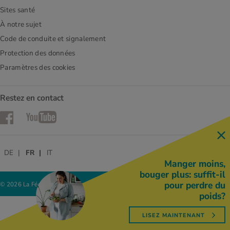
Sites santé
À notre sujet
Code de conduite et signalement
Protection des données
Paramètres des cookies
Restez en contact
Facebook
YouTube
DE
FR
IT
Manger moins,
bouger plus: suffit-il
pour perdre du
© 2026 La Fédération des coopératives Migros
poids?
LISEZ MAINTENANT